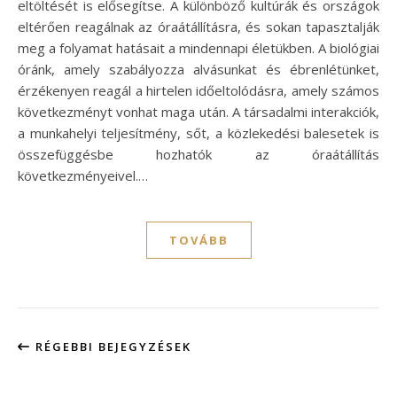
eltöltését is elősegítse. A különböző kultúrák és országok
eltérően reagálnak az óraátállításra, és sokan tapasztalják
meg a folyamat hatásait a mindennapi életükben. A biológiai
óránk, amely szabályozza alvásunkat és ébrenlétünket,
érzékenyen reagál a hirtelen időeltolódásra, amely számos
következményt vonhat maga után. A társadalmi interakciók,
a munkahelyi teljesítmény, sőt, a közlekedési balesetek is
összefüggésbe hozhatók az óraátállítás
következményeivel.…
TOVÁBB
RÉGEBBI BEJEGYZÉSEK