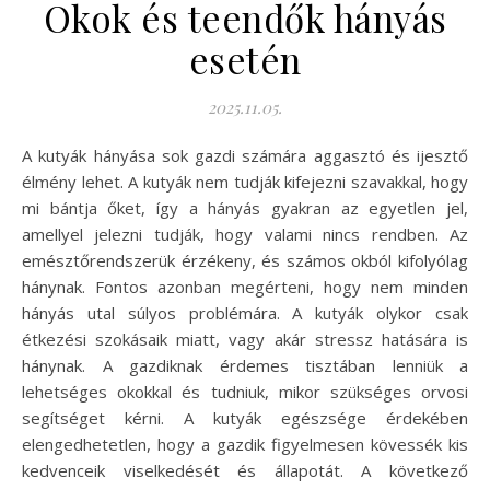
Okok és teendők hányás
esetén
2025.11.05.
A kutyák hányása sok gazdi számára aggasztó és ijesztő
élmény lehet. A kutyák nem tudják kifejezni szavakkal, hogy
mi bántja őket, így a hányás gyakran az egyetlen jel,
amellyel jelezni tudják, hogy valami nincs rendben. Az
emésztőrendszerük érzékeny, és számos okból kifolyólag
hánynak. Fontos azonban megérteni, hogy nem minden
hányás utal súlyos problémára. A kutyák olykor csak
étkezési szokásaik miatt, vagy akár stressz hatására is
hánynak. A gazdiknak érdemes tisztában lenniük a
lehetséges okokkal és tudniuk, mikor szükséges orvosi
segítséget kérni. A kutyák egészsége érdekében
elengedhetetlen, hogy a gazdik figyelmesen kövessék kis
kedvenceik viselkedését és állapotát. A következő