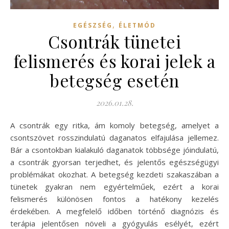
,
EGÉSZSÉG
ÉLETMÓD
Csontrák tünetei
felismerés és korai jelek a
betegség esetén
2026.01.28.
A csontrák egy ritka, ám komoly betegség, amelyet a
csontszövet rosszindulatú daganatos elfajulása jellemez.
Bár a csontokban kialakuló daganatok többsége jóindulatú,
a csontrák gyorsan terjedhet, és jelentős egészségügyi
problémákat okozhat. A betegség kezdeti szakaszában a
tünetek gyakran nem egyértelműek, ezért a korai
felismerés különösen fontos a hatékony kezelés
érdekében. A megfelelő időben történő diagnózis és
terápia jelentősen növeli a gyógyulás esélyét, ezért