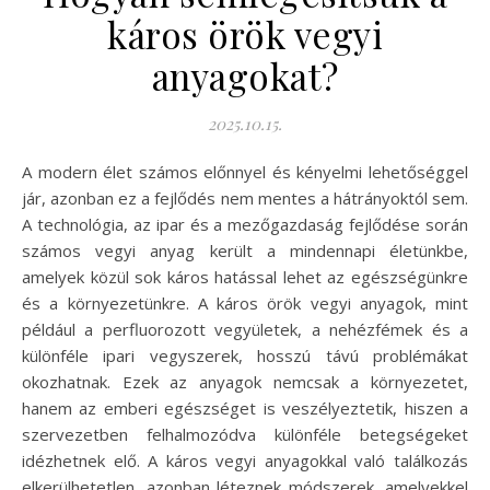
káros örök vegyi
anyagokat?
2025.10.15.
A modern élet számos előnnyel és kényelmi lehetőséggel
jár, azonban ez a fejlődés nem mentes a hátrányoktól sem.
A technológia, az ipar és a mezőgazdaság fejlődése során
számos vegyi anyag került a mindennapi életünkbe,
amelyek közül sok káros hatással lehet az egészségünkre
és a környezetünkre. A káros örök vegyi anyagok, mint
például a perfluorozott vegyületek, a nehézfémek és a
különféle ipari vegyszerek, hosszú távú problémákat
okozhatnak. Ezek az anyagok nemcsak a környezetet,
hanem az emberi egészséget is veszélyeztetik, hiszen a
szervezetben felhalmozódva különféle betegségeket
idézhetnek elő. A káros vegyi anyagokkal való találkozás
elkerülhetetlen, azonban léteznek módszerek, amelyekkel