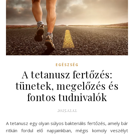
EGÉSZSÉG
A tetanusz fertőzés:
tünetek, megelőzés és
fontos tudnivalók
2025.12.12.
A tetanusz egy olyan súlyos bakteriális fertőzés, amely bár
ritkán fordul elő napjainkban, mégis komoly veszélyt