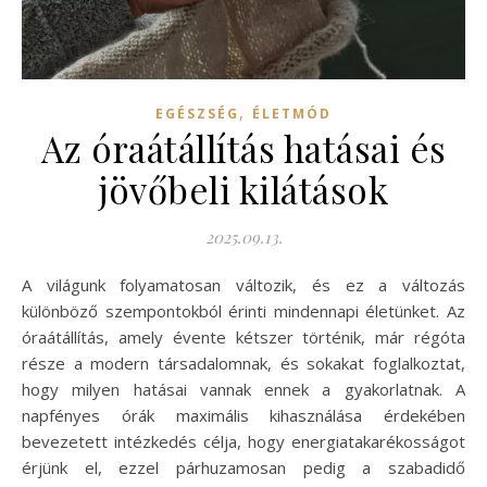
,
EGÉSZSÉG
ÉLETMÓD
Az óraátállítás hatásai és
jövőbeli kilátások
2025.09.13.
A világunk folyamatosan változik, és ez a változás
különböző szempontokból érinti mindennapi életünket. Az
óraátállítás, amely évente kétszer történik, már régóta
része a modern társadalomnak, és sokakat foglalkoztat,
hogy milyen hatásai vannak ennek a gyakorlatnak. A
napfényes órák maximális kihasználása érdekében
bevezetett intézkedés célja, hogy energiatakarékosságot
érjünk el, ezzel párhuzamosan pedig a szabadidő