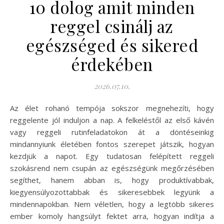
10 dolog amit minden
reggel csinálj az
egészséged és sikered
érdekében
2026.07.10.
Az élet rohanó tempója sokszor megnehezíti, hogy
reggelente jól induljon a nap. A felkeléstől az első kávén
vagy reggeli rutinfeladatokon át a döntéseinkig
mindannyiunk életében fontos szerepet játszik, hogyan
kezdjük a napot. Egy tudatosan felépített reggeli
szokásrend nem csupán az egészségünk megőrzésében
segíthet, hanem abban is, hogy produktívabbak,
kiegyensúlyozottabbak és sikeresebbek legyünk a
mindennapokban. Nem véletlen, hogy a legtöbb sikeres
ember komoly hangsúlyt fektet arra, hogyan indítja a