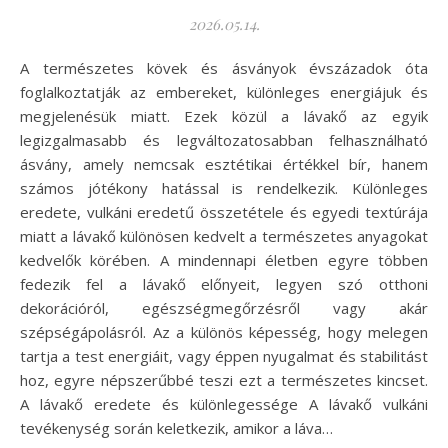
2026.05.14.
A természetes kövek és ásványok évszázadok óta
foglalkoztatják az embereket, különleges energiájuk és
megjelenésük miatt. Ezek közül a lávakő az egyik
legizgalmasabb és legváltozatosabban felhasználható
ásvány, amely nemcsak esztétikai értékkel bír, hanem
számos jótékony hatással is rendelkezik. Különleges
eredete, vulkáni eredetű összetétele és egyedi textúrája
miatt a lávakő különösen kedvelt a természetes anyagokat
kedvelők körében. A mindennapi életben egyre többen
fedezik fel a lávakő előnyeit, legyen szó otthoni
dekorációról, egészségmegőrzésről vagy akár
szépségápolásról. Az a különös képesség, hogy melegen
tartja a test energiáit, vagy éppen nyugalmat és stabilitást
hoz, egyre népszerűbbé teszi ezt a természetes kincset.
A lávakő eredete és különlegessége A lávakő vulkáni
tevékenység során keletkezik, amikor a láva…