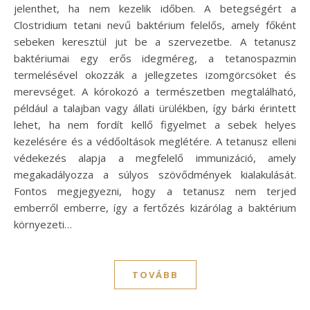
jelenthet, ha nem kezelik időben. A betegségért a
Clostridium tetani nevű baktérium felelős, amely főként
sebeken keresztül jut be a szervezetbe. A tetanusz
baktériumai egy erős idegméreg, a tetanospazmin
termelésével okozzák a jellegzetes izomgörcsöket és
merevséget. A kórokozó a természetben megtalálható,
például a talajban vagy állati ürülékben, így bárki érintett
lehet, ha nem fordít kellő figyelmet a sebek helyes
kezelésére és a védőoltások meglétére. A tetanusz elleni
védekezés alapja a megfelelő immunizáció, amely
megakadályozza a súlyos szövődmények kialakulását.
Fontos megjegyezni, hogy a tetanusz nem terjed
emberről emberre, így a fertőzés kizárólag a baktérium
környezeti…
TOVÁBB