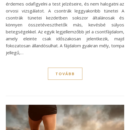
érdemes odafigyelni a test jelzéseire, és nem halogatni az
orvosi vizsgálatot. A csontrák leggyakoribb tünetei A
csontrák tünetei kezdetben sokszor általánosak és
könnyen összetéveszthetők más, kevésbé súlyos
betegségekkel. Az egyik legjellemzőbb jel a csontfájdalom,
amely eleinte csak időszakosan jelentkezik, majd
fokozatosan állandósulhat. A fájdalom gyakran mély, tompa
jellegű,…
TOVÁBB