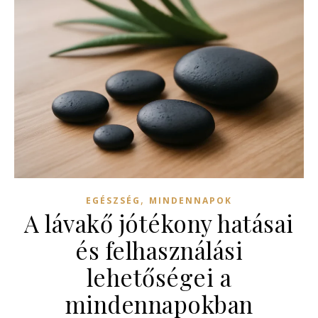
,
EGÉSZSÉG
MINDENNAPOK
A lávakő jótékony hatásai
és felhasználási
lehetőségei a
mindennapokban