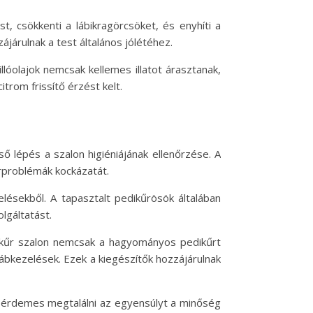
, csökkenti a lábikragörcsöket, és enyhíti a
járulnak a test általános jólétéhez.
lóolajok nemcsak kellemes illatot árasztanak,
trom frissítő érzést kelt.
ső lépés a szalon higiéniájának ellenőrzése. A
őrproblémák kockázatát.
elésekből. A tapasztalt pedikűrösök általában
lgáltatást.
pedikűr szalon nemcsak a hagyományos pedikűrt
lábkezelések. Ezek a kiegészítők hozzájárulnak
, érdemes megtalálni az egyensúlyt a minőség