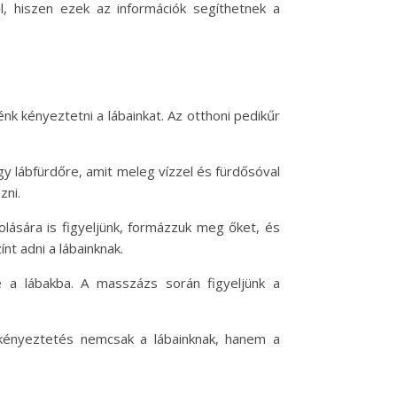
l, hiszen ezek az információk segíthetnek a
nk kényeztetni a lábainkat. Az otthoni pedikűr
gy lábfürdőre, amit meleg vízzel és fürdősóval
zni.
lására is figyeljünk, formázzuk meg őket, és
nt adni a lábainknak.
e a lábakba. A masszázs során figyeljünk a
 kényeztetés nemcsak a lábainknak, hanem a