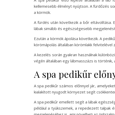
A spa pedikűr első lépése általában a láb 
kellemesebb élményt nyújtson. A fürdőzés so
a körmök.
A fürdés után következik a bőr eltávolítása
lábak simább és egészségesebb megjelenést ny
Ezután a körmök ápolása következik. A pedikűr
körömápolás általában körömlakk felvitelével z
A kezelés során gyakran használnak különböző 
végén általában egy lábmasszázs is történik, a
A spa pedikűr előn
A spa pedikűr számos előnnyel jár, amelyeket
kialakított nyugodt környezet segít csökkenten
A spa pedikűr emellett segít a lábak egészs
például a tyúkszemek, a repedezett talpak é
megjelenéséhez is, ami növelheti az önbizalm