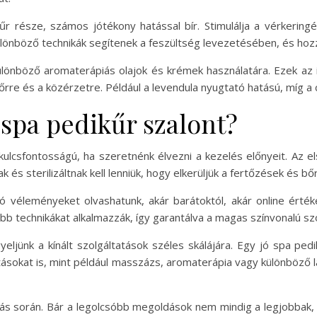
 része, számos jótékony hatással bír. Stimulálja a vérkeringést
önböző technikák segítenek a feszültség levezetésében, és hozzá
ülönböző aromaterápiás olajok és krémek használatára. Ezek az il
re és a közérzetre. Például a levendula nyugtató hatású, míg a ci
spa pedikűr szalont?
ulcsfontosságú, ha szeretnénk élvezni a kezelés előnyeit. Az el
 és sterilizáltnak kell lenniük, hogy elkerüljük a fertőzések és b
ó véleményeket olvashatunk, akár barátoktól, akár online érték
bb technikákat alkalmazzák, így garantálva a magas színvonalú szo
gyeljünk a kínált szolgáltatások széles skálájára. Egy jó spa 
tásokat is, mint például masszázs, aromaterápia vagy különböző 
ztás során. Bár a legolcsóbb megoldások nem mindig a legjobbak