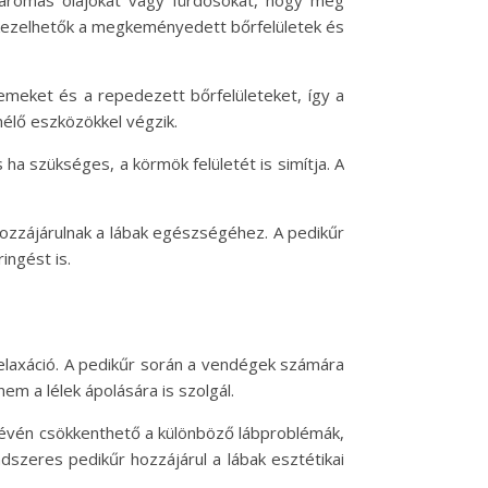
k aromás olajokat vagy fürdősókat, hogy még
 kezelhetők a megkeményedett bőrfelületek és
emeket és a repedezett bőrfelületeket, így a
élő eszközökkel végzik.
ha szükséges, a körmök felületét is simítja. A
 hozzájárulnak a lábak egészségéhez. A pedikűr
ingést is.
relaxáció. A pedikűr során a vendégek számára
em a lélek ápolására is szolgál.
révén csökkenthető a különböző lábproblémák,
szeres pedikűr hozzájárul a lábak esztétikai