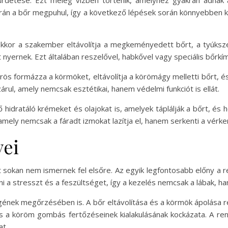
fürdetése. Ezt meleg vízben történik, amelyhez gyakran adna
rán a bőr megpuhul, így a következő lépések során könnyebben
. Ekkor a szakember eltávolítja a megkeményedett bőrt, a tyúksz
ernek. Ezt általában reszelővel, habkővel vagy speciális bőrkím
ös formázza a körmöket, eltávolítja a körömágy melletti bőrt, és 
árul, amely nemcsak esztétikai, hanem védelmi funkciót is ellát.
hidratáló krémeket és olajokat is, amelyek táplálják a bőrt, és
mely nemcsak a fáradt izmokat lazítja el, hanem serkenti a vérker
yei
 sokan nem ismernek fel elsőre. Az egyik legfontosabb előny a 
i a stresszt és a feszültséget, így a kezelés nemcsak a lábak, han
égének megőrzésében is. A bőr eltávolítása és a körmök ápolása 
s a köröm gombás fertőzéseinek kialakulásának kockázata. A rend
at.