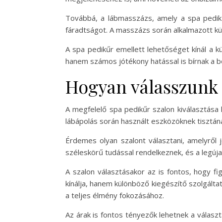
Továbbá, a lábmasszázs, amely a spa pedikűr
fáradtságot. A masszázs során alkalmazott kül
A spa pedikűr emellett lehetőséget kínál a k
hanem számos jótékony hatással is bírnak a bőr
Hogyan válasszunk 
A megfelelő spa pedikűr szalon kiválasztása k
lábápolás során használt eszközöknek tisztának
Érdemes olyan szalont választani, amelyről j
széleskörű tudással rendelkeznek, és a legúja
A szalon választásakor az is fontos, hogy fi
kínálja, hanem különböző kiegészítő szolgálta
a teljes élmény fokozásához.
Az árak is fontos tényezők lehetnek a válas