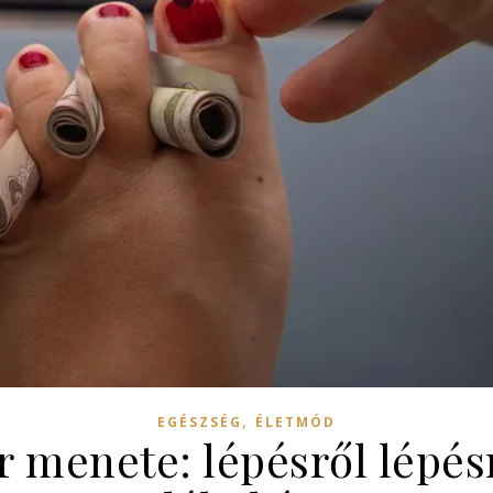
,
EGÉSZSÉG
ÉLETMÓD
r menete: lépésről lépésr