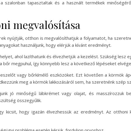
 a szalonban tapasztaltak és a használt termékek minőségérő
oni megvalósítása
 nyújtják, otthon is megvalósíthatjuk a folyamatot, ha szeretné
nyagokat használjunk, hogy elérjük a kívánt eredményt.
elyet, ahol lazíthatunk és élvezhetjük a kezelést. Szükség lesz e
án a bőr megpuhul, így könnyebb lesz a következő lépéseket elvége
 reszelőt vagy bőrkímélő eszközöket. Ezt követően a körmök ápo
ledkezzünk meg a körmök lakkozásáról sem, ha szeretnénk szép szí
ljunk jó minőségű lábkrémet vagy olajat, és masszírozzuk b
szültség összegyűlik.
egy kicsit, hogy igazán élvezhessük az eredményt. Az otthoni
ségügyi probléma esetén kérjük, forduljon orvoshoz.