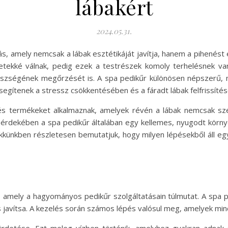
lábakért
2024.05.31.
s, amely nemcsak a lábak esztétikáját javítja, hanem a pihenést é
ületekké válnak, pedig ezek a testrészek komoly terhelésnek v
egészségének megőrzését is. A spa pedikűr különösen népszerű,
 segítenek a stressz csökkentésében és a fáradt lábak felfrissíté
 és termékeket alkalmaznak, amelyek révén a lábak nemcsak s
érdekében a spa pedikűr általában egy kellemes, nyugodt környez
kkünkben részletesen bemutatjuk, hogy milyen lépésekből áll egy
, amely a hagyományos pedikűr szolgáltatásain túlmutat. A spa p
avítsa. A kezelés során számos lépés valósul meg, amelyek mind 