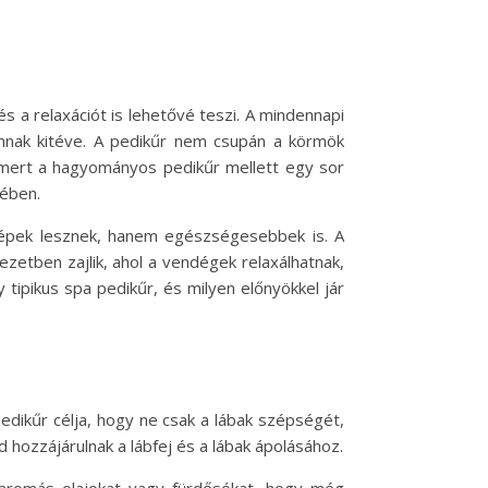
s a relaxációt is lehetővé teszi. A mindennapi
annak kitéve. A pedikűr nem csupán a körmök
 mert a hagyományos pedikűr mellett egy sor
sében.
zépek lesznek, hanem egészségesebbek is. A
etben zajlik, ahol a vendégek relaxálhatnak,
 tipikus spa pedikűr, és milyen előnyökkel jár
edikűr célja, hogy ne csak a lábak szépségét,
hozzájárulnak a lábfej és a lábak ápolásához.