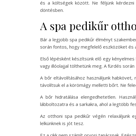
és a költségek között. Ne féljünk kérdezni
döntésben.
A spa pedikűr otth
Bár a legjobb spa pedikűr élményt szakemberek
során fontos, hogy megfelelő eszközöket és a
Első lépésként készítsünk elő egy kényelmes h
vagy illóolajjal tölthetünk meg. A fürdés sor
A bőr eltávolításához használjunk habkövet,
távolítsuk el a körömágy melletti bőrt. Ne fe
A bőr hidratálása elengedhetetlen. Haszná
lábboltozatra és a sarkakra, ahol a legtöbb fe
Az otthoni spa pedikűr végén relaxáljunk 
lelkünknek is jót tesz.
Ez a cikk nem számít orvosi tanácsnak. Egész