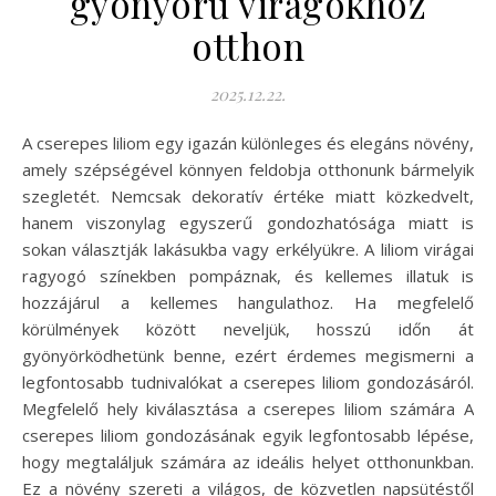
gyönyörű virágokhoz
otthon
2025.12.22.
A cserepes liliom egy igazán különleges és elegáns növény,
amely szépségével könnyen feldobja otthonunk bármelyik
szegletét. Nemcsak dekoratív értéke miatt közkedvelt,
hanem viszonylag egyszerű gondozhatósága miatt is
sokan választják lakásukba vagy erkélyükre. A liliom virágai
ragyogó színekben pompáznak, és kellemes illatuk is
hozzájárul a kellemes hangulathoz. Ha megfelelő
körülmények között neveljük, hosszú időn át
gyönyörködhetünk benne, ezért érdemes megismerni a
legfontosabb tudnivalókat a cserepes liliom gondozásáról.
Megfelelő hely kiválasztása a cserepes liliom számára A
cserepes liliom gondozásának egyik legfontosabb lépése,
hogy megtaláljuk számára az ideális helyet otthonunkban.
Ez a növény szereti a világos, de közvetlen napsütéstől