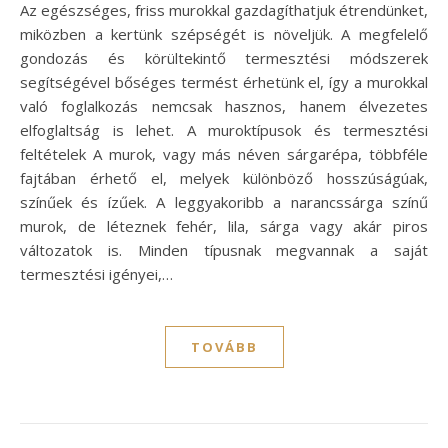
Az egészséges, friss murokkal gazdagíthatjuk étrendünket,
miközben a kertünk szépségét is növeljük. A megfelelő
gondozás és körültekintő termesztési módszerek
segítségével bőséges termést érhetünk el, így a murokkal
való foglalkozás nemcsak hasznos, hanem élvezetes
elfoglaltság is lehet. A muroktípusok és termesztési
feltételek A murok, vagy más néven sárgarépa, többféle
fajtában érhető el, melyek különböző hosszúságúak,
színűek és ízűek. A leggyakoribb a narancssárga színű
murok, de léteznek fehér, lila, sárga vagy akár piros
változatok is. Minden típusnak megvannak a saját
termesztési igényei,…
TOVÁBB