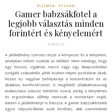
,
ÉLETMÓD
OTTHON
Gamer babzsákfotel a
legjobb választás minden
forintért és kényelemért
2026.03.21.
A játékélmény szerves része a környezet és a kényelem,
amelyben tölteni szoktuk az időnket. Nem mindegy, hogy
egy hosszú, izgalmas meccs vagy egy kikapcsolódást
szolgáló szabadidős játék közben milyen pozícióban ülünk,
hiszen ez nagyban befolyásolja a koncentrációt és az
általános komfortérzetet. A megfelelő ülőalkalmatosság
kiválasztása sokszor háttérbe szorul, pedig a kényelmes
és ergonómikus ülőhely nemcsak a testtartást segíti,
hanem a játékélményt is fokozza. A gamer babzsákfotelek
egyre népszerűbbek azok körében, akik szeretnének