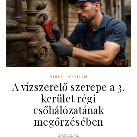
,
HÍREK
OTTHON
A vízszerelő szerepe a 3.
kerület régi
csőhálózatának
megőrzésében
2025.12.02.