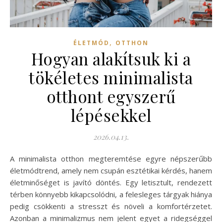
,
ÉLETMÓD
OTTHON
Hogyan alakítsuk ki a
tökéletes minimalista
otthont egyszerű
lépésekkel
2026.04.13.
A minimalista otthon megteremtése egyre népszerűbb
életmódtrend, amely nem csupán esztétikai kérdés, hanem
életminőséget is javító döntés. Egy letisztult, rendezett
térben könnyebb kikapcsolódni, a felesleges tárgyak hiánya
pedig csökkenti a stresszt és növeli a komfortérzetet.
Azonban a minimalizmus nem jelent egyet a ridegséggel