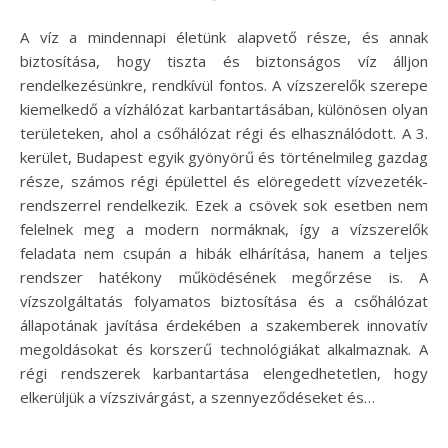
A víz a mindennapi életünk alapvető része, és annak
biztosítása, hogy tiszta és biztonságos víz álljon
rendelkezésünkre, rendkívül fontos. A vízszerelők szerepe
kiemelkedő a vízhálózat karbantartásában, különösen olyan
területeken, ahol a csőhálózat régi és elhasználódott. A 3.
kerület, Budapest egyik gyönyörű és történelmileg gazdag
része, számos régi épülettel és elöregedett vízvezeték-
rendszerrel rendelkezik. Ezek a csövek sok esetben nem
felelnek meg a modern normáknak, így a vízszerelők
feladata nem csupán a hibák elhárítása, hanem a teljes
rendszer hatékony működésének megőrzése is. A
vízszolgáltatás folyamatos biztosítása és a csőhálózat
állapotának javítása érdekében a szakemberek innovatív
megoldásokat és korszerű technológiákat alkalmaznak. A
régi rendszerek karbantartása elengedhetetlen, hogy
elkerüljük a vízszivárgást, a szennyeződéseket és…