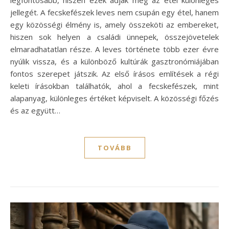
legfontosabb, hiszen ezek adják meg az étel különleges
jellegét. A fecskefészek leves nem csupán egy étel, hanem
egy közösségi élmény is, amely összeköti az embereket,
hiszen sok helyen a családi ünnepek, összejövetelek
elmaradhatatlan része. A leves története több ezer évre
nyúlik vissza, és a különböző kultúrák gasztronómiájában
fontos szerepet játszik. Az első írásos említések a régi
keleti írásokban találhatók, ahol a fecskefészek, mint
alapanyag, különleges értéket képviselt. A közösségi főzés
és az együtt…
TOVÁBB