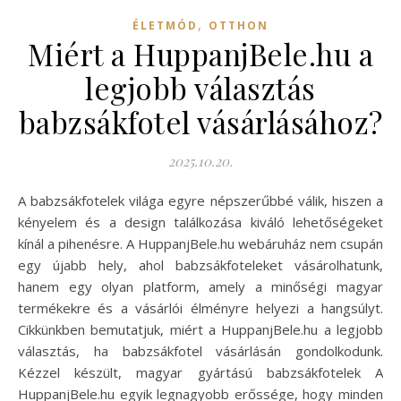
,
ÉLETMÓD
OTTHON
Miért a HuppanjBele.hu a
legjobb választás
babzsákfotel vásárlásához?
2025.10.20.
A babzsákfotelek világa egyre népszerűbbé válik, hiszen a
kényelem és a design találkozása kiváló lehetőségeket
kínál a pihenésre. A HuppanjBele.hu webáruház nem csupán
egy újabb hely, ahol babzsákfoteleket vásárolhatunk,
hanem egy olyan platform, amely a minőségi magyar
termékekre és a vásárlói élményre helyezi a hangsúlyt.
Cikkünkben bemutatjuk, miért a HuppanjBele.hu a legjobb
választás, ha babzsákfotel vásárlásán gondolkodunk.
Kézzel készült, magyar gyártású babzsákfotelek A
HuppanjBele.hu egyik legnagyobb erőssége, hogy minden