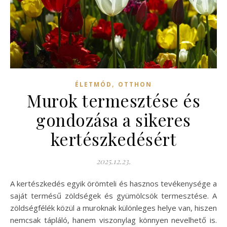
,
ÉLETMÓD
OTTHON
Murok termesztése és
gondozása a sikeres
kertészkedésért
2025.12.23.
A kertészkedés egyik örömteli és hasznos tevékenysége a
saját termésű zöldségek és gyümölcsök termesztése. A
zöldségfélék közül a muroknak különleges helye van, hiszen
nemcsak tápláló, hanem viszonylag könnyen nevelhető is.