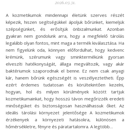
2026.03.31.
A kozmetikumok mindennapi életünk szerves részét
képezik, hiszen segítségükkel ápoljuk bőrünket, kiemeljük
szépségünket, és erősítjük önbizalmunkat. Azonban
gyakran nem gondolunk arra, hogy a megfelelő tárolás
legalább olyan fontos, mint maga a termék kiválasztása. Ha
nem figyelünk oda, könnyen előfordulhat, hogy kedvenc
krémünk, szérumunk vagy sminktermékünk gyorsan
elveszíti hatékonyságát, állaga megváltozik, vagy akár
baktériumok szaporodnak el benne. Ez nem csak anyagi
kár, hanem bőrünk egészségét is veszélyeztetheti. Épp
ezért érdemes tudatosan és körültekintően kezelni,
hogyan, hol és milyen körülmények között tartjuk
kozmetikumainkat, hogy hosszú távon megőrizzék eredeti
minőségüket és biztonságosan használhassuk őket. Az
ideális tárolási környezet jelentősége A kozmetikumok
érzékenyek a környezeti hatásokra, különösen a
hőmérsékletre, fényre és páratartalomra. A legtöbb…