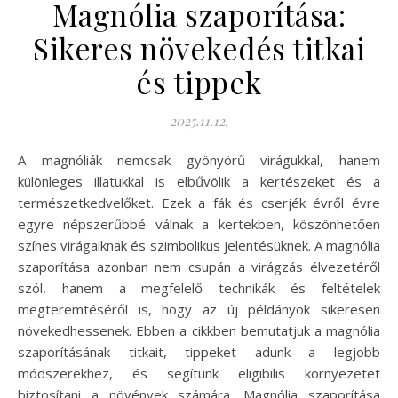
Magnólia szaporítása:
Sikeres növekedés titkai
és tippek
2025.11.12.
A magnóliák nemcsak gyönyörű virágukkal, hanem
különleges illatukkal is elbűvölik a kertészeket és a
természetkedvelőket. Ezek a fák és cserjék évről évre
egyre népszerűbbé válnak a kertekben, köszönhetően
színes virágaiknak és szimbolikus jelentésüknek. A magnólia
szaporítása azonban nem csupán a virágzás élvezetéről
szól, hanem a megfelelő technikák és feltételek
megteremtéséről is, hogy az új példányok sikeresen
növekedhessenek. Ebben a cikkben bemutatjuk a magnólia
szaporításának titkait, tippeket adunk a legjobb
módszerekhez, és segítünk eligibilis környezetet
biztosítani a növények számára. Magnólia szaporítása