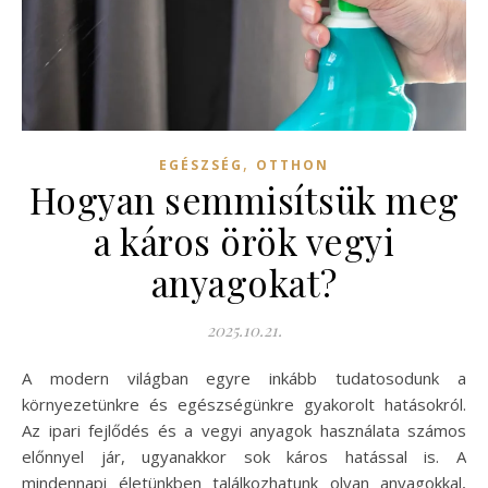
,
EGÉSZSÉG
OTTHON
Hogyan semmisítsük meg
a káros örök vegyi
anyagokat?
2025.10.21.
A modern világban egyre inkább tudatosodunk a
környezetünkre és egészségünkre gyakorolt hatásokról.
Az ipari fejlődés és a vegyi anyagok használata számos
előnnyel jár, ugyanakkor sok káros hatással is. A
mindennapi életünkben találkozhatunk olyan anyagokkal,