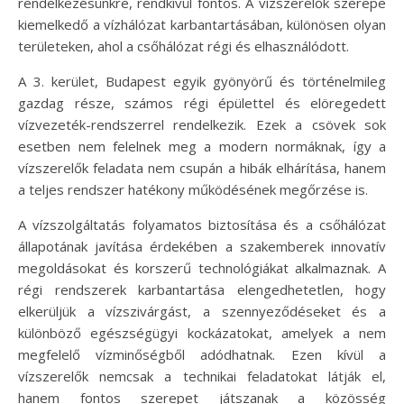
rendelkezésünkre, rendkívül fontos. A vízszerelők szerepe
kiemelkedő a vízhálózat karbantartásában, különösen olyan
területeken, ahol a csőhálózat régi és elhasználódott.
A 3. kerület, Budapest egyik gyönyörű és történelmileg
gazdag része, számos régi épülettel és elöregedett
vízvezeték-rendszerrel rendelkezik. Ezek a csövek sok
esetben nem felelnek meg a modern normáknak, így a
vízszerelők feladata nem csupán a hibák elhárítása, hanem
a teljes rendszer hatékony működésének megőrzése is.
A vízszolgáltatás folyamatos biztosítása és a csőhálózat
állapotának javítása érdekében a szakemberek innovatív
megoldásokat és korszerű technológiákat alkalmaznak. A
régi rendszerek karbantartása elengedhetetlen, hogy
elkerüljük a vízszivárgást, a szennyeződéseket és a
különböző egészségügyi kockázatokat, amelyek a nem
megfelelő vízminőségből adódhatnak. Ezen kívül a
vízszerelők nemcsak a technikai feladatokat látják el,
hanem fontos szerepet játszanak a közösség