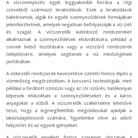
A vízszennyezés egyik leggyakoribb forrása a régi
csövekből származó lerakódások. Ezek a lerakódások
baktériumok, algák és egyéb szennyeződések formájában
jelentkezhetnek, amelyek negatívan befolyásolják a víz ízét
és szagát. A vízszerelők különböző módszereket
alkalmaznak a szennyeződések eltávolítására, például a
csövek belső tisztítására vagy a vízszűrő rendszerek
telepítésére, amelyek segítenek a víz minőségének
javításában.
A vízkezelő rendszerek bevezetése szintén fontos lépés a
vízminőség megőrzésében. A korszerű technológiák, mint
például a fordított ozmózis vagy az UV-szűrés, hatékonyan
képesek eltávolítani a szennyeződéseket és a káros
anyagokat a vízből. A vízszerelők szakértelme lehetővé
teszi, hogy a legmegfelelőbb megoldásokat ajánlják a
lakástulajdonosok számára, figyelembe véve az adott
helyzetet és az egyedi igényeket.
A vízszerelők emellett fontos szerepet játszanak a