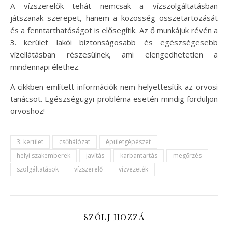
A vízszerelők tehát nemcsak a vízszolgáltatásban
játszanak szerepet, hanem a közösség összetartozását
és a fenntarthatóságot is elősegítik. Az ő munkájuk révén a
3. kerület lakói biztonságosabb és egészségesebb
vízellátásban részesülnek, ami elengedhetetlen a
mindennapi élethez.
A cikkben említett információk nem helyettesítik az orvosi
tanácsot. Egészségügyi probléma esetén mindig forduljon
orvoshoz!
3. kerület
csőhálózat
épületgépészet
helyi szakemberek
javítás
karbantartás
megőrzés
szolgáltatások
vízszerelő
vízvezeték
SZÓLJ HOZZÁ