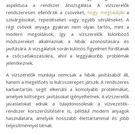
aspektusa a rendszer átvizsgálása. A vízszerelők
rendszeresen ellenőrzik a csöveket,
hogy megtalálják
a
szivárgásokat, repedéseket vagy egyéb sérüléseket. A
régi csövek anyaga gyakran nem olyan tartós, mint a
modern megoldások, így a vízszerelők különböző
módszereket alkalmaznak a hibák azonosítására és
javítására. A vizsgálatok során különös figyelmet fordítanak
a csőcsatlakozásokra, ahol a leggyakoribb problémák
jelentkeznek.
A vízszerelők munkája nemcsak a hibák javításából áll,
hanem a megelőzés is kulcsszerepet játszik. A rendszeres
karbantartás segít elkerülni a komolyabb problémákat,
amelyek költséges javításokat igényelhetnek. A vízszerelők
javaslatokat adnak a tulajdonosoknak a vízvezeték-
rendszer korszerűsítésére is, például modern anyagok
használatára, amelyek hosszabb élettartammal és jobb
teljesítménnyel bírnak.