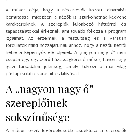
A műsor célja, hogy a résztvevők közötti dinamikát
bemutassa, miközben a nézők is szurkolhatnak kedvenc
karaktereiknek. A szereplők különböző háttérrel és
tapasztalatokkal érkeznek, ami tovább fokozza a program
izgalmát. Az érzelmek, a feszültség és a váratlan
fordulatok mind hozzájárulnak ahhoz, hogy a nézők hétről
hétre a képernyők elé üljenek. A „nagyon nagy ő” nem
csupán egy egyszerű házasságkereső műsor, hanem egy
igazi társadalmi jelenség, amely tükrözi a mai világ
párkapcsolati elvárásait és kihívásait.
A „nagyon nagy ő”
szereplőinek
sokszínűsége
A műsor egyik legérdekesebb aspektusa a szereplők