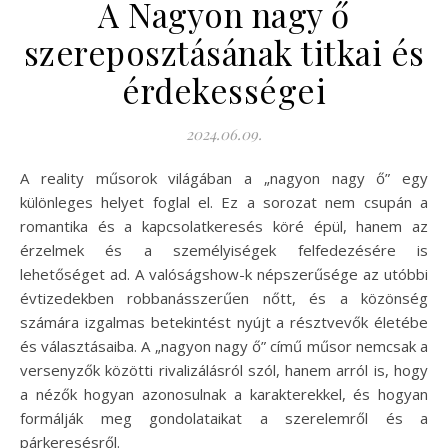
A Nagyon nagy ő
szereposztásának titkai és
érdekességei
2024.06.09.
A reality műsorok világában a „nagyon nagy ő” egy
különleges helyet foglal el. Ez a sorozat nem csupán a
romantika és a kapcsolatkeresés köré épül, hanem az
érzelmek és a személyiségek felfedezésére is
lehetőséget ad. A valóságshow-k népszerűsége az utóbbi
évtizedekben robbanásszerűen nőtt, és a közönség
számára izgalmas betekintést nyújt a résztvevők életébe
és választásaiba. A „nagyon nagy ő” című műsor nemcsak a
versenyzők közötti rivalizálásról szól, hanem arról is, hogy
a nézők hogyan azonosulnak a karakterekkel, és hogyan
formálják meg gondolataikat a szerelemről és a
párkeresésről.