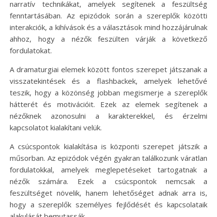
narratív technikákat, amelyek segítenek a feszültség
fenntartásában. Az epizódok során a szereplők közötti
interakciók, a kihívások és a választások mind hozzájárulnak
ahhoz, hogy a nézők feszülten várják a következő
fordulatokat.
A dramaturgiai elemek között fontos szerepet játszanak a
visszatekintések és a flashbackek, amelyek lehetővé
teszik, hogy a közönség jobban megismerje a szereplők
hátterét és motivációit. Ezek az elemek segítenek a
nézőknek azonosulni a karakterekkel, és érzelmi
kapcsolatot kialakítani velük.
A csúcspontok kialakítása is központi szerepet játszik a
műsorban. Az epizódok végén gyakran találkozunk váratlan
fordulatokkal, amelyek meglepetéseket tartogatnak a
nézők számára. Ezek a csúcspontok nemcsak a
feszültséget növelik, hanem lehetőséget adnak arra is,
hogy a szereplők személyes fejlődését és kapcsolataik
alakulását bemutassák.