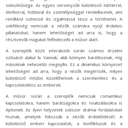
sokszínűsége. Az egyes versenyzők különböző háttérrel,
életkorral, hobbival és személyiséggel rendelkeznek, ami
rendkívül színessé és izgalmassá teszi a történetet. A
sokféleség nemcsak a nézők számára nyújt érdekes
pillanatokat, hanem lehetőséget ad arra is, hogy a
résztvevők magukat felfedezzék a műsor alatt.
A szereplők közti interakciók során számos érzelmi
szituáció alakul ki. Vannak, akik könnyen barátkoznak, míg
másoknak nehezebb megnyílni. Ez a dinamikus környezet
lehetőséget ad arra, hogy a nézők megértsék, milyen
különböző módon közelíthetnek a szerelemhez és a
kapcsolatokhoz az emberek.
A műsor során a szereplők nemcsak romantikus
kapcsolatokra, hanem barátságokra és rivalizálásokra is
építenek. Az ilyen helyzetek sokszor drámai fordulatokat
hoznak, amelyek fokozzák a nézők érdeklődését. A
különböző emberi kapcsolatok, a konfliktusok és a