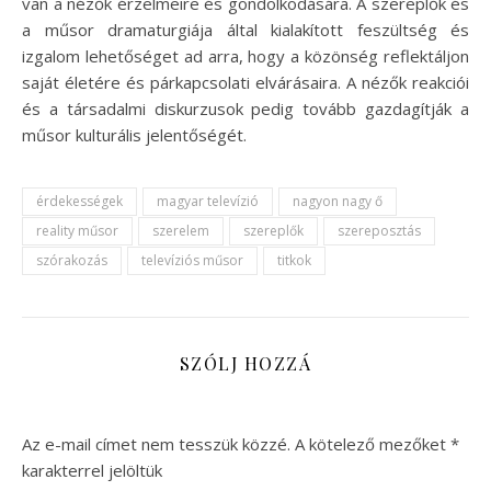
van a nézők érzelmeire és gondolkodására. A szereplők és
a műsor dramaturgiája által kialakított feszültség és
izgalom lehetőséget ad arra, hogy a közönség reflektáljon
saját életére és párkapcsolati elvárásaira. A nézők reakciói
és a társadalmi diskurzusok pedig tovább gazdagítják a
műsor kulturális jelentőségét.
érdekességek
magyar televízió
nagyon nagy ő
reality műsor
szerelem
szereplők
szereposztás
szórakozás
televíziós műsor
titkok
SZÓLJ HOZZÁ
Az e-mail címet nem tesszük közzé.
A kötelező mezőket
*
karakterrel jelöltük