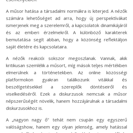
A műsor hatása a társadalmi normákra is kiterjed. A nézők
számára lehetőséget ad arra, hogy új perspektívákat
ismerjenek meg a szerelemről, a kapcsolatok dinamikájáról
és az emberi érzelmekről. A különböző karakterek
bemutatása segít abban, hogy a közönség reflektáljon
saját életére és kapcsolataira.
A nézők reakciói sokszor megoszlanak. Vannak, akik
kritikusan szemlélik a műsort, míg mások teljes mértékben
elmerülnek a történetekben. Az online közösségi
platformokon gyakran találkozunk vitákkal és
beszélgetésekkel a szereplők döntéseiről és
viselkedéséről. Ezek a diskurzusok nemcsak a műsor
népszerűségét növelik, hanem hozzájárulnak a társadalmi
diskurzusokhoz is.
A „nagyon nagy ő” tehát nem csupán egy egyszerű
valóságshow, hanem egy olyan jelenség, amely hatással