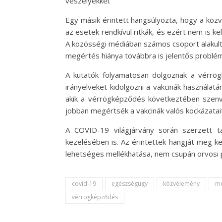
veszélyekkel.
Egy másik érintett hangsúlyozta, hogy a köz
az esetek rendkívül ritkák, és ezért nem is ke
A közösségi médiában számos csoport alakult,
megértés hiánya továbbra is jelentős problé
A kutatók folyamatosan dolgoznak a vérrö
irányelveket kidolgozni a vakcinák használat
akik a vérrögképződés következtében szenve
jobban megértsék a vakcinák valós kockázatait
A COVID-19 világjárvány során szerzett t
kezelésében is. Az érintettek hangját meg kel
lehetséges mellékhatása, nem csupán orvosi p
covid-19
egészségügy
közvélemény
me
vérrögképződés