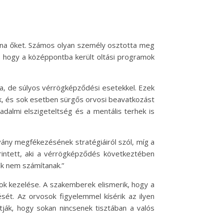
volna őket. Számos olyan személy osztotta meg
, hogy a középpontba került oltási programok
a, de súlyos vérrögképződési esetekkel. Ezek
ak, és sok esetben sürgős orvosi beavatkozást
sadalmi elszigeteltség és a mentális terhek is
vány megfékezésének stratégiáiról szól, míg a
érintett, aki a vérrögképződés következtében
nk nem számítanak.”
sok kezelése. A szakemberek elismerik, hogy a
ét. Az orvosok figyelemmel kísérik az ilyen
tják, hogy sokan nincsenek tisztában a valós