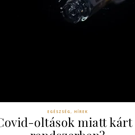
,
EGÉSZSÉG
HÍREK
Covid-oltások miatt kárt