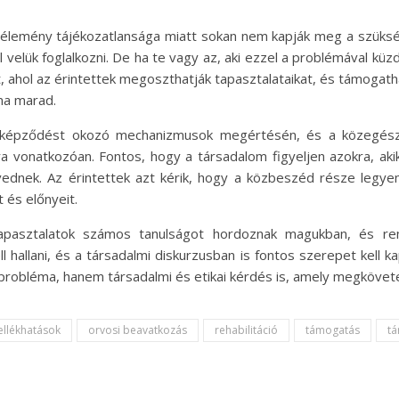
vélemény tájékozatlansága miatt sokan nem kapják meg a szüksé
ll velük foglalkozni. De ha te vagy az, aki ezzel a problémával küz
 ahol az érintettek megoszthatják tapasztalataikat, és támogath
ma marad.
gképződést okozó mechanizmusok megértésén, és a közegész
ára vonatkozóan. Fontos, hogy a társadalom figyeljen azokra, ak
dnek. Az érintettek azt kérik, hogy a közbeszéd része legye
 és előnyeit.
apasztalatok számos tanulságot hordoznak magukban, és rem
l hallani, és a társadalmi diskurzusban is fontos szerepet kell 
robléma, hanem társadalmi és etikai kérdés is, amely megkövete
llékhatások
orvosi beavatkozás
rehabilitáció
támogatás
tá