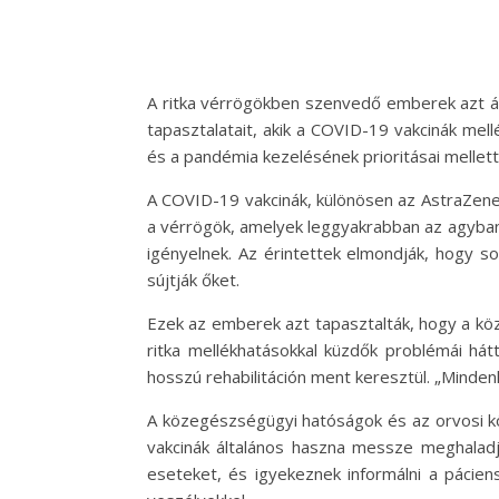
A ritka vérrögökben szenvedő emberek azt áll
tapasztalatait, akik a COVID-19 vakcinák me
és a pandémia kezelésének prioritásai mellett
A COVID-19 vakcinák, különösen az AstraZene
a vérrögök, amelyek leggyakrabban az agyban 
igényelnek. Az érintettek elmondják, hogy sok
sújtják őket.
Ezek az emberek azt tapasztalták, hogy a köz
ritka mellékhatásokkal küzdők problémái hát
hosszú rehabilitáción ment keresztül. „Minden
A közegészségügyi hatóságok és az orvosi köz
vakcinák általános haszna messze meghaladj
eseteket, és igyekeznek informálni a pácien