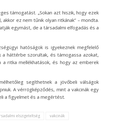
ges támogatást. „Sokan azt hiszik, hogy ezek
d, akkor ez nem tűnik olyan ritkának” – mondta.
atják egymást, de a társadalmi elfogadás és a
ségügyi hatóságok is igyekeznek megfelelő
ik a háttérbe szorultak, és támogassa azokat,
n a ritka mellékhatások, és hogy az emberek
élhetőleg segíthetnek a jövőbeli válságok
kapniuk. A vérrögképződés, mint a vakcinák egy
li a figyelmet és a megértést.
rsadalmi elszigeteltség
vakcinák