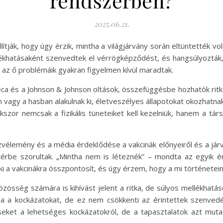
rendszerben?
2025.06.21.
ítják, hogy úgy érzik, mintha a világjárvány során eltüntették 
llékhatásaként szenvedtek el vérrögképződést, és hangsúlyozták
 az ő problémáik gyakran figyelmen kívül maradtak.
ca és a Johnson & Johnson oltások, összefüggésbe hozhatók ritk
vagy a hasban alakulnak ki, életveszélyes állapotokat okozhatn
szor nemcsak a fizikális tüneteiket kell kezelniük, hanem a tár
vélemény és a média érdeklődése a vakcinák előnyeiről és a jár
térbe szorultak. „Mintha nem is léteznék” – mondta az egyik 
ki a vakcinákra összpontosít, és úgy érzem, hogy a mi történetei
össég számára is kihívást jelent a ritka, de súlyos mellékhatá
a a kockázatokat, de ez nem csökkenti az érintettek szenvedés
seket a lehetséges kockázatokról, de a tapasztalatok azt muta