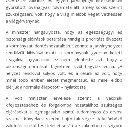
COVID-19 vakcinák és egyéb járványügyi intézkedések
gyorsított jóváhagyási folyamata állt, amely sokak szerint
szükségszerű volt, hogy a világ mielőbb véget vethessen
a világjárványnak.
A miniszter hangsúlyozta, hogy az egészségügyi és
biztonsági előírások betartása mindig is prioritást élvezett
a kormányzati döntéshozatalban. Szerinte a járványhelyzet
rendkívüli kihívásai miatt a kormánynak gyorsan kellett
reagálnia, ugyanakkor ez nem jelentette azt, hogy a
biztonsági normákat figyelmen kívül hagyták volna. „A
helyzet rendkívül súlyos volt, és a célunk az volt, hogy
minél több ember életét megmentsük, és minél előbb
elérjük a normális állapotot” – nyilatkozta.
A volt miniszter érvelése szerint a vakcinák
kifejlesztéséhez és forgalomba hozatalához szükséges
eljárásokat a legmagasabb szintű tudományos és orvosi
szakmai irányelvek szerint hajtották végre. A különböző
vakcinák klinikai tesztelései során a szakemberek szigorú