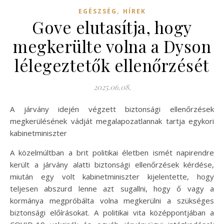
,
EGÉSZSÉG
HÍREK
Gove elutasítja, hogy
megkerülte volna a Dyson
lélegeztetők ellenőrzését
2025.06.08.
A járvány idején végzett biztonsági ellenőrzések
megkerülésének vádját megalapozatlannak tartja egykori
kabinetminiszter
A közelmúltban a brit politikai életben ismét napirendre
került a járvány alatti biztonsági ellenőrzések kérdése,
miután egy volt kabinetminiszter kijelentette, hogy
teljesen abszurd lenne azt sugallni, hogy ő vagy a
kormánya megpróbálta volna megkerülni a szükséges
biztonsági előírásokat. A politikai vita középpontjában a