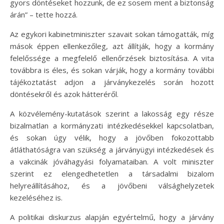
gyors döntéseket hozzunk, de ez sosem ment a biztonság
árán” – tette hozzá.
Az egykori kabinetminiszter szavait sokan támogatták, míg
mások éppen ellenkezőleg, azt állítják, hogy a kormány
felelőssége a megfelelő ellenőrzések biztosítása. A vita
továbbra is éles, és sokan várják, hogy a kormány további
tájékoztatást adjon a járványkezelés során hozott
döntésekről és azok hátteréről.
A közvélemény-kutatások szerint a lakosság egy része
bizalmatlan a kormányzati intézkedésekkel kapcsolatban,
és sokan úgy vélik, hogy a jövőben fokozottabb
átláthatóságra van szükség a járványügyi intézkedések és
a vakcinák jóváhagyási folyamataiban. A volt miniszter
szerint ez elengedhetetlen a társadalmi bizalom
helyreállításához, és a jövőbeni válsághelyzetek
kezeléséhez is.
A politikai diskurzus alapján egyértelmű, hogy a járvány