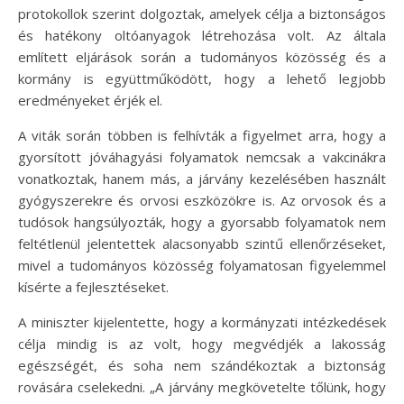
protokollok szerint dolgoztak, amelyek célja a biztonságos
és hatékony oltóanyagok létrehozása volt. Az általa
említett eljárások során a tudományos közösség és a
kormány is együttműködött, hogy a lehető legjobb
eredményeket érjék el.
A viták során többen is felhívták a figyelmet arra, hogy a
gyorsított jóváhagyási folyamatok nemcsak a vakcinákra
vonatkoztak, hanem más, a járvány kezelésében használt
gyógyszerekre és orvosi eszközökre is. Az orvosok és a
tudósok hangsúlyozták, hogy a gyorsabb folyamatok nem
feltétlenül jelentettek alacsonyabb szintű ellenőrzéseket,
mivel a tudományos közösség folyamatosan figyelemmel
kísérte a fejlesztéseket.
A miniszter kijelentette, hogy a kormányzati intézkedések
célja mindig is az volt, hogy megvédjék a lakosság
egészségét, és soha nem szándékoztak a biztonság
rovására cselekedni. „A járvány megkövetelte tőlünk, hogy