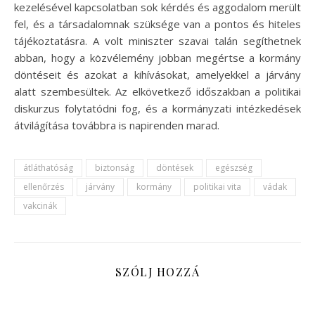
kezelésével kapcsolatban sok kérdés és aggodalom merült
fel, és a társadalomnak szüksége van a pontos és hiteles
tájékoztatásra. A volt miniszter szavai talán segíthetnek
abban, hogy a közvélemény jobban megértse a kormány
döntéseit és azokat a kihívásokat, amelyekkel a járvány
alatt szembesültek. Az elkövetkező időszakban a politikai
diskurzus folytatódni fog, és a kormányzati intézkedések
átvilágítása továbbra is napirenden marad.
átláthatóság
biztonság
döntések
egészség
ellenőrzés
járvány
kormány
politikai vita
vádak
vakcinák
SZÓLJ HOZZÁ