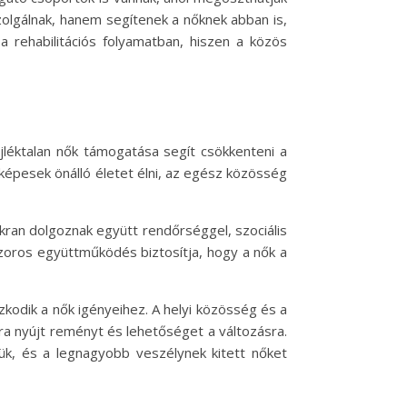
zolgálnak, hanem segítenek a nőknek abban is,
 rehabilitációs folyamatban, hiszen a közös
jléktalan nők támogatása segít csökkenteni a
 képesek önálló életet élni, az egész közösség
ran dolgoznak együtt rendőrséggel, szociális
szoros együttműködés biztosítja, hogy a nők a
kodik a nők igényeihez. A helyi közösség és a
a nyújt reményt és lehetőséget a változásra.
ük, és a legnagyobb veszélynek kitett nőket