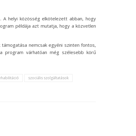
e. A helyi közösség elkötelezett abban, hogy
ogram példája azt mutatja, hogy a közvetlen
 támogatása nemcsak egyéni szinten fontos,
n a program várhatóan még szélesebb körű
ehabilitáció
szociális szolgáltatások