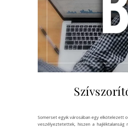
Szívszorít
Somerset egyik városában egy elkötelezett out
veszélyeztetettek, hiszen a hajléktalanság