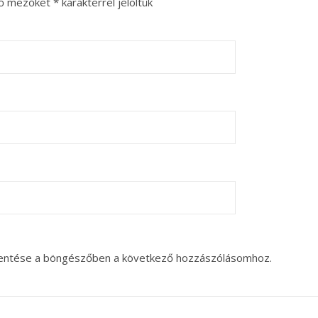
ző mezőket
*
karakterrel jelöltük
entése a böngészőben a következő hozzászólásomhoz.