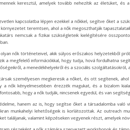
mennek keresztül, amelyek tovább nehezítik az életüket, és 
zvetlen kapcsolatba lépjen ezekkel a nőkkel, segítve őket a sz
 környezetet teremtsen, ahol a nők megoszthatják tapasztalataik
atárs nemcsak a fizikai szükségleteik kielégítésére összpontos
ban.
olyan nők történeteivel, akik súlyos erőszakos helyzetekből prób
ik a megfelelő információkkal, hogy tudja, hová fordulhatna segí
őségeikről, a menedékhelyekről és a szociális szolgáltatásokról, 
társak személyesen megkeresik a nőket, és ott segítenek, ahol 
gy a nők kényelmesebben érezzék magukat, és a bizalom kiala
ontosabb, hogy a nők tudják, nincsenek egyedül, és van segítsé
édelme, hanem az is, hogy segítse őket a társadalomba való v
ran munkahelyi lehetőségeik is korlátozottak. Az outreach mu
et találjanak, valamint képzéseken vegyenek részt, amelyek növe
ram részeként a nők számára szervezett workshopok és támoga