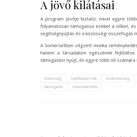
A jövő kilátásai
A program jövője biztató, mivel egyre több 
folyamatosan támogassa ezeket a nőket, és 
segítségnyújtás és a közösségi összefogás m
A Somersetben végzett munka reménykedésre
hanem a társadalom egészének fejlődése 
támogatást nyújt, és egyre több nő számára 
biztonság
hajléktalan nők
közbiztonság
támogatás
traumakezelés