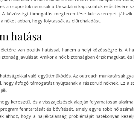
zek a csoportok nemcsak a társadalmi kapcsolatok erősítésére s
. A közösségi támogatás megteremtése kulcsszerepet játszik a
a nőket abban, hogy folytassák az előrehaladást.
am hatása
etére van pozitív hatással, hanem a helyi közösségre is. A ha
biztonság javulását. Amikor a nők biztonságban érzik magukat, és
i hatóságokkal való együttműködés. Az outreach munkatársak gyak
l, hogy átfogó támogatást nyújtsanak a rászoruló nőknek. Ez a 
ják.
gy keresztül, és a visszajelzések alapján folyamatosan alkalmaz
a program fenntartását és bővítését, amely egyre több nő számár
 ahhoz, hogy a hajléktalanság problémáját hatékonyan kezelj