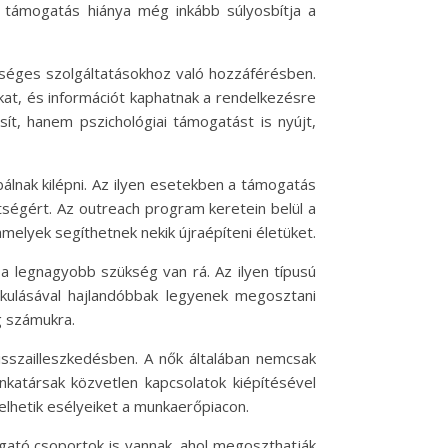
a támogatás hiánya még inkább súlyosbítja a
ükséges szolgáltatásokhoz való hozzáférésben.
at, és információt kaphatnak a rendelkezésre
ít, hanem pszichológiai támogatást is nyújt,
álnak kilépni. Az ilyen esetekben a támogatás
tségért. Az outreach program keretein belül a
amelyek segíthetnek nekik újraépíteni életüket.
a legnagyobb szükség van rá. Az ilyen típusú
kulásával hajlandóbbak legyenek megosztani
g számukra.
isszailleszkedésben. A nők általában nemcsak
nkatársak közvetlen kapcsolatok kiépítésével
lhetik esélyeiket a munkaerőpiacon.
tó csoportok is vannak, ahol megoszthatják