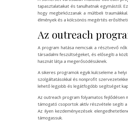
tapasztalataikat és tanulhatnak egymástól. E
hogy megbirkózzanak a múltbeli traumáikkal
élmények és a kölcsönös megértés erősítheti 
Az outreach progr
A program hatása nemcsak a résztvevő nők él
társadalmi feszültségeket, és elősegíti a köz
hasznát látja a megerősödésüknek.
A sikeres programok egyik kulcseleme a hely
szolgáltatásokkal és nonprofit szervezetekke
lehető legjobb és legátfogóbb segítséget kap
Az outreach program folyamatos fejlődésen me
támogató csoportok aktív részvétele segíti 
Az ilyen kezdeményezések elengedhetetlenek
támogassuk.