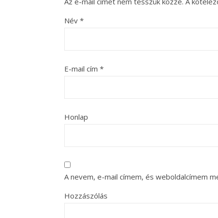
Az e-mail címet nem tesszük közzé.
A kötele
Név
*
E-mail cím
*
Honlap
A nevem, e-mail címem, és weboldalcímem m
Hozzászólás