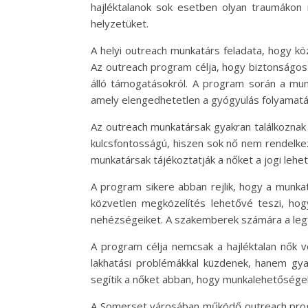
hajléktalanok sok esetben olyan traumákon 
helyzetüket.
A helyi outreach munkatárs feladata, hogy kö
Az outreach program célja, hogy biztonságos
álló támogatásokról. A program során a munk
amely elengedhetetlen a gyógyulás folyamatá
Az outreach munkatársak gyakran találkoznak 
kulcsfontosságú, hiszen sok nő nem rendelkez
munkatársak tájékoztatják a nőket a jogi lehet
A program sikere abban rejlik, hogy a munka
közvetlen megközelítés lehetővé teszi, ho
nehézségeiket. A szakemberek számára a legf
A program célja nemcsak a hajléktalan nők v
lakhatási problémákkal küzdenek, hanem gyak
segítik a nőket abban, hogy munkalehetőségek
A Somerset városában működő outreach prog