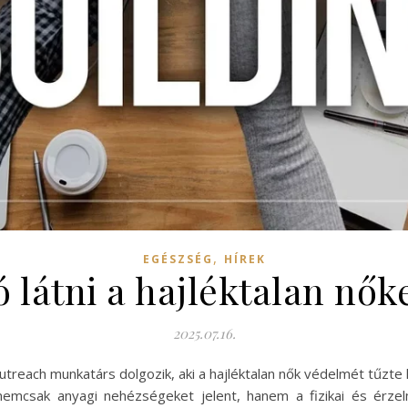
,
EGÉSZSÉG
HÍREK
ó látni a hajléktalan nők
2025.07.16.
reach munkatárs dolgozik, aki a hajléktalan nők védelmét tűzte ki
 nemcsak anyagi nehézségeket jelent, hanem a fizikai és érzel