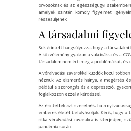
orvosoknak és az egészségügyi szakemberekn
amelyek szintén komoly figyelmet igényeln
részesüljenek.
A társadalmi figye
Sok érintett hangsúlyozza, hogy a társadalmi 
A közvélemény gyakran a vakcinákra és a COVI
társadalom nem érti meg a problémáikat, és e
A véralvadási zavarokkal küzdők közül többen 
nézniük. Az elismerés hiánya, a megértés és
például a szorongás és a depresszió, gyakori 
foglalkozzon ezzel a kérdéssel.
Az érintettek azt szeretnék, ha a nyilvánoss
emberek életét befolyásolják. Kérik, hogy a
ritka véralvadási zavarokra is kiterjedjen,
pandémia során.