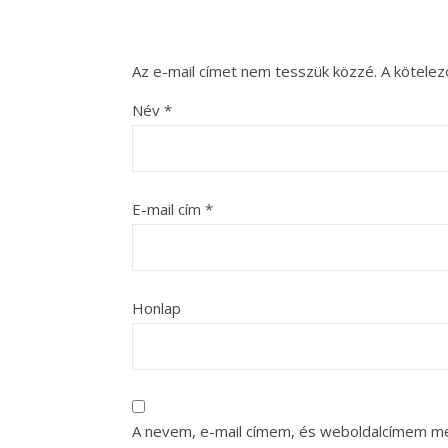
Az e-mail címet nem tesszük közzé.
A kötele
Név
*
E-mail cím
*
Honlap
A nevem, e-mail címem, és weboldalcímem m