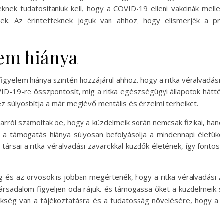
ek tudatosítaniuk kell, hogy a COVID-19 elleni vakcinák mell
ek. Az érintetteknek joguk van ahhoz, hogy elismerjék a pr
lem hiánya
figyelem hiánya szintén hozzájárul ahhoz, hogy a ritka véralvadás
D-19-re összpontosít, míg a ritka egészségügyi állapotok háttér
z súlyosbítja a már meglévő mentális és érzelmi terheiket.
arról számoltak be, hogy a küzdelmeik során nemcsak fizikai, hane
 a támogatás hiánya súlyosan befolyásolja a mindennapi életü
társai a ritka véralvadási zavarokkal küzdők életének, így font
ág és az orvosok is jobban megértenék, hogy a ritka véralvadási
 társadalom figyeljen oda rájuk, és támogassa őket a küzdelmeik
 szükség van a tájékoztatásra és a tudatosság növelésére, hogy