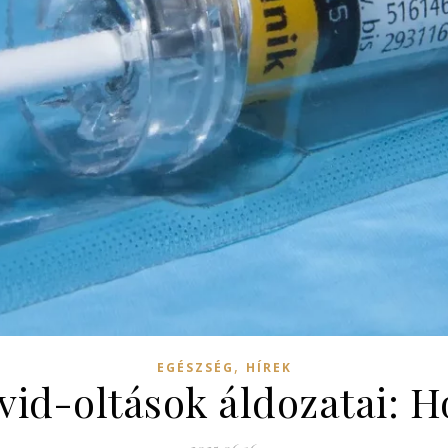
,
EGÉSZSÉG
HÍREK
vid-oltások áldozatai: Ho