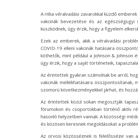
A ritka véralvadási zavarokkal küzdő emberek 
vakcinák bevezetése és az egészségügyi in
küszködnek, úgy érzik, hogy a figyelem elker
Ezek az emberek, akik a véralvadási problé
COVID-19 elleni vakcinák hatásaira összpont
köthetők, mint például a Johnson & Johnson 
úgy érzik, hogy a saját történeteik, tapasztal
Az érintettek gyakran számolnak be arról, ho
vakcinák mellékhatásaira összpontosítanak, m
szomorú következményekkel járhat, és hozzáj
Az érintettek közül sokan megosztják tapasz
fórumokon és csoportokban történő aktív ré
hasonló helyzetben vannak. A közösségi médi
és közösen keresnek megoldásokat a problém
Az orvosi közösségnek is felelőssége van a