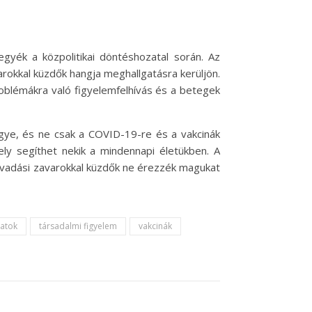
egyék a közpolitikai döntéshozatal során. Az
varokkal küzdők hangja meghallgatásra kerüljön.
oblémákra való figyelemfelhívás és a betegek
ye, és ne csak a COVID-19-re és a vakcinák
ely segíthet nekik a mindennapi életükben. A
lvadási zavarokkal küzdők ne érezzék magukat
latok
társadalmi figyelem
vakcinák