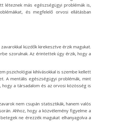
ett léteznek más egészségügyi problémák is,
oblémáikat, és megfelelő orvosi ellátásban
i zavarokkal küzdők kirekesztve érzik magukat.
be szorulnak. Az érintettek úgy érzik, hogy a
m pszichológiai kihívásokkal is szembe kellett
ket. A mentális egészségügyi problémák, mint
os, hogy a társadalom és az orvosi közösség is
 zavarok nem csupán statisztikák, hanem valós
 során. Ahhoz, hogy a közvélemény figyelme a
 a betegek ne érezzék magukat elhanyagolva a