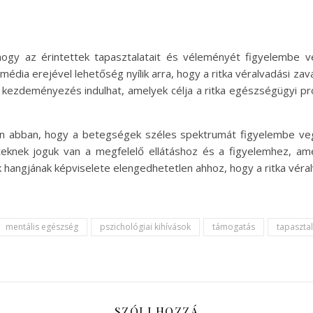
hogy az érintettek tapasztalatait és véleményét figyelembe v
média erejével lehetőség nyílik arra, hogy a ritka véralvadási za
ezdeményezés indulhat, amelyek célja a ritka egészségügyi pr
an abban, hogy a betegségek széles spektrumát figyelembe veg
teknek joguk van a megfelelő ellátáshoz és a figyelemhez, am
 hangjának képviselete elengedhetetlen ahhoz, hogy a ritka véra
mentális egészség
pszichológiai kihívások
támogatás
tapaszta
SZÓLJ HOZZÁ