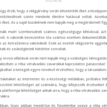
2025.06.16.
úgy érzik, hogy a világjárvány során eltüntették őket a középpo
tézkedések szinte mindenki életére hatással voltak. Azonban 
üli őket, és a saját küzdelmeik nem kapják meg a megérdemelt fig
máik miatt szembesülnek számos egészségügyi kihívással, azt
osít. A vakcinák bevezetése óta számos esetben dokumentálták 
és az AstraZeneca vakcináinál. Ezek az esetek világszerte aggo
ataik és szükségleteik háttérbe szorultak.
gy orvosi ellátásuk során nem kapják meg a szükséges támogatás
iközben a ritka véralvadási zavarokkal kapcsolatos panaszokat f
árulhat a betegek egyre növekvő érzéséhez, hogy a társadalom e
talataikat az interneten és a közösségi médiában, próbálva felh
szvétel lehetőséget ad számukra, hogy kifejezzék érzéseiket é
a platformjai lehetőséget adnak arra, hogy a ritka véralvadási 
áikra.
bban, hogy jobban megértse és figyelembe vegye a ritka véra