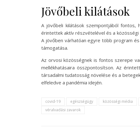
Jövőbeli kilátások
A jövőbeli kilátások szempontjából fontos, 
érintettek aktív részvételével és a közösségi 
A jövőben várhatóan egyre több program és k
támogatása.
Az orvosi közösségnek is fontos szerepe v
mellékhatásaira összpontosítson. Az érintet
társadalmi tudatosság növelése és a betegek
elfeledve a pandémia idején.
covid-19
egészségügy
közösségi média
véralvadási zavarok