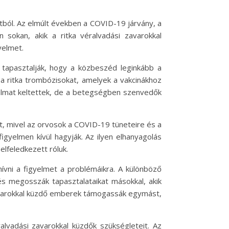
ntból. Az elmúlt években a COVID-19 járvány, a
sokan, akik a ritka véralvadási zavarokkal
yelmet.
 tapasztalják, hogy a közbeszéd leginkább a
a ritka trombózisokat, amelyek a vakcinákhoz
dalmat keltettek, de a betegségben szenvedők
t, mivel az orvosok a COVID-19 tüneteire és a
igyelmen kívül hagyják. Az ilyen elhanyagolás
lfeledkezett róluk.
ívni a figyelmet a problémáikra. A különböző
s megosszák tapasztalataikat másokkal, akik
zavarokkal küzdő emberek támogassák egymást,
lvadási zavarokkal küzdők szükségleteit. Az