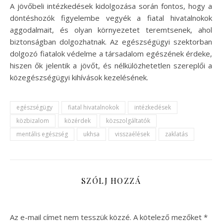
A jövőbeli intézkedések kidolgozása során fontos, hogy a
döntéshozók figyelembe vegyék a fiatal hivatalnokok
aggodalmait, és olyan környezetet teremtsenek, ahol
biztonságban dolgozhatnak. Az egészségügyi szektorban
dolgozó fiatalok védelme a társadalom egészének érdeke,
hiszen ők jelentik a jövőt, és nélkülözhetetlen szereplői a
közegészségügyi kihívások kezelésének.
egészségügy
fiatal hivatalnokok
intézkedések
közbizalom
közérdek
közszolgáltatók
mentális egészség
ukhsa
visszaélések
zaklatás
SZÓLJ HOZZÁ
Az e-mail címet nem tesszük közzé.
A kötelező mezőket
*