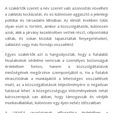
A szakértők szerint a név szerint való azonosítás növelheti
a zaklatás kockázatát, és ez különösen aggasztó a jelenlegi
politikai és társadalmi klímában. Az elmúlt években több
olyan eset is történt, amikor a közszolgáltatók, különösen
azok, akik a járvány kezelésében vettek részt, célpontokká
váltak, és sokan közülük tapasztaltak fenyegetéseket,
zaklatást vagy más formájú visszaélést.
Egyes szakértők azt is hangsúlyozták, hogy a fiatalabb
hivatalnokok védelme nemcsak a személyes biztonságuk
érdekében fontos, hanem a közszolgáltatások
minőségének megőrzése szempontjából is. Ha a fiatalok
elriasztódnak a munkájuktól a lehetséges visszaélések
miatt, az a közszolgáltatások teljesítményére is negatívan
hatással lehet. A közegészségügyi intézményeknek tehát
kulcsszerepük van abban, hogy támogassák és védjék
munkavállalóikat, különösen egy ilyen nehéz időszakban.
A UKHSA javaslatainak elfogadása érdekében a