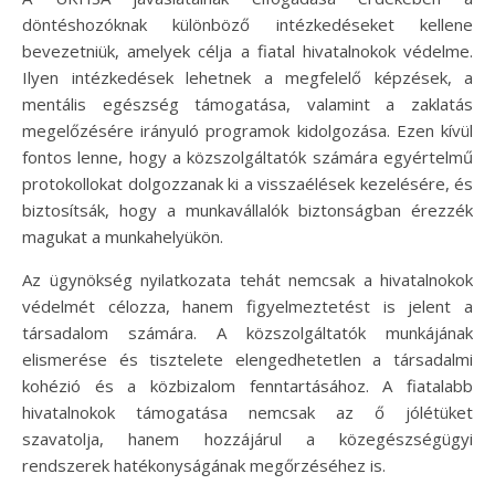
döntéshozóknak különböző intézkedéseket kellene
bevezetniük, amelyek célja a fiatal hivatalnokok védelme.
Ilyen intézkedések lehetnek a megfelelő képzések, a
mentális egészség támogatása, valamint a zaklatás
megelőzésére irányuló programok kidolgozása. Ezen kívül
fontos lenne, hogy a közszolgáltatók számára egyértelmű
protokollokat dolgozzanak ki a visszaélések kezelésére, és
biztosítsák, hogy a munkavállalók biztonságban érezzék
magukat a munkahelyükön.
Az ügynökség nyilatkozata tehát nemcsak a hivatalnokok
védelmét célozza, hanem figyelmeztetést is jelent a
társadalom számára. A közszolgáltatók munkájának
elismerése és tisztelete elengedhetetlen a társadalmi
kohézió és a közbizalom fenntartásához. A fiatalabb
hivatalnokok támogatása nemcsak az ő jólétüket
szavatolja, hanem hozzájárul a közegészségügyi
rendszerek hatékonyságának megőrzéséhez is.