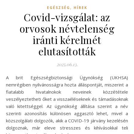
,
EGÉSZSÉG
HÍREK
Covid-vizsgálat: az
orvosok névtelenség
iránti kérelmét
elutasították
2025.06.13.
A brit Egészségbiztonsági Ügynökség (UKHSA)
nemrégiben nyilvánosságra hozta álláspontját, miszerint a
fiatalabb hivatalnokok neveinek közzététele
veszélyeztetheti őket a visszaéléseknek és támadásoknak
való kitettséggel. Az ügynökség állítása szerint a név
szerinti azonosítás különösen aggasztó lehet, mivel a
közszolgálati dolgozók, akik a COVID-19 járvány kezelésén
dolgoznak, már eleve stresszes és kihívásokkal teli