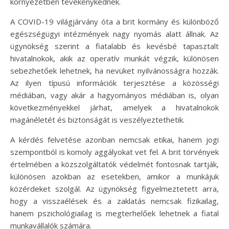
környezetben tevékenykednek.
A COVID-19 világjárvány óta a brit kormány és különböző
egészségügyi intézmények nagy nyomás alatt állnak. Az
ügynökség szerint a fiatalabb és kevésbé tapasztalt
hivatalnokok, akik az operatív munkát végzik, különösen
sebezhetőek lehetnek, ha nevüket nyilvánosságra hozzák.
Az ilyen típusú információk terjesztése a közösségi
médiában, vagy akár a hagyományos médiában is, olyan
következményekkel járhat, amelyek a hivatalnokok
magánéletét és biztonságát is veszélyeztethetik.
A kérdés felvetése azonban nemcsak etikai, hanem jogi
szempontból is komoly aggályokat vet fel. A brit törvények
értelmében a közszolgáltatók védelmét fontosnak tartják,
különösen azokban az esetekben, amikor a munkájuk
közérdeket szolgál. Az ügynökség figyelmeztetett arra,
hogy a visszaélések és a zaklatás nemcsak fizikailag,
hanem pszichológiailag is megterhelőek lehetnek a fiatal
munkavállalók számára.