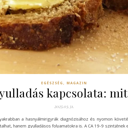
,
EGÉSZSÉG
MAGAZIN
gyulladás kapcsolata: mi
2025.03.31.
akrabban a hasnyálmirigyrák diagnózisához és nyomon követésé
lhat, hanem gyulladásos folyamatokra is. A CA 19-9 szintjének