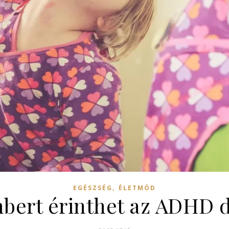
,
EGÉSZSÉG
ÉLETMÓD
bert érinthet az ADHD d