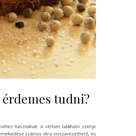
t érdemes tudni?
hez használnak. A vérben található szintje
 emelkedése számos okra visszavezethető, és