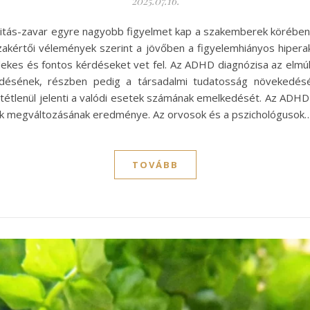
2025.07.16.
vitás-zavar egyre nagyobb figyelmet kap a szakemberek körében, 
 szakértői vélemények szerint a jövőben a figyelemhiányos hipe
dekes és fontos kérdéseket vet fel. Az ADHD diagnózisa az elmúl
désének, részben pedig a társadalmi tudatosság növekedés
ltétlenül jelenti a valódi esetek számának emelkedését. Az ADHD
mok megváltozásának eredménye. Az orvosok és a pszichológusok
TOVÁBB