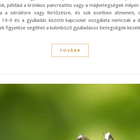
ok, például a krónikus pancreatitis vagy a májbetegségek milye
a a sérülésre vagy fertőzésre, és sok esetben átmeneti, 
19-9 és a gyulladás közötti kapcsolat vizsgálata nemcsak a d
ének figyelése segíthet a különböző gyulladásos betegségek keze
TOVÁBB