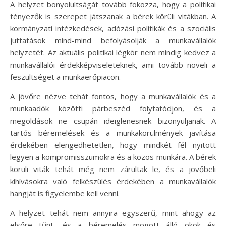
A helyzet bonyolultságát tovább fokozza, hogy a politikai
tényezők is szerepet játszanak a bérek körüli vitákban. A
kormányzati intézkedések, adózási politikák és a szociális
juttatások mind-mind befolyásolják a munkavállalók
helyzetét. Az aktuális politikai légkör nem mindig kedvez a
munkavállalói érdekképviseleteknek, ami tovább növeli a
feszültséget a munkaerőpiacon.
A jövőre nézve tehát fontos, hogy a munkavállalók és a
munkaadók közötti párbeszéd folytatódjon, és a
megoldások ne csupán ideiglenesnek bizonyuljanak. A
tartós béremelések és a munkakörülmények javítása
érdekében elengedhetetlen, hogy mindkét fél nyitott
legyen a kompromisszumokra és a közös munkára. A bérek
körüli viták tehát még nem zárultak le, és a jövőbeli
kihívásokra való felkészülés érdekében a munkavállalók
hangját is figyelembe kell venni.
A helyzet tehát nem annyira egyszerű, mint ahogy az
elsőre tűnt, és a béremelés mögött álló okok és