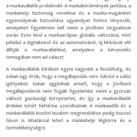
a munkavállalók problémáit. A munkakörülmények javítása, a
munkahelyi biztonság növelése és a munka-magánélet
egyensúlyának biztosítása ugyanolyan fontos tényezők,
amelyeket figyelembe kell venni a jövőbeni tárgyalások
során. Ezen kívül a munkaerőpiac globális változásai, mint
például a digitalizáció és az automatizáció, új kihívások elé
állítják a munkavállalókat, amelyekre a béremelés
önmagában nem ad választ.
A munkavállalók körében egyre nagyobb a feszültség, és
sokan úgy érzik, hogy a megállapodás nem tükrözi a valós
igényeiket. Sokan aggódnak amiatt, hogy a jövőbeni
megállapodások nem fogják figyelembe venni a gyorsan
változó gazdasági környezetet, és így a munkavállalók
érdekei ismét háttérbe szorulhatnak. A munkaadók és a
munkavállalók közötti bizalom megrendülése pedig hosszú
távon is kihatással lehet a munkahelyi légkörre és a
termelékenységre.