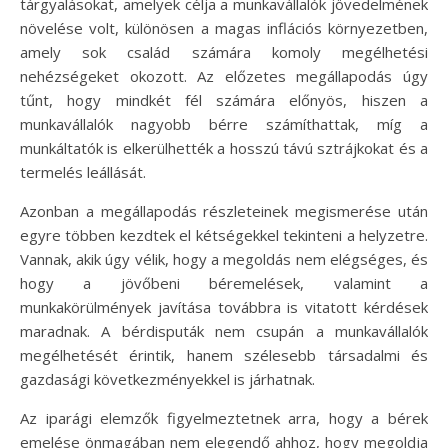
tárgyalásokat, amelyek célja a munkavállalók jövedelmének
növelése volt, különösen a magas inflációs környezetben,
amely sok család számára komoly megélhetési
nehézségeket okozott. Az előzetes megállapodás úgy
tűnt, hogy mindkét fél számára előnyös, hiszen a
munkavállalók nagyobb bérre számíthattak, míg a
munkáltatók is elkerülhették a hosszú távú sztrájkokat és a
termelés leállását.
Azonban a megállapodás részleteinek megismerése után
egyre többen kezdtek el kétségekkel tekinteni a helyzetre.
Vannak, akik úgy vélik, hogy a megoldás nem elégséges, és
hogy a jövőbeni béremelések, valamint a
munkakörülmények javítása továbbra is vitatott kérdések
maradnak. A bérdisputák nem csupán a munkavállalók
megélhetését érintik, hanem szélesebb társadalmi és
gazdasági következményekkel is járhatnak.
Az iparági elemzők figyelmeztetnek arra, hogy a bérek
emelése önmagában nem elegendő ahhoz, hogy megoldja