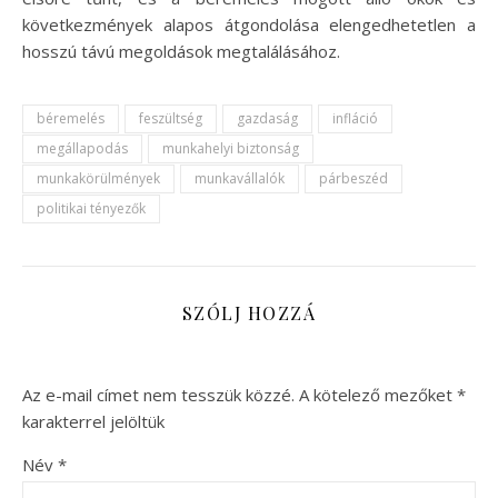
következmények alapos átgondolása elengedhetetlen a
hosszú távú megoldások megtalálásához.
béremelés
feszültség
gazdaság
infláció
megállapodás
munkahelyi biztonság
munkakörülmények
munkavállalók
párbeszéd
politikai tényezők
SZÓLJ HOZZÁ
Az e-mail címet nem tesszük közzé.
A kötelező mezőket
*
karakterrel jelöltük
Név
*