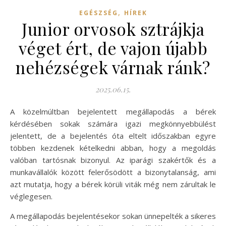
,
EGÉSZSÉG
HÍREK
Junior orvosok sztrájkja
véget ért, de vajon újabb
nehézségek várnak ránk?
2025.06.15.
A közelmúltban bejelentett megállapodás a bérek
kérdésében sokak számára igazi megkönnyebbülést
jelentett, de a bejelentés óta eltelt időszakban egyre
többen kezdenek kételkedni abban, hogy a megoldás
valóban tartósnak bizonyul. Az iparági szakértők és a
munkavállalók között felerősödött a bizonytalanság, ami
azt mutatja, hogy a bérek körüli viták még nem zárultak le
véglegesen.
A megállapodás bejelentésekor sokan ünnepelték a sikeres