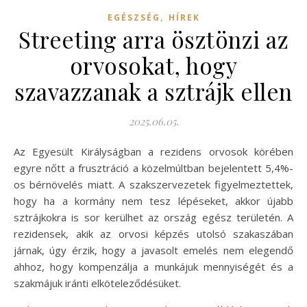
,
EGÉSZSÉG
HÍREK
Streeting arra ösztönzi az
orvosokat, hogy
szavazzanak a sztrájk ellen
2025.06.05.
Az Egyesült Királyságban a rezidens orvosok körében
egyre nőtt a frusztráció a közelmúltban bejelentett 5,4%-
os bérnövelés miatt. A szakszervezetek figyelmeztettek,
hogy ha a kormány nem tesz lépéseket, akkor újabb
sztrájkokra is sor kerülhet az ország egész területén. A
rezidensek, akik az orvosi képzés utolsó szakaszában
járnak, úgy érzik, hogy a javasolt emelés nem elegendő
ahhoz, hogy kompenzálja a munkájuk mennyiségét és a
szakmájuk iránti elköteleződésüket.