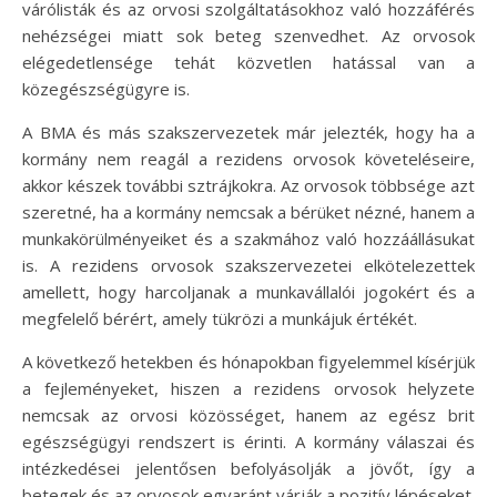
várólisták és az orvosi szolgáltatásokhoz való hozzáférés
nehézségei miatt sok beteg szenvedhet. Az orvosok
elégedetlensége tehát közvetlen hatással van a
közegészségügyre is.
A BMA és más szakszervezetek már jelezték, hogy ha a
kormány nem reagál a rezidens orvosok követeléseire,
akkor készek további sztrájkokra. Az orvosok többsége azt
szeretné, ha a kormány nemcsak a bérüket nézné, hanem a
munkakörülményeiket és a szakmához való hozzáállásukat
is. A rezidens orvosok szakszervezetei elkötelezettek
amellett, hogy harcoljanak a munkavállalói jogokért és a
megfelelő bérért, amely tükrözi a munkájuk értékét.
A következő hetekben és hónapokban figyelemmel kísérjük
a fejleményeket, hiszen a rezidens orvosok helyzete
nemcsak az orvosi közösséget, hanem az egész brit
egészségügyi rendszert is érinti. A kormány válaszai és
intézkedései jelentősen befolyásolják a jövőt, így a
betegek és az orvosok egyaránt várják a pozitív lépéseket.