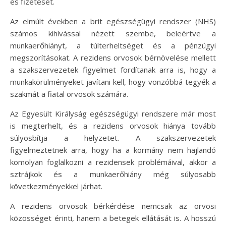
és fizetését.
Az elmúlt években a brit egészségügyi rendszer (NHS)
számos kihívással nézett szembe, beleértve a
munkaerőhiányt, a túlterheltséget és a pénzügyi
megszorításokat. A rezidens orvosok bérnövelése mellett
a szakszervezetek figyelmet fordítanak arra is, hogy a
munkakörülményeket javítani kell, hogy vonzóbbá tegyék a
szakmát a fiatal orvosok számára.
Az Egyesült Királyság egészségügyi rendszere már most
is megterhelt, és a rezidens orvosok hiánya tovább
súlyosbítja a helyzetet. A szakszervezetek
figyelmeztetnek arra, hogy ha a kormány nem hajlandó
komolyan foglalkozni a rezidensek problémáival, akkor a
sztrájkok és a munkaerőhiány még súlyosabb
következményekkel járhat.
A rezidens orvosok bérkérdése nemcsak az orvosi
közösséget érinti, hanem a betegek ellátását is. A hosszú