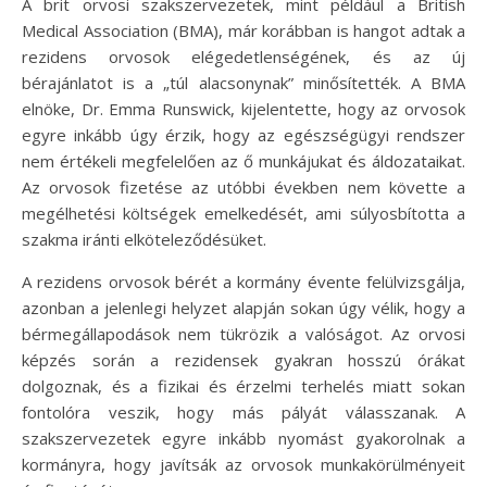
A brit orvosi szakszervezetek, mint például a British
Medical Association (BMA), már korábban is hangot adtak a
rezidens orvosok elégedetlenségének, és az új
bérajánlatot is a „túl alacsonynak” minősítették. A BMA
elnöke, Dr. Emma Runswick, kijelentette, hogy az orvosok
egyre inkább úgy érzik, hogy az egészségügyi rendszer
nem értékeli megfelelően az ő munkájukat és áldozataikat.
Az orvosok fizetése az utóbbi években nem követte a
megélhetési költségek emelkedését, ami súlyosbította a
szakma iránti elköteleződésüket.
A rezidens orvosok bérét a kormány évente felülvizsgálja,
azonban a jelenlegi helyzet alapján sokan úgy vélik, hogy a
bérmegállapodások nem tükrözik a valóságot. Az orvosi
képzés során a rezidensek gyakran hosszú órákat
dolgoznak, és a fizikai és érzelmi terhelés miatt sokan
fontolóra veszik, hogy más pályát válasszanak. A
szakszervezetek egyre inkább nyomást gyakorolnak a
kormányra, hogy javítsák az orvosok munkakörülményeit