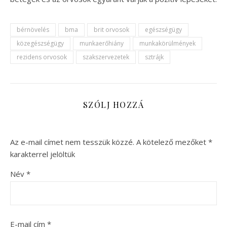
bérnövelés
bma
brit orvosok
egészségügy
közegészségügy
munkaerőhiány
munkakörülmények
rezidens orvosok
szakszervezetek
sztrájk
SZÓLJ HOZZÁ
Az e-mail címet nem tesszük közzé.
A kötelező mezőket
*
karakterrel jelöltük
Név
*
E-mail cím
*