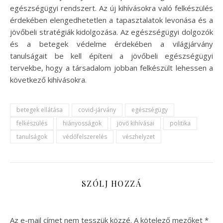
egészségügyi rendszert. Az új kihívásokra való felkészülés
érdekében elengedhetetlen a tapasztalatok levonása és a
jövőbeli stratégiák kidolgozása. Az egészségügyi dolgozók
és a betegek védelme érdekében a világjárvány
tanulságait be kell építeni a jövőbeli egészségügyi
tervekbe, hogy a társadalom jobban felkészült lehessen a
következő kihívásokra.
betegek ellátása
covid-járvány
egészségügy
felkészülés
hiányosságok
jövő kihívásai
politika
tanulságok
védőfelszerelés
vészhelyzet
SZÓLJ HOZZÁ
Az e-mail címet nem tesszük közzé.
A kötelező mezőket
*