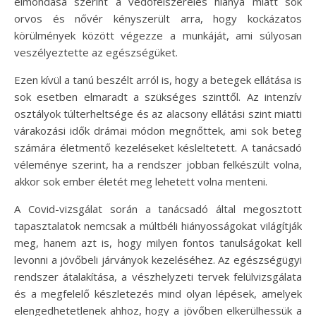
elmondása szerint a védőfelszerelés hiánya miatt sok
orvos és nővér kényszerült arra, hogy kockázatos
körülmények között végezze a munkáját, ami súlyosan
veszélyeztette az egészségüket.
Ezen kívül a tanú beszélt arról is, hogy a betegek ellátása is
sok esetben elmaradt a szükséges szinttől. Az intenzív
osztályok túlterheltsége és az alacsony ellátási szint miatti
várakozási idők drámai módon megnőttek, ami sok beteg
számára életmentő kezeléseket késleltetett. A tanácsadó
véleménye szerint, ha a rendszer jobban felkészült volna,
akkor sok ember életét meg lehetett volna menteni.
A Covid-vizsgálat során a tanácsadó által megosztott
tapasztalatok nemcsak a múltbéli hiányosságokat világítják
meg, hanem azt is, hogy milyen fontos tanulságokat kell
levonni a jövőbeli járványok kezeléséhez. Az egészségügyi
rendszer átalakítása, a vészhelyzeti tervek felülvizsgálata
és a megfelelő készletezés mind olyan lépések, amelyek
elengedhetetlenek ahhoz, hogy a jövőben elkerülhessük a