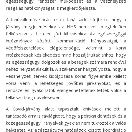
egészségügyi rendszer működését és a vészhelyzeti
reagálás hatékonyságát is megkérdőjelezte.
A tanúvallomás során az ex-tanácsadó kifejtette, hogy a
járvány megjelenésekor az NHS nem volt megfelelően
felkészülve a hirtelen jött kihívásokra. Az egészségügyi
intézmények közötti kommunikáció hiányosságai, a
védőfelszerelések elégtelensége, valamint a korai
intézkedések késlekedése mind hozzájárultak ahhoz, hogy
az egészségügyi dolgozók és a betegek számára rendkívül
nehéz helyzet alakult ki. A szakember hangsúlyozta, hogy a
vészhelyzeti tervek kidolgozása során figyelembe kellett
volna venni a lehetséges jövőbeli járványokat, és a
rendszeres gyakorlatok elengedhetetlenek lettek volna a
felkészültség növelésében.
A Covid-járvány alatt tapasztalt kihívások mellett a
tanácsadó arra is rávilágított, hogy a politikai döntések és a
közegészségügyi irányelvek gyakran nem tükrözték a valós
helyzetet. Az egészségügyi hatóságok közötti koordináció