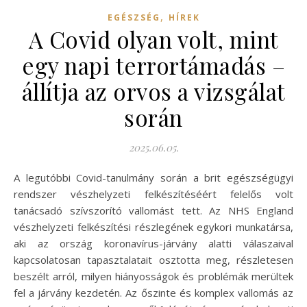
,
EGÉSZSÉG
HÍREK
A Covid olyan volt, mint
egy napi terrortámadás –
állítja az orvos a vizsgálat
során
2025.06.05.
A legutóbbi Covid-tanulmány során a brit egészségügyi
rendszer vészhelyzeti felkészítéséért felelős volt
tanácsadó szívszorító vallomást tett. Az NHS England
vészhelyzeti felkészítési részlegének egykori munkatársa,
aki az ország koronavírus-járvány alatti válaszaival
kapcsolatosan tapasztalatait osztotta meg, részletesen
beszélt arról, milyen hiányosságok és problémák merültek
fel a járvány kezdetén. Az őszinte és komplex vallomás az