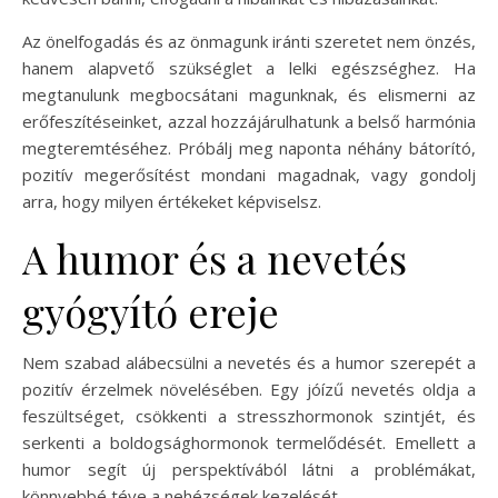
Az önelfogadás és az önmagunk iránti szeretet nem önzés,
hanem alapvető szükséglet a lelki egészséghez. Ha
megtanulunk megbocsátani magunknak, és elismerni az
erőfeszítéseinket, azzal hozzájárulhatunk a belső harmónia
megteremtéséhez. Próbálj meg naponta néhány bátorító,
pozitív megerősítést mondani magadnak, vagy gondolj
arra, hogy milyen értékeket képviselsz.
A humor és a nevetés
gyógyító ereje
Nem szabad alábecsülni a nevetés és a humor szerepét a
pozitív érzelmek növelésében. Egy jóízű nevetés oldja a
feszültséget, csökkenti a stresszhormonok szintjét, és
serkenti a boldogsághormonok termelődését. Emellett a
humor segít új perspektívából látni a problémákat,
könnyebbé téve a nehézségek kezelését.