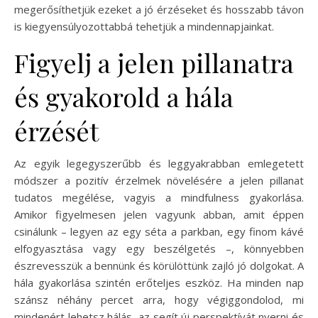
megerősíthetjük ezeket a jó érzéseket és hosszabb távon
is kiegyensúlyozottabbá tehetjük a mindennapjainkat.
Figyelj a jelen pillanatra
és gyakorold a hála
érzését
Az egyik legegyszerűbb és leggyakrabban emlegetett
módszer a pozitív érzelmek növelésére a jelen pillanat
tudatos megélése, vagyis a mindfulness gyakorlása.
Amikor figyelmesen jelen vagyunk abban, amit éppen
csinálunk – legyen az egy séta a parkban, egy finom kávé
elfogyasztása vagy egy beszélgetés –, könnyebben
észrevesszük a bennünk és körülöttünk zajló jó dolgokat. A
hála gyakorlása szintén erőteljes eszköz. Ha minden nap
szánsz néhány percet arra, hogy végiggondolod, mi
mindenért lehetsz hálás, az segít új perspektívát nyerni és