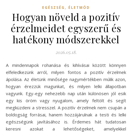
,
EGÉSZSÉG
ÉLETMÓD
Hogyan növeld a pozitív
érzelmeidet egyszerű és
hatékony módszerekkel
2026.05.18.
A mindennapok rohanása és kihívásai között könnyen
elfeledkezünk arról, milyen fontos a pozitív érzelmek
ápolása. Az életünk minősége nagymértékben múlik azon,
hogyan érezzük magunkat, és milyen lelki állapotban
vagyunk. Egy-egy nehezebb nap után különösen jól esik
egy kis öröm vagy nyugalom, amely feltölt és segít
megküzdeni a stresszel. A pozitív érzelmek nem csupán a
boldogság forrásai, hanem hozzájárulnak a testi és lelki
egészségünk javításához is. Érdemes hát tudatosan
keresni azokat a lehetőségeket, amelyekkel