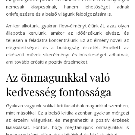
nemcsak kikapcsolnak, hanem lehetőséget adnak
önkifejezésre és a belső világunk feldolgozására is.
Amikor alkotunk, gyakran flow-élményt élünk át, azaz olyan
állapotba kerülünk, amikor az időérzékünk elvész, és
teljesen a feladatra koncentrálunk. Ez az élmény növeli az
elégedettséget és a boldogság érzetét. Emellett az
elkészült művek sikerélményt és büszkeséget adhatnak,
ami tovább erősíti a pozitív érzelmeket.
Az önmagunkkal való
kedvesség fontossága
Gyakran vagyunk sokkal kritikusabbak magunkkal szemben,
mint másokkal. Ez a belső kritika azonban gyakran mérgezi
az érzelmi világunkat, és megnehezíti a pozitív érzések
kialakulását. Fontos, hogy megtanuljunk önmagunkkal is
kedvesen bánni, elfogadni a hibáinkat és hibázásainkat.