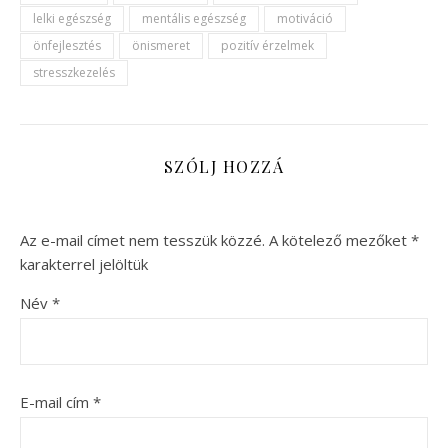
lelki egészség
mentális egészség
motiváció
önfejlesztés
önismeret
pozitív érzelmek
stresszkezelés
SZÓLJ HOZZÁ
Az e-mail címet nem tesszük közzé.
A kötelező mezőket
*
karakterrel jelöltük
Név
*
E-mail cím
*