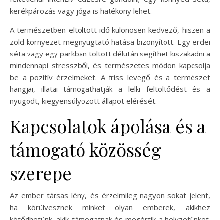
kerékpározás vagy jóga is hatékony lehet.
A természetben eltöltött idő különösen kedvező, hiszen a
zöld környezet megnyugtató hatása bizonyított. Egy erdei
séta vagy egy parkban töltött délután segíthet kiszakadni a
mindennapi stresszből, és természetes módon kapcsolja
be a pozitív érzelmeket. A friss levegő és a természet
hangjai, illatai támogathatják a lelki feltöltődést és a
nyugodt, kiegyensúlyozott állapot elérését.
Kapcsolatok ápolása és a
támogató közösség
szerepe
Az ember társas lény, és érzelmileg nagyon sokat jelent,
ha körülvesznek minket olyan emberek, akikhez
kötődhetünk, akik támogatnak és megértik a helyzetünket.