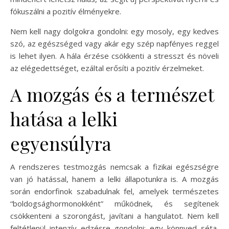
fókuszálni a pozitív élményekre.
Nem kell nagy dolgokra gondolni: egy mosoly, egy kedves
szó, az egészséged vagy akár egy szép napfényes reggel
is lehet ilyen. A hála érzése csökkenti a stresszt és növeli
az elégedettséget, ezáltal erősíti a pozitív érzelmeket.
A mozgás és a természet
hatása a lelki
egyensúlyra
A rendszeres testmozgás nemcsak a fizikai egészségre
van jó hatással, hanem a lelki állapotunkra is. A mozgás
során endorfinok szabadulnak fel, amelyek természetes
“boldogsághormonokként” működnek, és segítenek
csökkenteni a szorongást, javítani a hangulatot. Nem kell
feltétlenül intenzív edzésre gondolni; egy könnyed séta,