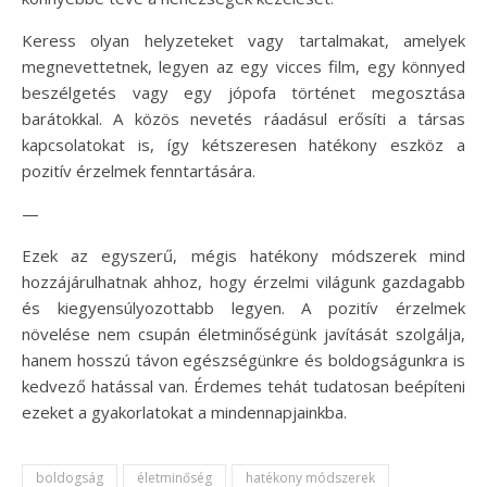
Keress olyan helyzeteket vagy tartalmakat, amelyek
megnevettetnek, legyen az egy vicces film, egy könnyed
beszélgetés vagy egy jópofa történet megosztása
barátokkal. A közös nevetés ráadásul erősíti a társas
kapcsolatokat is, így kétszeresen hatékony eszköz a
pozitív érzelmek fenntartására.
—
Ezek az egyszerű, mégis hatékony módszerek mind
hozzájárulhatnak ahhoz, hogy érzelmi világunk gazdagabb
és kiegyensúlyozottabb legyen. A pozitív érzelmek
növelése nem csupán életminőségünk javítását szolgálja,
hanem hosszú távon egészségünkre és boldogságunkra is
kedvező hatással van. Érdemes tehát tudatosan beépíteni
ezeket a gyakorlatokat a mindennapjainkba.
boldogság
életminőség
hatékony módszerek