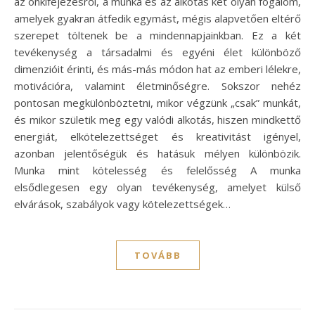
az önkifejezésről, a munka és az alkotás két olyan fogalom,
amelyek gyakran átfedik egymást, mégis alapvetően eltérő
szerepet töltenek be a mindennapjainkban. Ez a két
tevékenység a társadalmi és egyéni élet különböző
dimenzióit érinti, és más-más módon hat az emberi lélekre,
motivációra, valamint életminőségre. Sokszor nehéz
pontosan megkülönböztetni, mikor végzünk „csak” munkát,
és mikor születik meg egy valódi alkotás, hiszen mindkettő
energiát, elkötelezettséget és kreativitást igényel,
azonban jelentőségük és hatásuk mélyen különbözik.
Munka mint kötelesség és felelősség A munka
elsődlegesen egy olyan tevékenység, amelyet külső
elvárások, szabályok vagy kötelezettségek…
TOVÁBB