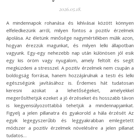
2026.05.18.
A mindennapok rohanása és kihívásai között könnyen
elfeledkezünk arról, milyen fontos a pozitív érzelmek
ápolása. Az életünk minősége nagymértékben múlik azon,
hogyan érezzük magunkat, és milyen lelki állapotban
vagyunk. Egy-egy nehezebb nap után különösen jól esik
egy kis öröm vagy nyugalom, amely feltölt és segít
megküzdeni a stresszel. A pozitív érzelmek nem csupán a
boldogság forrásai, hanem hozzájárulnak a testi és lelki
egészségünk javításához is. Érdemes hát tudatosan
keresni azokat a lehetőségeket, amelyekkel
megerősíthetjük ezeket a jó érzéseket és hosszabb távon
is kiegyensúlyozottabbá tehetjük a mindennapjainkat.
Figyelj a jelen pillanatra és gyakorold a hála érzését Az
egyik legegyszerűbb és leggyakrabban emlegetett
módszer a pozitív érzelmek növelésére a jelen pillanat
tudatos…