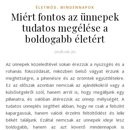
,
ÉLETMÓD
MINDENNAPOK
Miért fontos az ünnepek
tudatos megélése a
boldogabb életért
2026.06.20.
Az ünnepek közeledtével sokan érezzük a nyüzsgés és a
rohanás fokozódását, miközben belső vágyat érzünk a
meghittségre, a pihenésre és az örömteli együttlétekre.
Ez az időszak azonban nemcsak az ajándékokról vagy a
külsőségekről szól, hanem arról is, hogy megálljunk egy
pillanatra, és valóban átérezzük az ünnep mélységét. A
tudatos ünneplés segíthet abban, hogy ne csak a felszínt
kapargassuk, hanem valódi érzelmi feltöltődést és lelki
békét találjunk. Ezáltal nemcsak az ünnepek ideje lesz
boldogabb, hanem az azt követő mindennapok is