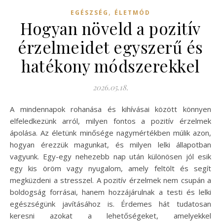
,
EGÉSZSÉG
ÉLETMÓD
Hogyan növeld a pozitív
érzelmeidet egyszerű és
hatékony módszerekkel
2026.05.18.
A mindennapok rohanása és kihívásai között könnyen
elfeledkezünk arról, milyen fontos a pozitív érzelmek
ápolása. Az életünk minősége nagymértékben múlik azon,
hogyan érezzük magunkat, és milyen lelki állapotban
vagyunk. Egy-egy nehezebb nap után különösen jól esik
egy kis öröm vagy nyugalom, amely feltölt és segít
megküzdeni a stresszel. A pozitív érzelmek nem csupán a
boldogság forrásai, hanem hozzájárulnak a testi és lelki
egészségünk javításához is. Érdemes hát tudatosan
keresni azokat a lehetőségeket, amelyekkel