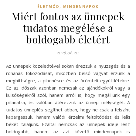
,
ÉLETMÓD
MINDENNAPOK
Miért fontos az ünnepek
tudatos megélése a
boldogabb életért
2026.06.20.
Az ünnepek közeledtével sokan érezzük a nyüzsgés és a
rohanás fokozódását, miközben belső vágyat érzünk a
meghittségre, a pihenésre és az örömteli együttlétekre.
Ez az időszak azonban nemcsak az ajándékokról vagy a
külsőségekről szól, hanem arról is, hogy megálljunk egy
pillanatra, és valóban átérezzük az ünnep mélységét. A
tudatos ünneplés segíthet abban, hogy ne csak a felszínt
kapargassuk, hanem valódi érzelmi feltöltődést és lelki
békét találjunk. Ezáltal nemcsak az ünnepek ideje lesz
boldogabb, hanem az azt követő mindennapok is