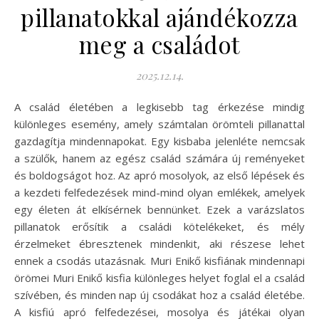
pillanatokkal ajándékozza
meg a családot
2025.12.14.
A család életében a legkisebb tag érkezése mindig
különleges esemény, amely számtalan örömteli pillanattal
gazdagítja mindennapokat. Egy kisbaba jelenléte nemcsak
a szülők, hanem az egész család számára új reményeket
és boldogságot hoz. Az apró mosolyok, az első lépések és
a kezdeti felfedezések mind-mind olyan emlékek, amelyek
egy életen át elkísérnek bennünket. Ezek a varázslatos
pillanatok erősítik a családi kötelékeket, és mély
érzelmeket ébresztenek mindenkit, aki részese lehet
ennek a csodás utazásnak. Muri Enikő kisfiának mindennapi
örömei Muri Enikő kisfia különleges helyet foglal el a család
szívében, és minden nap új csodákat hoz a család életébe.
A kisfiú apró felfedezései, mosolya és játékai olyan