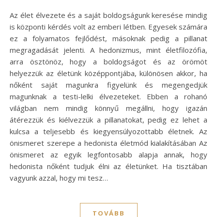
Az élet élvezete és a saját boldogságunk keresése mindig
is központi kérdés volt az emberi létben. Egyesek számára
ez a folyamatos fejlődést, másoknak pedig a pillanat
megragadását jelenti. A hedonizmus, mint életfilozófia,
arra ösztönöz, hogy a boldogságot és az örömöt
helyezzük az életünk középpontjába, különösen akkor, ha
nőként saját magunkra figyelünk és megengedjük
magunknak a testi-lelki élvezeteket. Ebben a rohanó
világban nem mindig könnyű megállni, hogy igazán
átérezzük és kiélvezzük a pillanatokat, pedig ez lehet a
kulcsa a teljesebb és kiegyensúlyozottabb életnek. Az
önismeret szerepe a hedonista életmód kialakításában Az
önismeret az egyik legfontosabb alapja annak, hogy
hedonista nőként tudjuk élni az életünket. Ha tisztában
vagyunk azzal, hogy mi tesz…
TOVÁBB