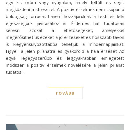
egy kis öröm vagy nyugalom, amely feltölt és segít
megküzdeni a stresszel. A pozitív érzelmek nem csupán a
boldogság forrásai, hanem hozzájárulnak a testi és lelki
egészségünk javításához is. Érdemes hát tudatosan
keresni azokat a lehetőségeket, amelyekkel
megerősíthetjük ezeket a jó érzéseket és hosszabb távon
is kiegyensúlyozottabbá tehetjük a mindennapjainkat.
Figyelj a jelen pillanatra és gyakorold a hála érzését Az
egyik legegyszerűbb és leggyakrabban emlegetett
módszer a pozitív érzelmek növelésére a jelen pillanat
tudatos…
TOVÁBB