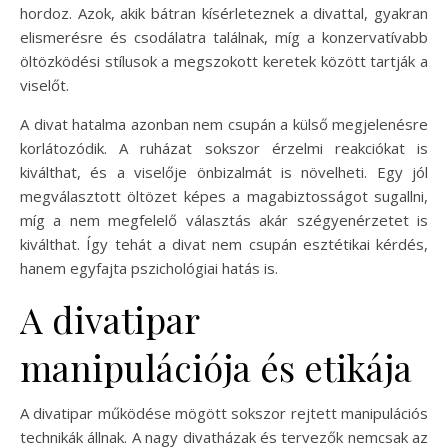
hordoz. Azok, akik bátran kísérleteznek a divattal, gyakran
elismerésre és csodálatra találnak, míg a konzervatívabb
öltözködési stílusok a megszokott keretek között tartják a
viselőt.
A divat hatalma azonban nem csupán a külső megjelenésre
korlátozódik. A ruházat sokszor érzelmi reakciókat is
kiválthat, és a viselője önbizalmát is növelheti. Egy jól
megválasztott öltözet képes a magabiztosságot sugallni,
míg a nem megfelelő választás akár szégyenérzetet is
kiválthat. Így tehát a divat nem csupán esztétikai kérdés,
hanem egyfajta pszichológiai hatás is.
A divatipar
manipulációja és etikája
A divatipar működése mögött sokszor rejtett manipulációs
technikák állnak. A nagy divatházak és tervezők nemcsak az