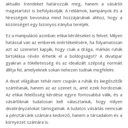
aktuális trendeket határozzák meg, hanem a vásárlói
magatartást is befolyásolják. A reklámok, kampányok és a
hírességek bevonása mind hozzájárulnak ahhoz, hogy a
közönséget egy bizonyos irányba tereljék.
Ez a manipuláció azonban etikai kérdéseket is felvet. Milyen
hatással van az emberek önértékelésére, ha folyamatosan
azt az üzenetet kapják, hogy csak a drága, márkás ruhák
birtoklása révén érhetik el a boldogságot? A divatipar
gyakran a tökéletesség és az idealizált szépség normáit
állítja fel, amelyeknek sokan nehezen tudnak megfelelni.
A divat világában tehát nem csupán a ruhák és kiegészítők
számítanak, hanem az az üzenet is, amit ezek hordoznak.
Az etikai felelősség kérdése egyre fontosabbá válik, és a
vásárlóknak tudatosan kell választaniuk, hogy milyen
divatirányzatokat támogatnak. A tudatos vásárlás nemcsak
a pénztárcánk számára kedvező, hanem a társadalom és a
környezet számára is.