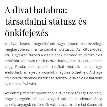
A divat hatalma:
társadalmi státusz és
önkifejezés
A divat képes megerősíteni vagy éppen ellenkezőleg,
megkérdőjelezni a társadalmi státuszt. Az öltözködési
stílus gyakran tükrözi a viselőjének életmódját, értékeit és
ambícióit. Az olyan ikonikus divatházak, mint a Gucci, Chanel
vagy Prada, nem csupán ruhákat kínálnak, hanem egy
életstílust, amelyet a vásárlók magukra ölthetnek. A drága
és exkluzív darabok birtoklása sokszor a siker és a hatalom
szimbólumává válik.
Az önkifejezés szempontjából a divat lehetőséget ad arra,
hogy az egyén kifejezze egyedi stílusát és identitását. A
színek, anyagok és formák választása mind-mind üzenetet