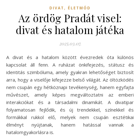
,
DIVAT
ÉLETMÓD
Az ördög Pradát visel:
divat és hatalom játéka
2025.03.07.
A divat és a hatalom között évezredek óta különös
kapcsolat áll fenn. A ruházat önkifejezés, státusz és
identitás szimbóluma, amely gyakran lehetőséget biztosít
arra, hogy a viselője kifejezze belső világát. Az öltözködés
nem csupán egy hétköznapi tevékenység, hanem egyfajta
művészet, amely képes megváltoztatni az emberi
interakciókat és a társadalmi dinamikát. A divatipar
folyamatosan fejlődik, és új trendekkel, színekkel és
formákkal rukkol elő, melyek nem csupán esztétikai
élményt nyújtanak, hanem hatással vannak a
hatalomgyakorlásra is.