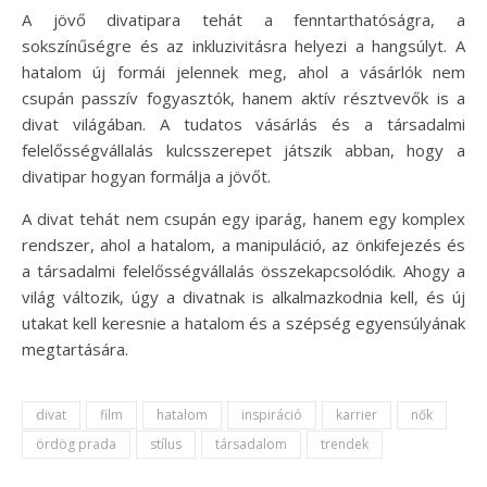
A jövő divatipara tehát a fenntarthatóságra, a
sokszínűségre és az inkluzivitásra helyezi a hangsúlyt. A
hatalom új formái jelennek meg, ahol a vásárlók nem
csupán passzív fogyasztók, hanem aktív résztvevők is a
divat világában. A tudatos vásárlás és a társadalmi
felelősségvállalás kulcsszerepet játszik abban, hogy a
divatipar hogyan formálja a jövőt.
A divat tehát nem csupán egy iparág, hanem egy komplex
rendszer, ahol a hatalom, a manipuláció, az önkifejezés és
a társadalmi felelősségvállalás összekapcsolódik. Ahogy a
világ változik, úgy a divatnak is alkalmazkodnia kell, és új
utakat kell keresnie a hatalom és a szépség egyensúlyának
megtartására.
divat
film
hatalom
inspiráció
karrier
nők
ördög prada
stílus
társadalom
trendek