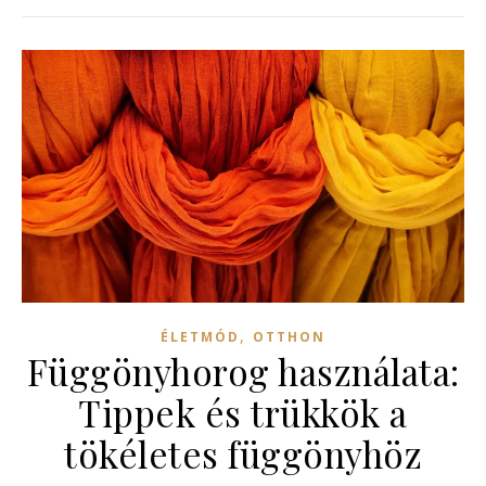
,
ÉLETMÓD
OTTHON
Függönyhorog használata:
Tippek és trükkök a
tökéletes függönyhöz