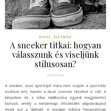
,
DIVAT
ÉLETMÓD
A sneeker titkai: hogyan
válasszunk és viseljünk
stílusosan?
2025.03.14.
A sneaker, azaz sportcipő mára nem csupán a sportolás
eszköze lett, hanem a divat szerves részévé is vált. A
kényelem és a stílus találkozása egyedi megjelenést
biztosít, amely a mindennapi öltözködés alapdarabjává
emeli ezt a lábbelit. A sneaker kultúra folyamatosan