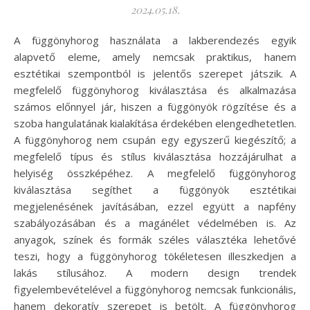
2024.05.18.
A függönyhorog használata a lakberendezés egyik
alapvető eleme, amely nemcsak praktikus, hanem
esztétikai szempontból is jelentős szerepet játszik. A
megfelelő függönyhorog kiválasztása és alkalmazása
számos előnnyel jár, hiszen a függönyök rögzítése és a
szoba hangulatának kialakítása érdekében elengedhetetlen.
A függönyhorog nem csupán egy egyszerű kiegészítő; a
megfelelő típus és stílus kiválasztása hozzájárulhat a
helyiség összképéhez. A megfelelő függönyhorog
kiválasztása segíthet a függönyök esztétikai
megjelenésének javításában, ezzel együtt a napfény
szabályozásában és a magánélet védelmében is. Az
anyagok, színek és formák széles választéka lehetővé
teszi, hogy a függönyhorog tökéletesen illeszkedjen a
lakás stílusához. A modern design trendek
figyelembevételével a függönyhorog nemcsak funkcionális,
hanem dekoratív szerepet is betölt. A függönyhorog