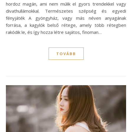
hordoz magán, ami nem múlik el gyors trendekkel vagy
divathullámokkal. Természetes szépség és egyedi
fényjáték A gyöngyház, vagy más néven anyagának
forrása, a kagylók belső rétege, amely több rétegben
rakódik le, és így hozza létre sajátos, finoman…
TOVÁBB