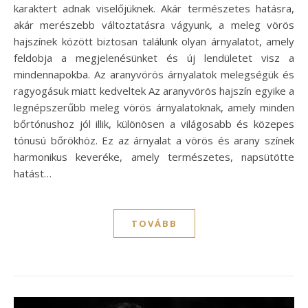
karaktert adnak viselőjüknek. Akár természetes hatásra,
akár merészebb változtatásra vágyunk, a meleg vörös
hajszínek között biztosan találunk olyan árnyalatot, amely
feldobja a megjelenésünket és új lendületet visz a
mindennapokba. Az aranyvörös árnyalatok melegségük és
ragyogásuk miatt kedveltek Az aranyvörös hajszín egyike a
legnépszerűbb meleg vörös árnyalatoknak, amely minden
bőrtónushoz jól illik, különösen a világosabb és közepes
tónusú bőrökhöz. Ez az árnyalat a vörös és arany színek
harmonikus keveréke, amely természetes, napsütötte
hatást…
TOVÁBB