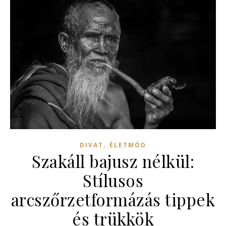
,
DIVAT
ÉLETMÓD
Szakáll bajusz nélkül:
Stílusos
arcszőrzetformázás tippek
és trükkök