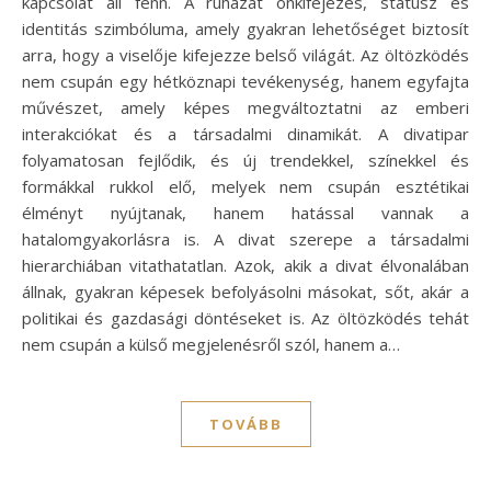
kapcsolat áll fenn. A ruházat önkifejezés, státusz és
identitás szimbóluma, amely gyakran lehetőséget biztosít
arra, hogy a viselője kifejezze belső világát. Az öltözködés
nem csupán egy hétköznapi tevékenység, hanem egyfajta
művészet, amely képes megváltoztatni az emberi
interakciókat és a társadalmi dinamikát. A divatipar
folyamatosan fejlődik, és új trendekkel, színekkel és
formákkal rukkol elő, melyek nem csupán esztétikai
élményt nyújtanak, hanem hatással vannak a
hatalomgyakorlásra is. A divat szerepe a társadalmi
hierarchiában vitathatatlan. Azok, akik a divat élvonalában
állnak, gyakran képesek befolyásolni másokat, sőt, akár a
politikai és gazdasági döntéseket is. Az öltözködés tehát
nem csupán a külső megjelenésről szól, hanem a…
TOVÁBB