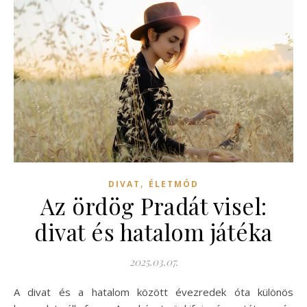
,
DIVAT
ÉLETMÓD
Az ördög Pradát visel:
divat és hatalom játéka
2025.03.07.
A divat és a hatalom között évezredek óta különös