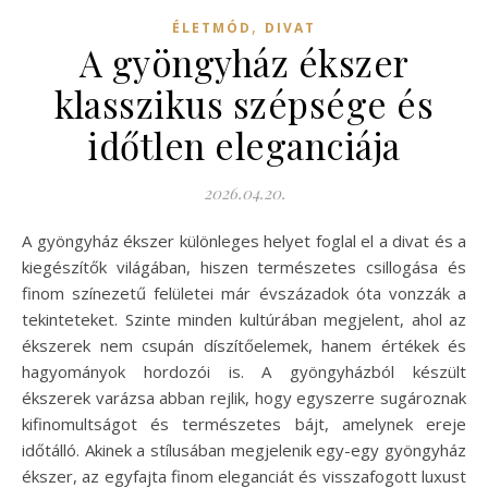
,
ÉLETMÓD
DIVAT
A gyöngyház ékszer
klasszikus szépsége és
időtlen eleganciája
2026.04.20.
A gyöngyház ékszer különleges helyet foglal el a divat és a
kiegészítők világában, hiszen természetes csillogása és
finom színezetű felületei már évszázadok óta vonzzák a
tekinteteket. Szinte minden kultúrában megjelent, ahol az
ékszerek nem csupán díszítőelemek, hanem értékek és
hagyományok hordozói is. A gyöngyházból készült
ékszerek varázsa abban rejlik, hogy egyszerre sugároznak
kifinomultságot és természetes bájt, amelynek ereje
időtálló. Akinek a stílusában megjelenik egy-egy gyöngyház
ékszer, az egyfajta finom eleganciát és visszafogott luxust