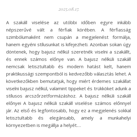
2025.08.17.
A szakáll viselése az utóbbi időben egyre inkább
népszerűvé vált a férfiak körében. A férfiasság
szimbólumaként nem csupán a megjelenést formálja,
hanem egyéni stílusunkat is kifejezheti. Azonban sokan úgy
döntenek, hogy bajusz nélkül szeretnék viselni a szakállt,
és ennek számos előnye van. A bajusz nélküli szakáll
nemcsak letisztultabb és modern hatást kelt, hanem
praktikussági szempontból is kedvezőbb választás lehet. A
következőkben bemutatjuk, hogy miért érdemes szakállat
viselni bajusz nélkül, valamint tippeket és trükköket adunk a
stílusos arcszőrzetformázáshoz. A bajusz nélküli szakáll
előnyei A bajusz nélküli szakáll viselése számos előnnyel
jár. Az első és legfontosabb, hogy ez a megjelenés sokkal
letisztultabb és elegánsabb, amely a munkahelyi
környezetben is megállja a helyét.…