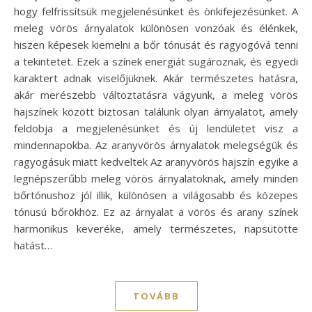
hogy felfrissítsük megjelenésünket és önkifejezésünket. A
meleg vörös árnyalatok különösen vonzóak és élénkek,
hiszen képesek kiemelni a bőr tónusát és ragyogóvá tenni
a tekintetet. Ezek a színek energiát sugároznak, és egyedi
karaktert adnak viselőjüknek. Akár természetes hatásra,
akár merészebb változtatásra vágyunk, a meleg vörös
hajszínek között biztosan találunk olyan árnyalatot, amely
feldobja a megjelenésünket és új lendületet visz a
mindennapokba. Az aranyvörös árnyalatok melegségük és
ragyogásuk miatt kedveltek Az aranyvörös hajszín egyike a
legnépszerűbb meleg vörös árnyalatoknak, amely minden
bőrtónushoz jól illik, különösen a világosabb és közepes
tónusú bőrökhöz. Ez az árnyalat a vörös és arany színek
harmonikus keveréke, amely természetes, napsütötte
hatást…
TOVÁBB