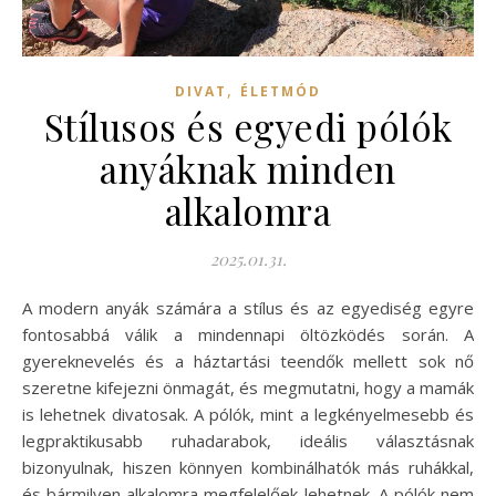
,
DIVAT
ÉLETMÓD
Stílusos és egyedi pólók
anyáknak minden
alkalomra
2025.01.31.
A modern anyák számára a stílus és az egyediség egyre
fontosabbá válik a mindennapi öltözködés során. A
gyereknevelés és a háztartási teendők mellett sok nő
szeretne kifejezni önmagát, és megmutatni, hogy a mamák
is lehetnek divatosak. A pólók, mint a legkényelmesebb és
legpraktikusabb ruhadarabok, ideális választásnak
bizonyulnak, hiszen könnyen kombinálhatók más ruhákkal,
és bármilyen alkalomra megfelelőek lehetnek. A pólók nem