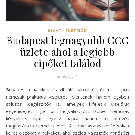
,
DIVAT
ÉLETMÓD
Budapest legnagyobb CCC
üzlete ahol a legjobb
cipőket találod
2026.01.26.
Budapest dinamikus és vibráló városi életében a cipők
nemcsak praktikus viseletet jelentenek, hanem egyben
stílusos kiegészítők is, amelyek kifejezik viselőjük
egyéniségét. Egy jól megválasztott lábbeli nemcsak
kényelmet nyújt egész napra, hanem az öltözék
meghatározó eleme is lehet. A cipőválasztás során sokan
keresik azokat a helyeket, ahol széles választék, minőségi