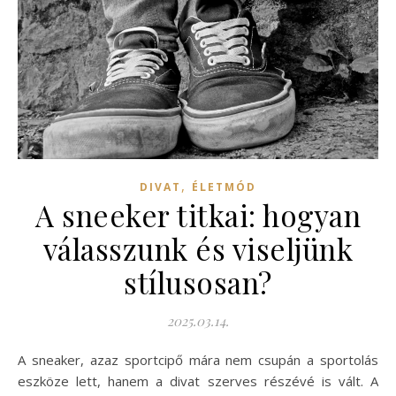
,
DIVAT
ÉLETMÓD
A sneeker titkai: hogyan
válasszunk és viseljünk
stílusosan?
2025.03.14.
A sneaker, azaz sportcipő mára nem csupán a sportolás
eszköze lett, hanem a divat szerves részévé is vált. A