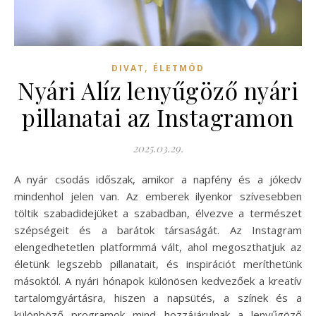
,
DIVAT
ÉLETMÓD
Nyári Alíz lenyűgöző nyári
pillanatai az Instagramon
2025.03.29.
A nyár csodás időszak, amikor a napfény és a jókedv
mindenhol jelen van. Az emberek ilyenkor szívesebben
töltik szabadidejüket a szabadban, élvezve a természet
szépségeit és a barátok társaságát. Az Instagram
elengedhetetlen platformmá vált, ahol megoszthatjuk az
életünk legszebb pillanatait, és inspirációt meríthetünk
másoktól. A nyári hónapok különösen kedvezőek a kreatív
tartalomgyártásra, hiszen a napsütés, a színek és a
különböző programok mind hozzájárulnak a lenyűgöző