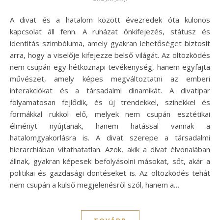
A divat és a hatalom között évezredek óta különös
kapcsolat áll fenn. A ruházat önkifejezés, státusz és
identitás szimbóluma, amely gyakran lehetőséget biztosít
arra, hogy a viselője kifejezze belső világát. Az öltözködés
nem csupán egy hétköznapi tevékenység, hanem egyfajta
művészet, amely képes megváltoztatni az emberi
interakciókat és a társadalmi dinamikát. A divatipar
folyamatosan fejlődik, és új trendekkel, színekkel és
formákkal rukkol elő, melyek nem csupán esztétikai
élményt nyújtanak, hanem hatással vannak a
hatalomgyakorlásra is. A divat szerepe a társadalmi
hierarchiában vitathatatlan. Azok, akik a divat élvonalában
állnak, gyakran képesek befolyásolni másokat, sőt, akár a
politikai és gazdasági döntéseket is. Az öltözködés tehát
nem csupán a külső megjelenésről szól, hanem a…