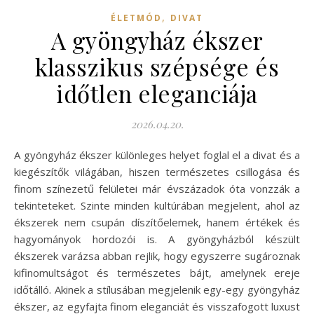
,
ÉLETMÓD
DIVAT
A gyöngyház ékszer
klasszikus szépsége és
időtlen eleganciája
2026.04.20.
A gyöngyház ékszer különleges helyet foglal el a divat és a
kiegészítők világában, hiszen természetes csillogása és
finom színezetű felületei már évszázadok óta vonzzák a
tekinteteket. Szinte minden kultúrában megjelent, ahol az
ékszerek nem csupán díszítőelemek, hanem értékek és
hagyományok hordozói is. A gyöngyházból készült
ékszerek varázsa abban rejlik, hogy egyszerre sugároznak
kifinomultságot és természetes bájt, amelynek ereje
időtálló. Akinek a stílusában megjelenik egy-egy gyöngyház
ékszer, az egyfajta finom eleganciát és visszafogott luxust