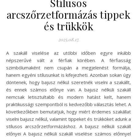
Stílusos
arcszőrzetformázás tippek
és trükkök
2025.08.17.
A szakáll viselése az utóbbi időben egyre inkább
népszerűvé vált a férfiak körében. A férfiasság
szimbólumaként nem csupán a megjelenést formálja,
hanem egyéni stílusunkat is kifejezheti. Azonban sokan úgy
döntenek, hogy bajusz nélkül szeretnék viselni a szakállt,
és ennek számos előnye van. A bajusz nélküli szakáll
nemcsak letisztultabb és modern hatást kelt, hanem
praktikussági szempontból is kedvezőbb választás lehet. A
következőkben bemutatjuk, hogy miért érdemes szakállat
viselni bajusz nélkül, valamint tippeket és trükköket adunk a
stílusos arcszőrzetformázáshoz. A bajusz nélküli szakáll
előnyei A bajusz nélküli szakáll viselése számos előnnyel