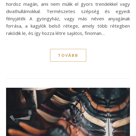
hordoz magán, ami nem múlik el gyors trendekkel vagy
divathullámokkal. Természetes szépség és egyedi
fényjáték A gyöngyház, vagy más néven anyagának
forrása, a kagylók belső rétege, amely több rétegben
rakódik le, és így hozza létre sajátos, finoman…
TOVÁBB