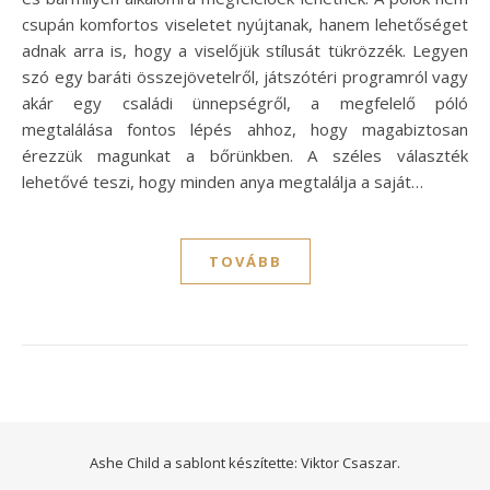
csupán komfortos viseletet nyújtanak, hanem lehetőséget
adnak arra is, hogy a viselőjük stílusát tükrözzék. Legyen
szó egy baráti összejövetelről, játszótéri programról vagy
akár egy családi ünnepségről, a megfelelő póló
megtalálása fontos lépés ahhoz, hogy magabiztosan
érezzük magunkat a bőrünkben. A széles választék
lehetővé teszi, hogy minden anya megtalálja a saját…
TOVÁBB
Ashe Child a sablont készítette:
Viktor Csaszar.