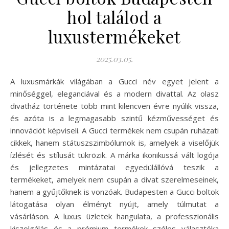
hol találod a
luxustermékeket
2025.03.05.
A luxusmárkák világában a Gucci név egyet jelent a
minőséggel, eleganciával és a modern divattal. Az olasz
divatház története több mint kilencven évre nyúlik vissza,
és azóta is a legmagasabb szintű kézművességet és
innovációt képviseli. A Gucci termékek nem csupán ruházati
cikkek, hanem státuszszimbólumok is, amelyek a viselőjük
ízlését és stílusát tükrözik. A márka ikonikussá vált logója
és jellegzetes mintázatai egyedülállóvá teszik a
termékeket, amelyek nem csupán a divat szerelmeseinek,
hanem a gyűjtőknek is vonzóak. Budapesten a Gucci boltok
látogatása olyan élményt nyújt, amely túlmutat a
vásárláson. A luxus üzletek hangulata, a professzionális
kiszolgálás és a prémium termékek széles választéka