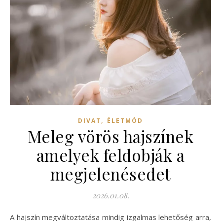
,
DIVAT
ÉLETMÓD
Meleg vörös hajszínek
amelyek feldobják a
megjelenésedet
2026.01.08.
A hajszín megváltoztatása mindig izgalmas lehetőség arra,