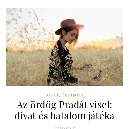
,
DIVAT
ÉLETMÓD
Az ördög Pradát visel:
divat és hatalom játéka
2025.03.07.