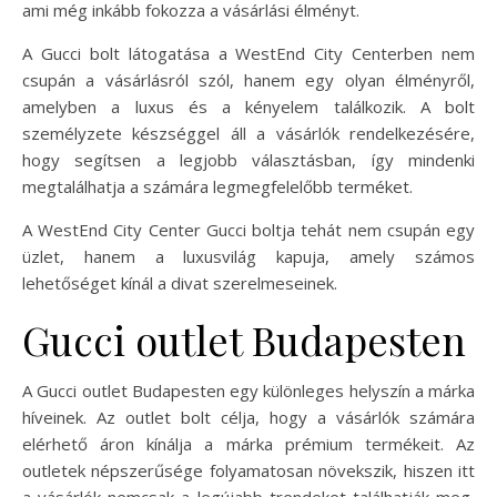
ami még inkább fokozza a vásárlási élményt.
A Gucci bolt látogatása a WestEnd City Centerben nem
csupán a vásárlásról szól, hanem egy olyan élményről,
amelyben a luxus és a kényelem találkozik. A bolt
személyzete készséggel áll a vásárlók rendelkezésére,
hogy segítsen a legjobb választásban, így mindenki
megtalálhatja a számára legmegfelelőbb terméket.
A WestEnd City Center Gucci boltja tehát nem csupán egy
üzlet, hanem a luxusvilág kapuja, amely számos
lehetőséget kínál a divat szerelmeseinek.
Gucci outlet Budapesten
A Gucci outlet Budapesten egy különleges helyszín a márka
híveinek. Az outlet bolt célja, hogy a vásárlók számára
elérhető áron kínálja a márka prémium termékeit. Az
outletek népszerűsége folyamatosan növekszik, hiszen itt
a vásárlók nemcsak a legújabb trendeket találhatják meg,