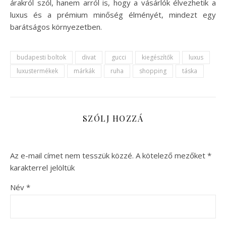
árakról szól, hanem arról is, hogy a vásárlók élvezhetik a
luxus és a prémium minőség élményét, mindezt egy
barátságos környezetben.
budapesti boltok
divat
gucci
kiegészítők
luxus
luxustermékek
márkák
ruha
shopping
táska
SZÓLJ HOZZÁ
Az e-mail címet nem tesszük közzé.
A kötelező mezőket
*
karakterrel jelöltük
Név
*