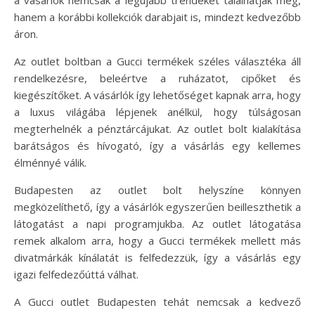
hanem a korábbi kollekciók darabjait is, mindezt kedvezőbb
áron.
Az outlet boltban a Gucci termékek széles választéka áll
rendelkezésre, beleértve a ruházatot, cipőket és
kiegészítőket. A vásárlók így lehetőséget kapnak arra, hogy
a luxus világába lépjenek anélkül, hogy túlságosan
megterhelnék a pénztárcájukat. Az outlet bolt kialakítása
barátságos és hívogató, így a vásárlás egy kellemes
élménnyé válik.
Budapesten az outlet bolt helyszíne könnyen
megközelíthető, így a vásárlók egyszerűen beilleszthetik a
látogatást a napi programjukba. Az outlet látogatása
remek alkalom arra, hogy a Gucci termékek mellett más
divatmárkák kínálatát is felfedezzük, így a vásárlás egy
igazi felfedezőúttá válhat.
A Gucci outlet Budapesten tehát nemcsak a kedvező