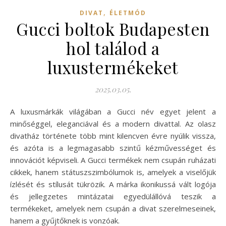
,
DIVAT
ÉLETMÓD
Gucci boltok Budapesten
hol találod a
luxustermékeket
2025.03.05.
A luxusmárkák világában a Gucci név egyet jelent a
minőséggel, eleganciával és a modern divattal. Az olasz
divatház története több mint kilencven évre nyúlik vissza,
és azóta is a legmagasabb szintű kézművességet és
innovációt képviseli. A Gucci termékek nem csupán ruházati
cikkek, hanem státuszszimbólumok is, amelyek a viselőjük
ízlését és stílusát tükrözik. A márka ikonikussá vált logója
és jellegzetes mintázatai egyedülállóvá teszik a
termékeket, amelyek nem csupán a divat szerelmeseinek,
hanem a gyűjtőknek is vonzóak.