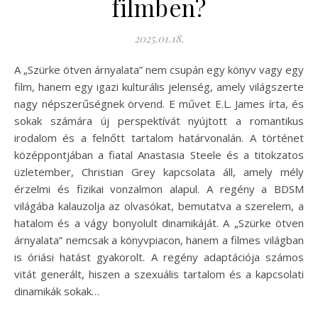
filmben?
2025.01.18.
A „Szürke ötven árnyalata” nem csupán egy könyv vagy egy
film, hanem egy igazi kulturális jelenség, amely világszerte
nagy népszerűségnek örvend. E művet E.L. James írta, és
sokak számára új perspektívát nyújtott a romantikus
irodalom és a felnőtt tartalom határvonalán. A történet
középpontjában a fiatal Anastasia Steele és a titokzatos
üzletember, Christian Grey kapcsolata áll, amely mély
érzelmi és fizikai vonzalmon alapul. A regény a BDSM
világába kalauzolja az olvasókat, bemutatva a szerelem, a
hatalom és a vágy bonyolult dinamikáját. A „Szürke ötven
árnyalata” nemcsak a könyvpiacon, hanem a filmes világban
is óriási hatást gyakorolt. A regény adaptációja számos
vitát generált, hiszen a szexuális tartalom és a kapcsolati
dinamikák sokak…