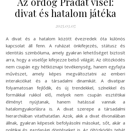
Az ördög Pradát visel:
divat és hatalom játéka
2025.03.07.
A divat és a hatalom között évezredek óta különös
kapcsolat áll fenn. A ruházat önkifejezés, státusz és
identitás szimbóluma, amely gyakran lehetőséget biztosít
arra, hogy a viselője kifejezze belső világát. Az öltözködés
nem csupán egy hétköznapi tevékenység, hanem egyfajta
művészet, amely képes megváltoztatni az emberi
interakciókat és a társadalmi dinamikát. A divatipar
folyamatosan fejlődik, és új trendekkel, színekkel és
formákkal rukkol elő, melyek nem csupán esztétikai
élményt nyújtanak, hanem hatással vannak a
hatalomgyakorlásra is. A divat szerepe a társadalmi
hierarchiában vitathatatlan. Azok, akik a divat élvonalában
állnak, gyakran képesek befolyásolni másokat, sőt, akár a
politikai és gazdasági döntéseket is. Az öltözködés tehát