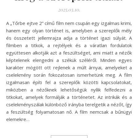
2025.03.10.
A „Tőrbe ejtve 2” című film nem csupán egy izgalmas krimi,
hanem egy olyan történet is, amelyben a szereplők mély
és összetett jellemrajza adja a történet igazi súlyát. A
filmben a titkok, a rejtélyek és a váratlan fordulatok
együttesen alkotják azt a feszültséget, ami miatt a nézők
képtelenek elengedni a székük széléről. Minden egyes
karakter mögött ott rejlenek a múlt árnyai, amelyeket a
cselekmény során fokozatosan ismerhetünk meg. A film
izgalmasan építi fel a szereplők közötti kapcsolatokat,
miközben a nézőknek lehetőségük nyílik felfedezni a
titkokat, amelyek formálják a történetet. Az intrikák és a
cselekményszálak különböző irányba terelgetik a nézőt, így
a feszültség folyamatosan nő. A film nemcsak a bűnügyi
elemekre…