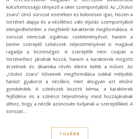
kulcsfontosságú tényező a siker szempontjából. Az „Útolsó
zsaru” című sorozat esetében ez különösen igaz, hiszen a
történet alapja és a nézőkhez való eljutás szempontjából
elengedhetetlen a megfelelő karakterek megformálása. A
sorozat nemcsak izgalmas cselekményével, hanem a
benne szereplő színészek teljesítményével is magával
ragadja a közönséget. A szereplők nem csupán a
történethez járulnak hozzá, hanem a karakterek mögötti
érzelmek és dinamika révén életre keltik a művet. Az
„Utolsó zsaru” hőseinek megformálása sokkal mélyebb
hatást gyakorol a nézőkre, mint ahogyan azt elsőre
gondolnánk. A színészek közötti kémia, a karakterek
fejlődése és a színészi teljesítmény mind hozzájárulnak
ahhoz, hogy a nézők azonosulni tudjanak a szereplőkkel. A
sorozat…
TOVÁBB