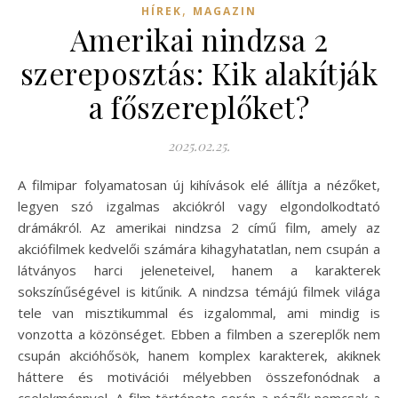
,
HÍREK
MAGAZIN
Amerikai nindzsa 2
szereposztás: Kik alakítják
a főszereplőket?
2025.02.25.
A filmipar folyamatosan új kihívások elé állítja a nézőket,
legyen szó izgalmas akciókról vagy elgondolkodtató
drámákról. Az amerikai nindzsa 2 című film, amely az
akciófilmek kedvelői számára kihagyhatatlan, nem csupán a
látványos harci jeleneteivel, hanem a karakterek
sokszínűségével is kitűnik. A nindzsa témájú filmek világa
tele van misztikummal és izgalommal, ami mindig is
vonzotta a közönséget. Ebben a filmben a szereplők nem
csupán akcióhősök, hanem komplex karakterek, akiknek
háttere és motivációi mélyebben összefonódnak a