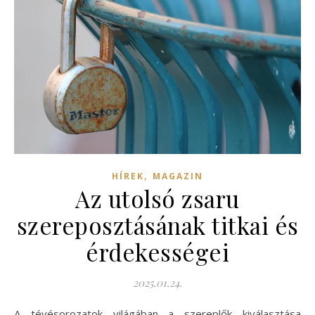
,
HÍREK
MAGAZIN
Az utolsó zsaru
szereposztásának titkai és
érdekességei
2025.01.24.
A tévésorozatok világában a szereplők kiválasztása