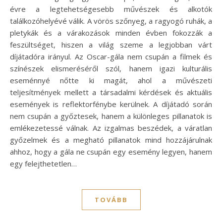
évre a legtehetségesebb művészek és alkotók
találkozóhelyévé válik. A vörös szőnyeg, a ragyogó ruhák, a
pletykák és a várakozások minden évben fokozzák a
feszültséget, hiszen a világ szeme a legjobban várt
díjátadóra irányul. Az Oscar-gála nem csupán a filmek és
színészek elismeréséről szól, hanem igazi kulturális
eseménnyé nőtte ki magát, ahol a művészeti
teljesítmények mellett a társadalmi kérdések és aktuális
események is reflektorfénybe kerülnek. A díjátadó során
nem csupán a győztesek, hanem a különleges pillanatok is
emlékezetessé válnak. Az izgalmas beszédek, a váratlan
győzelmek és a megható pillanatok mind hozzájárulnak
ahhoz, hogy a gála ne csupán egy esemény legyen, hanem
egy felejthetetlen…
TOVÁBB