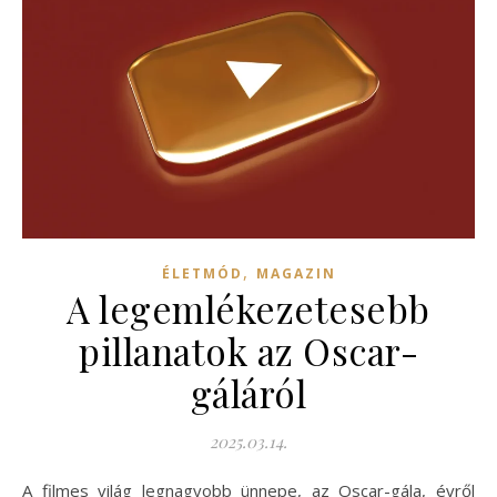
,
ÉLETMÓD
MAGAZIN
A legemlékezetesebb
pillanatok az Oscar-
gáláról
2025.03.14.
A filmes világ legnagyobb ünnepe, az Oscar-gála, évről