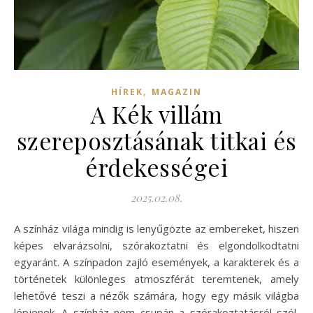
,
HÍREK
MAGAZIN
A Kék villám
szereposztásának titkai és
érdekességei
2025.02.08.
A színház világa mindig is lenyűgözte az embereket, hiszen
képes elvarázsolni, szórakoztatni és elgondolkodtatni
egyaránt. A színpadon zajló események, a karakterek és a
történetek különleges atmoszférát teremtenek, amely
lehetővé teszi a nézők számára, hogy egy másik világba
lépjenek. A színház nem csupán a szórakoztatásról szól,