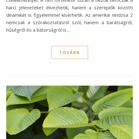
cselekménnyel. A film története során a nézők nemcsak a
harci jeleneteket élvezhetik, hanem a szereplők közötti
dinamikát is figyelemmel kísérhetik. Az amerikai nindzsa 2
nemcsak a szórakoztatásról szól, hanem a barátságról,
hűségről és a bátorságról is.…
TOVÁBB