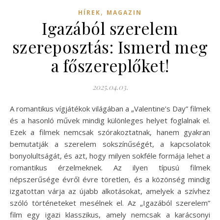
,
HÍREK
MAGAZIN
Igazából szerelem
szereposztás: Ismerd meg
a főszereplőket!
2025.04.03.
A romantikus vígjátékok világában a „Valentine’s Day” filmek
és a hasonló művek mindig különleges helyet foglalnak el.
Ezek a filmek nemcsak szórakoztatnak, hanem gyakran
bemutatják a szerelem sokszínűségét, a kapcsolatok
bonyolultságát, és azt, hogy milyen sokféle formája lehet a
romantikus érzelmeknek. Az ilyen típusú filmek
népszerűsége évről évre töretlen, és a közönség mindig
izgatottan várja az újabb alkotásokat, amelyek a szívhez
szóló történeteket mesélnek el. Az „Igazából szerelem”
film egy igazi klasszikus, amely nemcsak a karácsonyi