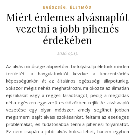
,
EGÉSZSÉG
ÉLETMÓD
Miért érdemes alvásnaplót
vezetni a jobb pihenés
érdekében
2026.05.13.
Az alvás minősége alapvetően befolyásolja életünk minden
területét: a hangulatunktól kezdve a koncentrációs
képességünkön át az általános egészségi állapotunkig.
Sokszor mégis nehéz meghatározni, mi okozza az álmatlan
éjszakákat vagy a reggeli fáradtságot, pedig a megoldás
néha egészen egyszerű eszközökben rejlik. Az alvásnapló
vezetése egy olyan módszer, amely segíthet jobban
megismerni saját alvási szokásainkat, feltárni az esetleges
problémákat, és tudatosabbá tenni a pihenési folyamatot.
Ez nem csupán a jobb alvás kulcsa lehet, hanem egyben