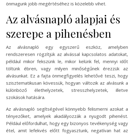
önmagunk jobb megértéséhez is közelebb vihet.
Az alvásnapló alapjai és
szerepe a pihenésben
Az alvásnapló egy egyszerű eszköz, amelyben
rendszeresen rögzítjük az alvással kapcsolatos adatokat,
például mikor fekszünk le, mikor kelünk fel, mennyi időt
töltünk ébren, vagy milyen minőségűnek érezzük az
alvásunkat. Ez a fajta önmegfigyelés lehetővé teszi, hogy
szisztematikusan kövessük, hogyan változik az alvásunk a
különböző élethelyzetek, stresszhelyzetek, illetve
szokások hatására.
Az alvásnapló segítségével könnyebb felismerni azokat a
tényezőket, amelyek akadályozzák a nyugodt pihenést.
Például előfordulhat, hogy egy bizonyos tevékenység vagy
étel, amit lefekvés előtt fogyasztunk, negatívan hat az