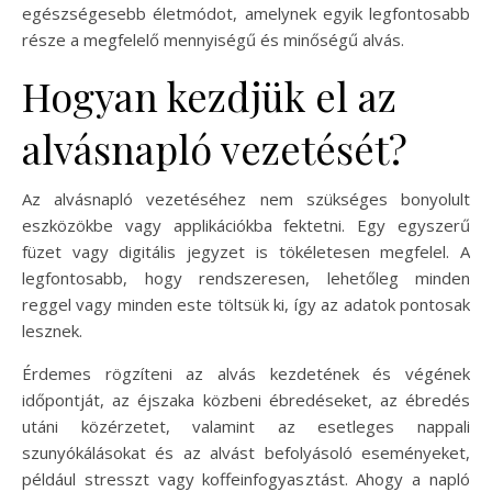
egészségesebb életmódot, amelynek egyik legfontosabb
része a megfelelő mennyiségű és minőségű alvás.
Hogyan kezdjük el az
alvásnapló vezetését?
Az alvásnapló vezetéséhez nem szükséges bonyolult
eszközökbe vagy applikációkba fektetni. Egy egyszerű
füzet vagy digitális jegyzet is tökéletesen megfelel. A
legfontosabb, hogy rendszeresen, lehetőleg minden
reggel vagy minden este töltsük ki, így az adatok pontosak
lesznek.
Érdemes rögzíteni az alvás kezdetének és végének
időpontját, az éjszaka közbeni ébredéseket, az ébredés
utáni közérzetet, valamint az esetleges nappali
szunyókálásokat és az alvást befolyásoló eseményeket,
például stresszt vagy koffeinfogyasztást. Ahogy a napló