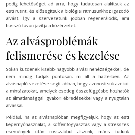
pedig lehetőséget ad arra, hogy tudatosan alakítsuk az
esti rutint, és elősegítsük a biológiai ritmusunkhoz igazodó
alvást. Így a szervezetünk jobban regenerálódik, ami
hosszú távon javítja a közérzetet.
Az alvásproblémák
felismerése és kezelése
Sokan küzdenek kisebb-nagyobb alvási nehézségekkel, de
nem mindig tudják pontosan, mi áll a háttérben. Az
alvásnapló vezetése segít abban, hogy azonosítsuk azokat
a mintázatokat, amelyek esetleg összefüggésbe hozhatók
az álmatlansággal, gyakori ébredésekkel vagy a nyugtalan
alvással.
Például, ha az alvásnaplóban megfigyeljük, hogy az esti
képernyőhasználat, a koffeinfogyasztás vagy a stresszes
események után rosszabbul alszunk, máris tudunk