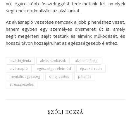
nő, egyre több összefüggést fedezhetünk fel, amelyek
segítenek optimalizálni az alvásunkat.
Az alvásnapló vezetése nemcsak a jobb pihenéshez vezet,
hanem egyben egy személyes önismereti út is, amely
segít megérteni saját testünk és elménk működését, és
hosszú távon hozzájárulhat az egészségesebb élethez.
alváshigiénia
alvási szokások
alvásminőség
alvásnapló
egészséges életmód
éjszakai rutin
mentális egészség
önfejlesztés
pihenés
stresszkezelés
SZÓLJ HOZZÁ