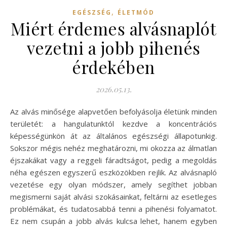
,
EGÉSZSÉG
ÉLETMÓD
Miért érdemes alvásnaplót
vezetni a jobb pihenés
érdekében
2026.05.13.
Az alvás minősége alapvetően befolyásolja életünk minden
területét: a hangulatunktól kezdve a koncentrációs
képességünkön át az általános egészségi állapotunkig.
Sokszor mégis nehéz meghatározni, mi okozza az álmatlan
éjszakákat vagy a reggeli fáradtságot, pedig a megoldás
néha egészen egyszerű eszközökben rejlik. Az alvásnapló
vezetése egy olyan módszer, amely segíthet jobban
megismerni saját alvási szokásainkat, feltárni az esetleges
problémákat, és tudatosabbá tenni a pihenési folyamatot.
Ez nem csupán a jobb alvás kulcsa lehet, hanem egyben