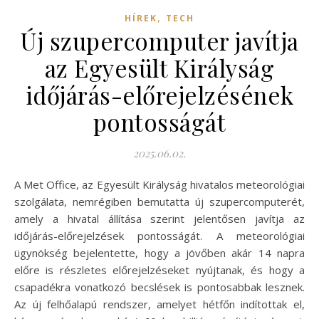
,
HÍREK
TECH
Új szupercomputer javítja
az Egyesült Királyság
időjárás-előrejelzésének
pontosságát
2025.06.02.
A Met Office, az Egyesült Királyság hivatalos meteorológiai
szolgálata, nemrégiben bemutatta új szupercomputerét,
amely a hivatal állítása szerint jelentősen javítja az
időjárás-előrejelzések pontosságát. A meteorológiai
ügynökség bejelentette, hogy a jövőben akár 14 napra
előre is részletes előrejelzéseket nyújtanak, és hogy a
csapadékra vonatkozó becslések is pontosabbak lesznek.
Az új felhőalapú rendszer, amelyet hétfőn indítottak el,