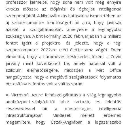
professzor kiemelte, hogy soha nem volt még ennyire
kritikus időszak az időjárási és éghajlati intelligencia
szempontjából. A klímaváltozás hatásainak ismeretében az
új szupercomputer lehetőséget ad arra, hogy javítsák
azokat a szolgáltatásokat, amelyekre a legnagyobb
szükség van. A brit kormány 2020 februárjában 1,2 milliárd
fontot ígért a projektre, és jelezte, hogy a régi
szupercomputer 2022-re eléri élettartama végét. Ewen
elmondta, hogy a hároméves késlekedés főként a Covid
járvány miatt következett be, amely hatással volt a
szilícium elérhetőségére, miközben a Met Office
hangsúlyozta, hogy a meglévő szolgáltatások folyamatos
biztosítása is fontos volt a váltás során.
A Microsoft Azure felhőszolgáltatása a világ legnagyobb
adatközpont-szolgáltatói közé tartozik, és jelentős
részesedéssel bír a mesterséges intelligencia
infrastruktúrájában. Mindezek mellett érdemes
megemlíteni, hogy Észak-Angliában a legszárazabb