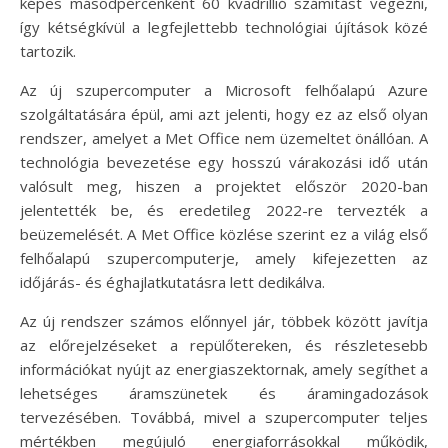
képes másodpercenként 60 kvadrillió számítást végezni,
így kétségkívül a legfejlettebb technológiai újítások közé
tartozik.
Az új szupercomputer a Microsoft felhőalapú Azure
szolgáltatására épül, ami azt jelenti, hogy ez az első olyan
rendszer, amelyet a Met Office nem üzemeltet önállóan. A
technológia bevezetése egy hosszú várakozási idő után
valósult meg, hiszen a projektet először 2020-ban
jelentették be, és eredetileg 2022-re tervezték a
beüzemelését. A Met Office közlése szerint ez a világ első
felhőalapú szupercomputerje, amely kifejezetten az
időjárás- és éghajlatkutatásra lett dedikálva.
Az új rendszer számos előnnyel jár, többek között javítja
az előrejelzéseket a repülőtereken, és részletesebb
információkat nyújt az energiaszektornak, amely segíthet a
lehetséges áramszünetek és áramingadozások
tervezésében. Továbbá, mivel a szupercomputer teljes
mértékben megújuló energiaforrásokkal működik,