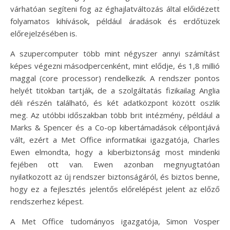
várhatóan segíteni fog az éghajlatváltozás által előidézett
folyamatos kihívások, például áradások és erdőtüzek
előrejelzésében is.
A szupercomputer több mint négyszer annyi számítást
képes végezni másodpercenként, mint elődje, és 1,8 millió
maggal (core processor) rendelkezik. A rendszer pontos
helyét titokban tartják, de a szolgáltatás fizikailag Anglia
déli részén található, és két adatközpont között oszlik
meg. Az utóbbi időszakban több brit intézmény, például a
Marks & Spencer és a Co-op kibertámadások célpontjává
vált, ezért a Met Office informatikai igazgatója, Charles
Ewen elmondta, hogy a kiberbiztonság most mindenki
fejében ott van. Ewen azonban megnyugtatóan
nyilatkozott az új rendszer biztonságáról, és biztos benne,
hogy ez a fejlesztés jelentős előrelépést jelent az előző
rendszerhez képest.
A Met Office tudományos igazgatója, Simon Vosper