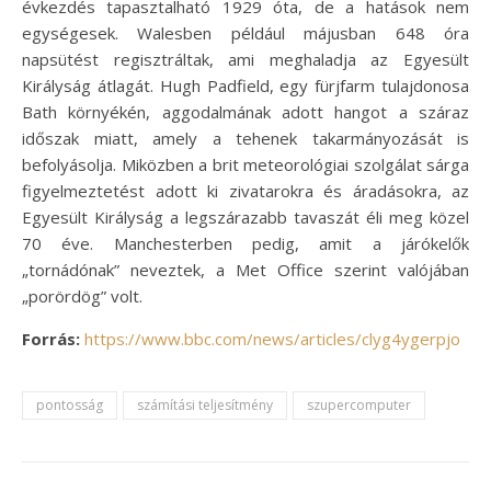
évkezdés tapasztalható 1929 óta, de a hatások nem
egységesek. Walesben például májusban 648 óra
napsütést regisztráltak, ami meghaladja az Egyesült
Királyság átlagát. Hugh Padfield, egy fürjfarm tulajdonosa
Bath környékén, aggodalmának adott hangot a száraz
időszak miatt, amely a tehenek takarmányozását is
befolyásolja. Miközben a brit meteorológiai szolgálat sárga
figyelmeztetést adott ki zivatarokra és áradásokra, az
Egyesült Királyság a legszárazabb tavaszát éli meg közel
70 éve. Manchesterben pedig, amit a járókelők
„tornádónak” neveztek, a Met Office szerint valójában
„porördög” volt.
Forrás:
https://www.bbc.com/news/articles/clyg4ygerpjo
pontosság
számítási teljesítmény
szupercomputer