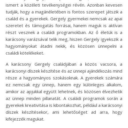
ismert a közéleti tevékenységei révén. Azonban kevesen
tudják, hogy a magánéletében is fontos szerepet játszik a
család és a gyerekek. Gergely gyermekei nemcsak az apai
szeretet és támogatás forrásai, hanem maguk is aktívan
részt vesznek a családi programokban. Az ő életük is a
karácsony varázsával telik meg, hiszen Gergely igyekszik a
hagyományokat átadni nekik, és közösen ünnepelni a
családi kötelékeket.
A karácsony Gergely családjában a közös vacsora, a
karácsonyi díszek készítése és az ünnepi ajándékozás mind
része a hagyományos szokásoknak. A gyerekek számára
ez nemcsak egy ünnep, hanem egy különleges alkalom,
amikor az apjukkal együtt lehetnek, és közösen élvezhetik
az ünnep minden pillanatát. A családi programok során a
gyerekek kreativitása is kibontakozhat, például a karácsonyi
díszek készítésekor, ami lehetőséget ad arra, hogy
kifejezzék magukat.