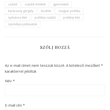
család
családi értékek
gyermekek
karácsony gergely
közélet
magyar politika
nyilvános élet
politikai család
politikai élet
személyes pillanatok
SZÓLJ HOZZÁ
Az e-mail címet nem tesszük közzé.
A kötelező mezőket
*
karakterrel jelöltük
Név
*
E-mail cím
*