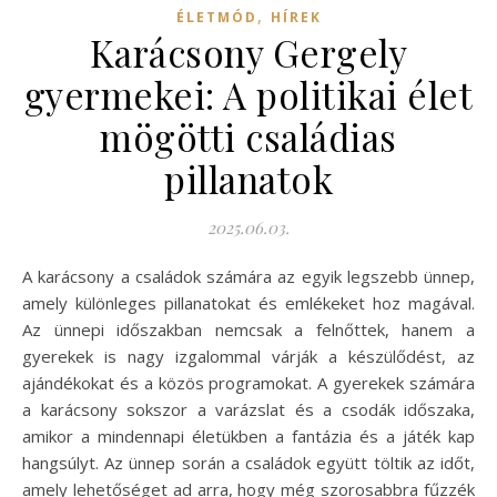
,
ÉLETMÓD
HÍREK
Karácsony Gergely
gyermekei: A politikai élet
mögötti családias
pillanatok
2025.06.03.
A karácsony a családok számára az egyik legszebb ünnep,
amely különleges pillanatokat és emlékeket hoz magával.
Az ünnepi időszakban nemcsak a felnőttek, hanem a
gyerekek is nagy izgalommal várják a készülődést, az
ajándékokat és a közös programokat. A gyerekek számára
a karácsony sokszor a varázslat és a csodák időszaka,
amikor a mindennapi életükben a fantázia és a játék kap
hangsúlyt. Az ünnep során a családok együtt töltik az időt,
amely lehetőséget ad arra, hogy még szorosabbra fűzzék