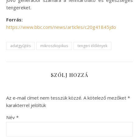
tengereket.
Forrás:
https://www.bbc.com/news/articles/c20g41845jdo
adatgyűjtés
mikroszkopikus
tengeri élőlények
SZÓLJ HOZZÁ
Az e-mail címet nem tesszük közzé.
A kötelező mezőket
*
karakterrel jelöltük
Név
*