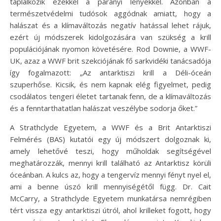
táplálkozik ezekkel a parányi lényekkel. Azonban a
természetvédelmi tudósok aggódnak amiatt, hogy a
halászat és a klímaváltozás negatív hatással lehet rájuk,
ezért új módszerek kidolgozására van szükség a krill
populációjának nyomon követésére. Rod Downie, a WWF-
UK, azaz a WWF brit szekciójának fő sarkvidéki tanácsadója
így fogalmazott: „Az antarktiszi krill a Déli-óceán
szuperhőse. Kicsik, és nem kapnak elég figyelmet, pedig
csodálatos tengeri életet tartanak fenn, de a klímaváltozás
és a fenntarthatatlan halászat veszélybe sodorja őket.”
A Strathclyde Egyetem, a WWF és a Brit Antarktiszi
Felmérés (BAS) kutatói egy új módszert dolgoznak ki,
amely lehetővé teszi, hogy műholdak segítségével
meghatározzák, mennyi krill található az Antarktisz körüli
óceánban. A kulcs az, hogy a tengervíz mennyi fényt nyel el,
ami a benne úszó krill mennyiségétől függ. Dr. Cait
McCarry, a Strathclyde Egyetem munkatársa nemrégiben
tért vissza egy antarktiszi útról, ahol krilleket fogott, hogy