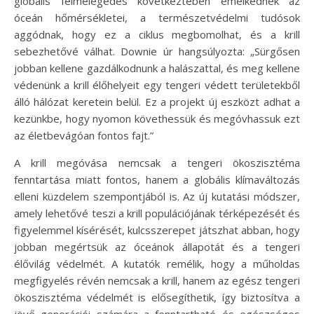
globális felmelegedés következtében emelkednek az
óceán hőmérsékletei, a természetvédelmi tudósok
aggódnak, hogy ez a ciklus megbomolhat, és a krill
sebezhetővé válhat. Downie úr hangsúlyozta: „Sürgősen
jobban kellene gazdálkodnunk a halászattal, és meg kellene
védenünk a krill élőhelyeit egy tengeri védett területekből
álló hálózat keretein belül. Ez a projekt új eszközt adhat a
kezünkbe, hogy nyomon követhessük és megóvhassuk ezt
az életbevágóan fontos fajt.”
A krill megóvása nemcsak a tengeri ökoszisztéma
fenntartása miatt fontos, hanem a globális klímaváltozás
elleni küzdelem szempontjából is. Az új kutatási módszer,
amely lehetővé teszi a krill populációjának térképezését és
figyelemmel kísérését, kulcsszerepet játszhat abban, hogy
jobban megértsük az óceánok állapotát és a tengeri
élővilág védelmét. A kutatók remélik, hogy a műholdas
megfigyelés révén nemcsak a krill, hanem az egész tengeri
ökoszisztéma védelmét is elősegíthetik, így biztosítva a
jövő generációi számára a fenntartható és egészséges