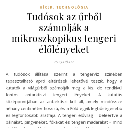
,
HÍREK
TECHNOLÓGIA
Tudósok az űrből
számolják a
mikroszkopikus tengeri
élőlényeket
2025.06.02.
A tudósok állítása szerint a tengervíz színében
tapasztalható apró eltérések lehetővé teszik, hogy a
kutatók a világűrből számolják meg a kis, de rendkívül
fontos antarktiszi tengeri lényeket. A kutatás
középpontjában az antarktiszi krill áll, amely mindössze
néhány centiméter hosszú, és a Föld egyik legbőségesebb
és legfontosabb állatfaja. A tengeri élővilág – beleértve a
bálnákat, pingvineket, fókákat és tengeri madarakat – mind