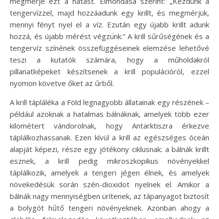
megmérje ezt a hatást. Elmondása szerint: „Kezdünk a
tengervízzel, majd hozzáadunk egy krillt, és megmérjük,
mennyi fényt nyel el a víz. Ezután egy újabb krillt adunk
hozzá, és újabb mérést végzünk.” A krill sűrűségének és a
tengervíz színének összefüggéseinek elemzése lehetővé
teszi a kutatók számára, hogy a műholdakról
pillanatképeket készítsenek a krill populációról, ezzel
nyomon követve őket az űrből.
A krill tápláléka a Föld legnagyobb állatainak egy részének –
például azoknak a hatalmas bálnáknak, amelyek több ezer
kilométert vándorolnak, hogy Antarktiszra érkezve
táplálkozhassanak. Ezen kívül a krill az egészséges óceán
alapját képezi, része egy jótékony ciklusnak: a bálnák krillt
esznek, a krill pedig mikroszkopikus növényekkel
táplálkozik, amelyek a tengeri jégen élnek, és amelyek
növekedésük során szén-dioxidot nyelnek el. Amikor a
bálnák nagy mennyiségben ürítenek, az tápanyagot biztosít
a bolygót hűtő tengeri növényeknek. Azonban ahogy a