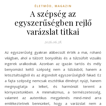
,
ÉLETMÓD
MAGAZIN
A szépség az
egyszerűségben rejlő
varázslat titkai
2026.06.28.
Az egyszerűség gyakran alábecsült érték a mai, rohanó
világban, ahol a túlzott bonyolítás és a túlzsúfolt vizuális
ingerek uralkodnak. Azonban az igazán tartós és mély
benyomást keltő szépség nem a túlzásból, hanem a
letisztultságból és az átgondolt egyszerűségből fakad. Ez
a fajta szépség nemcsak esztétikai élményt nyújt, hanem
megnyugtatja a lelket, és harmóniát teremt a
környezetünkben. A minimalizmus, a természetesség,
valamint az autentikus megjelenés mind-mind arra
emlékeztetnek bennünket, hogy a varázslat nem a