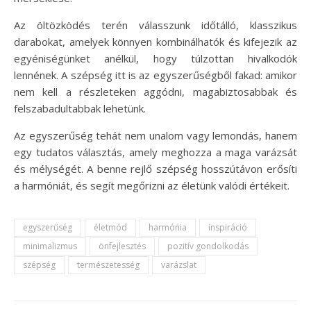
Az öltözködés terén válasszunk időtálló, klasszikus
darabokat, amelyek könnyen kombinálhatók és kifejezik az
egyéniségünket anélkül, hogy túlzottan hivalkodók
lennének. A szépség itt is az egyszerűségből fakad: amikor
nem kell a részleteken aggódni, magabiztosabbak és
felszabadultabbak lehetünk.
Az egyszerűség tehát nem unalom vagy lemondás, hanem
egy tudatos választás, amely meghozza a maga varázsát
és mélységét. A benne rejlő szépség hosszútávon erősíti
a harmóniát, és segít megőrizni az életünk valódi értékeit.
egyszerűség
életmód
harmónia
inspiráció
minimalizmus
önfejlesztés
pozitív gondolkodás
szépség
természetesség
varázslat