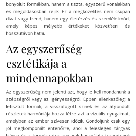
bonyolult formákban, hanem a tiszta, egyszerű vonalakban
és megoldásokban rejlik. Ez a megközelítés nem csupán
divat vagy trend, hanem egy életérzés és szemléletmód,
amely képes mélyebb értékeket közvetíteni és
hosszútávon hatni.
Az egyszerűség
esztétikája a
mindennapokban
Az egyszerűség nem jelenti azt, hogy le kell mondanunk a
szépségről vagy az igényességről. Éppen ellenkezőleg: a
letisztult formák, a visszafogott színek és az átgondolt
részletek harmóniája hozza létre azt a vizuális nyugalmat,
amelyben az ember szívesen időzik. Gondoljunk csak egy
jól megkomponált enteriőrre, ahol a felesleges tárgyak
hiánya és a természetes anyagok használata teremtenek