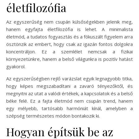
életfilozófia
Az egyszerűség nem csupán külsőségekben jelenik meg,
hanem egyfajta életfilozófia is lehet. A minimalista
életmód, a tudatos fogyasztás és a fókuszált figyelem arra
ösztönzik az embert, hogy csak az igazán fontos dolgokra
koncentráljon. Ez a szemlélet nemcsak a fizikai
környezetünkre, hanem a belső világunkra is pozitív hatást
gyakorol.
Az egyszerűségben rejlő varázslat egyik legnagyobb titka,
hogy képes megszabadítani a zavaró tényezőktől, és
megnyitni az utat a valódi értékek, a kapcsolatok és a belső
béke felé. Ez a fajta életmód nem csupán trend, hanem
egy mélyebb, tartósabb harmóniát kínál, amelyben a
szépség természetes módon bontakozik ki.
Hogyan építsük be az