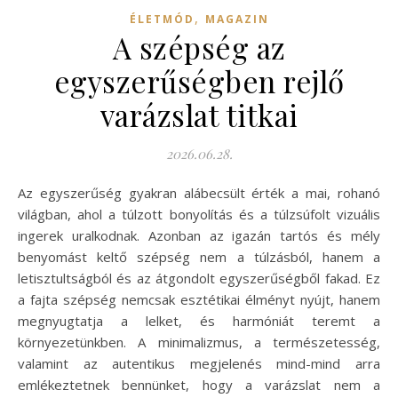
,
ÉLETMÓD
MAGAZIN
A szépség az
egyszerűségben rejlő
varázslat titkai
2026.06.28.
Az egyszerűség gyakran alábecsült érték a mai, rohanó
világban, ahol a túlzott bonyolítás és a túlzsúfolt vizuális
ingerek uralkodnak. Azonban az igazán tartós és mély
benyomást keltő szépség nem a túlzásból, hanem a
letisztultságból és az átgondolt egyszerűségből fakad. Ez
a fajta szépség nemcsak esztétikai élményt nyújt, hanem
megnyugtatja a lelket, és harmóniát teremt a
környezetünkben. A minimalizmus, a természetesség,
valamint az autentikus megjelenés mind-mind arra
emlékeztetnek bennünket, hogy a varázslat nem a