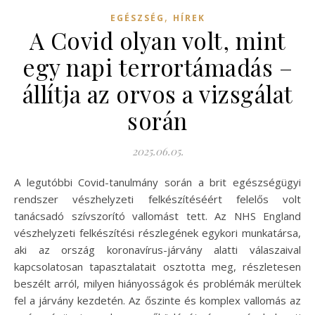
,
EGÉSZSÉG
HÍREK
A Covid olyan volt, mint
egy napi terrortámadás –
állítja az orvos a vizsgálat
során
2025.06.05.
A legutóbbi Covid-tanulmány során a brit egészségügyi
rendszer vészhelyzeti felkészítéséért felelős volt
tanácsadó szívszorító vallomást tett. Az NHS England
vészhelyzeti felkészítési részlegének egykori munkatársa,
aki az ország koronavírus-járvány alatti válaszaival
kapcsolatosan tapasztalatait osztotta meg, részletesen
beszélt arról, milyen hiányosságok és problémák merültek
fel a járvány kezdetén. Az őszinte és komplex vallomás az