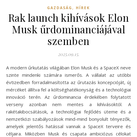
,
GAZDASÁG
HÍREK
Rak launch kihívások Elon
Musk űrdominanciájával
szemben
2025.09.15.
A modern űrkutatás világában Elon Musk és a SpaceX neve
szinte mindenki számára ismerős. A vállalat az utóbbi
évtizedben forradalmasította az űrutazás koncepcióját, új
mércéket állítva fel a költséghatékonyság és a technológiai
innováció terén. Az űrdominancia érdekében folytatott
verseny azonban nem mentes a kihívásoktól. A
rakétakibocsátások, a technológiai fejlődés üteme és a
nemzetközi szabályozások mind-mind bonyolult tényezők,
amelyek jelentős hatással vannak a SpaceX terveire és
céljaira. Miközben Musk és csapata ambiciózus célokat