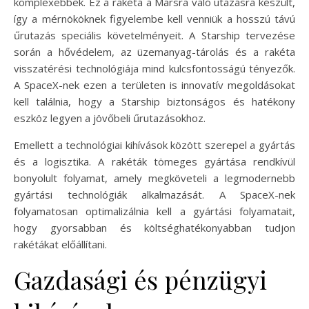
komplexebbek. Ez a rakéta a Marsra való utazásra készült,
így a mérnököknek figyelembe kell venniük a hosszú távú
űrutazás speciális követelményeit. A Starship tervezése
során a hővédelem, az üzemanyag-tárolás és a rakéta
visszatérési technológiája mind kulcsfontosságú tényezők.
A SpaceX-nek ezen a területen is innovatív megoldásokat
kell találnia, hogy a Starship biztonságos és hatékony
eszköz legyen a jövőbeli űrutazásokhoz.
Emellett a technológiai kihívások között szerepel a gyártás
és a logisztika. A rakéták tömeges gyártása rendkívül
bonyolult folyamat, amely megköveteli a legmodernebb
gyártási technológiák alkalmazását. A SpaceX-nek
folyamatosan optimalizálnia kell a gyártási folyamatait,
hogy gyorsabban és költséghatékonyabban tudjon
rakétákat előállítani.
Gazdasági és pénzügyi