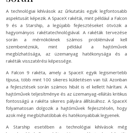
A technológiai kihívások az űrkutatás egyik legfontosabb
aspektusát képezik. A SpaceX rakétái, mint például a Falcon
9 és a Starship, a legújabb fejlesztéseket ötvözik a
hagyományos rakétatechnológiával. A rakéták tervezése
során a mérnököknek számos problémával kell
szembenézniük, mint például a hajtóművek
megbízhatósága, az üzemanyag hatékonysága és a
rakéták visszatérési képessége.
A Falcon 9 rakéta, amely a SpaceX egyik legismertebb
típusa, több mint 100 sikeres küldetésen van túl. Azonban
a fejlesztések során számos hibát is el kellett hárítani. A
hajtóművek teljesítménye és az üzemanyag-ellátás kritikus
fontosságú a rakéta sikeres pályára állításához. A SpaceX
folyamatosan dolgozik a hajtóművek fejlesztésén, hogy
azok még megbízhatóbbak és hatékonyabbak legyenek.
A Starship esetében a technológiai kihívások még