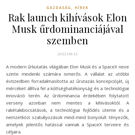
,
GAZDASÁG
HÍREK
Rak launch kihívások Elon
Musk űrdominanciájával
szemben
2025.09.15.
A modern űrkutatás világában Elon Musk és a SpaceX neve
szinte mindenki számára ismerős. A vállalat az utóbbi
évtizedben forradalmasította az űrutazás koncepcióját, új
mércéket állítva fel a költséghatékonyság és a technológiai
innováció terén. Az űrdominancia érdekében folytatott
verseny azonban nem mentes a kihívásoktól. A
rakétakibocsátások, a technológiai fejlődés üteme és a
nemzetközi szabályozások mind-mind bonyolult tényezők,
amelyek jelentős hatással vannak a SpaceX terveire és
céljaira.