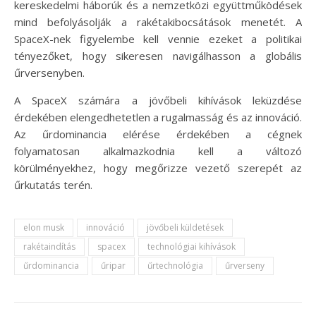
kereskedelmi háborúk és a nemzetközi együttműködések
mind befolyásolják a rakétakibocsátások menetét. A
SpaceX-nek figyelembe kell vennie ezeket a politikai
tényezőket, hogy sikeresen navigálhasson a globális
űrversenyben.
A SpaceX számára a jövőbeli kihívások leküzdése
érdekében elengedhetetlen a rugalmasság és az innováció.
Az űrdominancia elérése érdekében a cégnek
folyamatosan alkalmazkodnia kell a változó
körülményekhez, hogy megőrizze vezető szerepét az
űrkutatás terén.
elon musk
innováció
jövőbeli küldetések
rakétaindítás
spacex
technológiai kihívások
űrdominancia
űripar
űrtechnológia
űrverseny