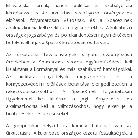
kihívásokkal járnak, hanem politikai és szabályozási
kérdésekkel is. Az űrkutatást szabályozó törvények és
előírások folyamatosan változnak, és a SpaceX-nek
alkalmazkodnia kell ezekhez a jogi keretekhez. A különböző
országok jogszabályai és politikai döntései nagymértékben
befolyásolhatják a SpaceX küldetéseit és terveit.
Az űrkutatási tevékenységek szigorú szabályozása
érdekében a SpaceX-nek szoros együttműködést kell
kialakítania a kormánnyal és más szabályozó hatóságokkal.
Az indítási engedélyek megszerzése és a
környezetvédelmi előírások betartása elengedhetetlen a
rakétakibocsátásokhoz. A SpaceX-nek folyamatosan
figyelemmel kell kísérnie a jogi környezetet, és
alkalmazkodnia kell a változásokhoz, hogy elkerülje a
büntetéseket és a késéseket.
A geopolitikai helyzet is komoly hatással van az
űrkutatásra. A különböző országok közötti feszültségek, a