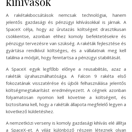
kihívások
A rakétakibocsátások nemcsak technológiai, hanem
jelentős gazdasági és pénzügyi kihívásokkal is járnak. A
SpaceX célja, hogy az űrutazás költségeit drasztikusan
csökkentse, azonban ehhez komoly befektetésekre és
pénzügyi tervezésre van szükség. A rakéták fejlesztése és
gyártása rendkívül költséges, és a vállalatnak meg kell
találnia a módját, hogy fenntartsa a pénzügyi stabilitását.
A SpaceX egyik legfőbb előnye a reusabilitás, azaz a
rakéták újrahasználhatósága. A Falcon 9 rakéta első
fokozatának visszatérése és újbóli felhasználása jelentős
költségmegtakarítást eredményezett. A cégnek azonban
folyamatosan nyomon kell követnie a költségeit, és
biztosítania kell, hogy a rakéták állapota megfelelő legyen a
következő küldetéshez.
A nemzetközi verseny is komoly gazdasági kihívás elé állítja
a SpaceX-et. A világ különböző részein léteznek olyan