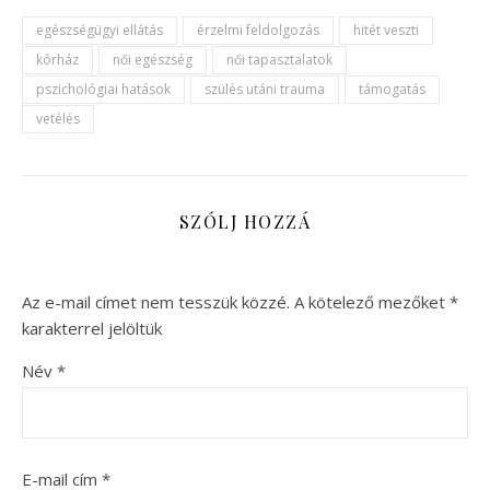
egészségügyi ellátás
érzelmi feldolgozás
hitét veszti
kórház
női egészség
női tapasztalatok
pszichológiai hatások
szülés utáni trauma
támogatás
vetélés
SZÓLJ HOZZÁ
Az e-mail címet nem tesszük közzé.
A kötelező mezőket
*
karakterrel jelöltük
Név
*
E-mail cím
*