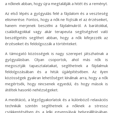
a nőknek abban, hogy újra megtalálják a hitét és a reményt.
Az első lépés a gyógyulás felé a fájdalom és a veszteség
elismerése. Fontos, hogy a nők ne fojtsák el az érzéseiket,
hanem merjenek beszélni a fájdalmukról. A barátokkal,
családtagokkal vagy akár terapeuta segítségével való
beszélgetés segíthet abban, hogy a nők kifejezzék az
érzéseiket és feldolgozzák a történteket.
A támogató közösségek is nagy szerepet játszhatnak a
gyógyulásban. Olyan csoportok, ahol más nők is
megosztják tapasztalataikat, segíthetnek a fájdalmuk
feldolgozásában és a hitük újjáépítésében. Az ilyen
közösségek gyakran lehetőséget kínálnak arra, hogy a nők
megértsék, hogy nincsenek egyedül, és hogy mások is
átéltek hasonló nehézségeket.
A meditáció, a légzőgyakorlatok és a különböző relaxációs
technikák szintén segíthetnek a nőknek a stressz
csökkentésében és a lelki egyensúlyuk helyreállításában.