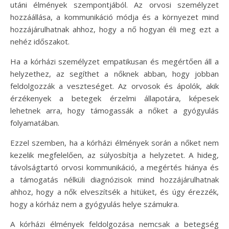
utáni élmények szempontjából. Az orvosi személyzet
hozzáállása, a kommunikáció módja és a környezet mind
hozzájárulhatnak ahhoz, hogy a nő hogyan éli meg ezt a
nehéz időszakot.
Ha a kórházi személyzet empatikusan és megértően áll a
helyzethez, az segíthet a nőknek abban, hogy jobban
feldolgozzák a veszteséget. Az orvosok és ápolók, akik
érzékenyek a betegek érzelmi állapotára, képesek
lehetnek arra, hogy támogassák a nőket a gyógyulás
folyamatában.
Ezzel szemben, ha a kórházi élmények során a nőket nem
kezelik megfelelően, az súlyosbítja a helyzetet. A hideg,
távolságtartó orvosi kommunikáció, a megértés hiánya és
a támogatás nélküli diagnózisok mind hozzájárulhatnak
ahhoz, hogy a nők elveszítsék a hitüket, és úgy érezzék,
hogy a kórház nem a gyógyulás helye számukra.
A kórházi élmények feldolgozása nemcsak a betegség