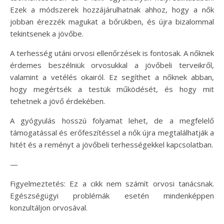
Ezek a módszerek hozzájárulhatnak ahhoz, hogy a nők
jobban érezzék magukat a bőrükben, és újra bizalommal
tekintsenek a jövőbe.
A terhesség utáni orvosi ellenőrzések is fontosak. A nőknek
érdemes beszélniük orvosukkal a jövőbeli terveikről,
valamint a vetélés okairól. Ez segíthet a nőknek abban,
hogy megértsék a testük működését, és hogy mit
tehetnek a jövő érdekében.
A gyógyulás hosszú folyamat lehet, de a megfelelő
támogatással és erőfeszítéssel a nők újra megtalálhatják a
hitét és a reményt a jövőbeli terhességekkel kapcsolatban.
—
Figyelmeztetés: Ez a cikk nem számít orvosi tanácsnak.
Egészségügyi problémák esetén mindenképpen
konzultáljon orvosával.