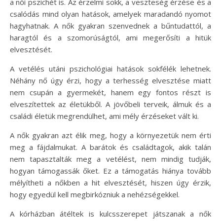
a női pszichét is. Az érzelmi sokk, a veszteség érzése és a
csalódás mind olyan hatások, amelyek maradandó nyomot
hagyhatnak. A nők gyakran szenvednek a bűntudattól, a
haragtól és a szomorúságtól, ami megerősíti a hitük
elvesztését.
A vetélés utáni pszichológiai hatások sokfélék lehetnek.
Néhány nő úgy érzi, hogy a terhesség elvesztése miatt
nem csupán a gyermekét, hanem egy fontos részt is
elveszítettek az életükből. A jövőbeli terveik, álmuk és a
családi életük megrendülhet, ami mély érzéseket vált ki.
A nők gyakran azt élik meg, hogy a környezetük nem érti
meg a fájdalmukat. A barátok és családtagok, akik talán
nem tapasztalták meg a vetélést, nem mindig tudják,
hogyan támogassák őket. Ez a támogatás hiánya tovább
mélyítheti a nőkben a hit elvesztését, hiszen úgy érzik,
hogy egyedül kell megbirkózniuk a nehézségekkel.
A kórházban átéltek is kulcsszerepet játszanak a nők