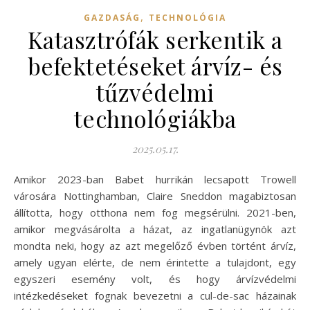
,
GAZDASÁG
TECHNOLÓGIA
Katasztrófák serkentik a
befektetéseket árvíz- és
tűzvédelmi
technológiákba
2025.05.17.
Amikor 2023-ban Babet hurrikán lecsapott Trowell
városára Nottinghamban, Claire Sneddon magabiztosan
állította, hogy otthona nem fog megsérülni. 2021-ben,
amikor megvásárolta a házat, az ingatlanügynök azt
mondta neki, hogy az azt megelőző évben történt árvíz,
amely ugyan elérte, de nem érintette a tulajdont, egy
egyszeri esemény volt, és hogy árvízvédelmi
intézkedéseket fognak bevezetni a cul-de-sac házainak