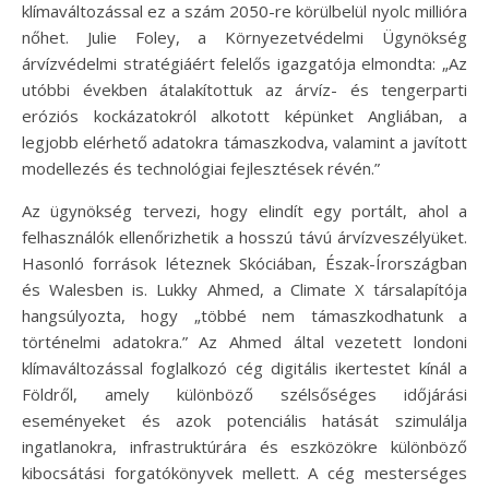
klímaváltozással ez a szám 2050-re körülbelül nyolc millióra
nőhet. Julie Foley, a Környezetvédelmi Ügynökség
árvízvédelmi stratégiáért felelős igazgatója elmondta: „Az
utóbbi években átalakítottuk az árvíz- és tengerparti
eróziós kockázatokról alkotott képünket Angliában, a
legjobb elérhető adatokra támaszkodva, valamint a javított
modellezés és technológiai fejlesztések révén.”
Az ügynökség tervezi, hogy elindít egy portált, ahol a
felhasználók ellenőrizhetik a hosszú távú árvízveszélyüket.
Hasonló források léteznek Skóciában, Észak-Írországban
és Walesben is. Lukky Ahmed, a Climate X társalapítója
hangsúlyozta, hogy „többé nem támaszkodhatunk a
történelmi adatokra.” Az Ahmed által vezetett londoni
klímaváltozással foglalkozó cég digitális ikertestet kínál a
Földről, amely különböző szélsőséges időjárási
eseményeket és azok potenciális hatását szimulálja
ingatlanokra, infrastruktúrára és eszközökre különböző
kibocsátási forgatókönyvek mellett. A cég mesterséges