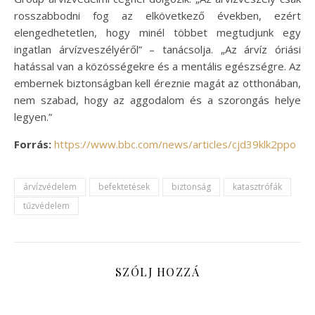
rosszabbodni fog az elkövetkező években, ezért
elengedhetetlen, hogy minél többet megtudjunk egy
ingatlan árvízveszélyéről” – tanácsolja. „Az árvíz óriási
hatással van a közösségekre és a mentális egészségre. Az
embernek biztonságban kell éreznie magát az otthonában,
nem szabad, hogy az aggodalom és a szorongás helye
legyen.”
Forrás:
https://www.bbc.com/news/articles/cjd39klk2ppo
árvízvédelem
befektetések
biztonság
katasztrófák
tűzvédelem
SZÓLJ HOZZÁ