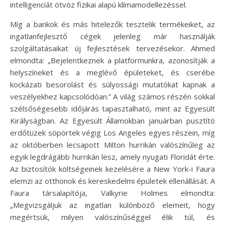
intelligenciát ötvöz fizikai alapú klímamodellezéssel.
Míg a bankok és más hitelezők tesztelik termékeiket, az
ingatlanfejlesztő cégek jelenleg már használják
szolgáltatásaikat új fejlesztések tervezésekor. Ahmed
elmondta: „Bejelentkeznek a platformunkra, azonosítják a
helyszíneket és a meglévő épületeket, és cserébe
kockázati besorolást és súlyossági mutatókat kapnak a
veszélyekhez kapcsolódóan.” A világ számos részén sokkal
szélsőségesebb időjárás tapasztalható, mint az Egyesült
Királyságban. Az Egyesült Államokban januárban pusztító
erdőtüzek söpörtek végig Los Angeles egyes részein, míg
az októberben lecsapott Milton hurrikán valószínűleg az
egyik legdrágább hurrikán lesz, amely nyugati Floridát érte.
Az biztosítók költségeinek kezelésére a New York-i Faura
elemzi az otthonok és kereskedelmi épületek ellenállását. A
Faura társalapítója, Valkyrie Holmes elmondta:
„Megvizsgáljuk az ingatlan különböző elemeit, hogy
megértsük, milyen valószínűséggel élik túl, és