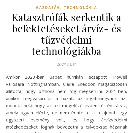
,
GAZDASÁG
TECHNOLÓGIA
Katasztrófák serkentik a
befektetéseket árvíz- és
tűzvédelmi
technológiákba
2025.05.17.
Amikor 2023-ban Babet hurrikán lecsapott Trowell
városára Nottinghamban, Claire Sneddon magabiztosan
állította, hogy otthona nem fog megsérülni. 2021-ben,
amikor megvásárolta a házat, az ingatlanügynök azt
mondta neki, hogy az azt megelőző évben történt árvíz,
amely ugyan elérte, de nem érintette a tulajdont, egy
egyszeri esemény volt, és hogy árvízvédelmi
intézkedéseket fognak bevezetni a cul-de-sac házainak