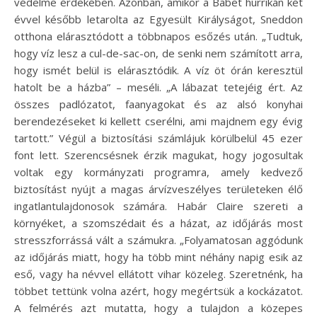
védelme érdekében. Azonban, amikor a Babet hurrikán két
évvel később letarolta az Egyesült Királyságot, Sneddon
otthona elárasztódott a többnapos esőzés után. „Tudtuk,
hogy víz lesz a cul-de-sac-on, de senki nem számított arra,
hogy ismét belül is elárasztódik. A víz öt órán keresztül
hatolt be a házba” – meséli. „A lábazat tetejéig ért. Az
összes padlózatot, faanyagokat és az alsó konyhai
berendezéseket ki kellett cserélni, ami majdnem egy évig
tartott.” Végül a biztosítási számlájuk körülbelül 45 ezer
font lett. Szerencsésnek érzik magukat, hogy jogosultak
voltak egy kormányzati programra, amely kedvező
biztosítást nyújt a magas árvízveszélyes területeken élő
ingatlantulajdonosok számára. Habár Claire szereti a
környéket, a szomszédait és a házat, az időjárás most
stresszforrássá vált a számukra. „Folyamatosan aggódunk
az időjárás miatt, hogy ha több mint néhány napig esik az
eső, vagy ha névvel ellátott vihar közeleg. Szeretnénk, ha
többet tettünk volna azért, hogy megértsük a kockázatot.
A felmérés azt mutatta, hogy a tulajdon a közepes