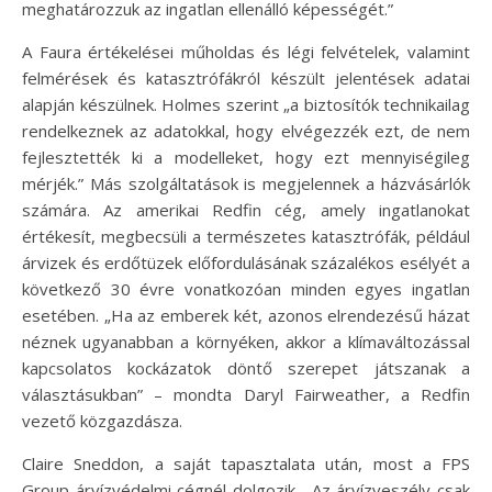
meghatározzuk az ingatlan ellenálló képességét.”
A Faura értékelései műholdas és légi felvételek, valamint
felmérések és katasztrófákról készült jelentések adatai
alapján készülnek. Holmes szerint „a biztosítók technikailag
rendelkeznek az adatokkal, hogy elvégezzék ezt, de nem
fejlesztették ki a modelleket, hogy ezt mennyiségileg
mérjék.” Más szolgáltatások is megjelennek a házvásárlók
számára. Az amerikai Redfin cég, amely ingatlanokat
értékesít, megbecsüli a természetes katasztrófák, például
árvizek és erdőtüzek előfordulásának százalékos esélyét a
következő 30 évre vonatkozóan minden egyes ingatlan
esetében. „Ha az emberek két, azonos elrendezésű házat
néznek ugyanabban a környéken, akkor a klímaváltozással
kapcsolatos kockázatok döntő szerepet játszanak a
választásukban” – mondta Daryl Fairweather, a Redfin
vezető közgazdásza.
Claire Sneddon, a saját tapasztalata után, most a FPS
Group árvízvédelmi cégnél dolgozik. „Az árvízveszély csak