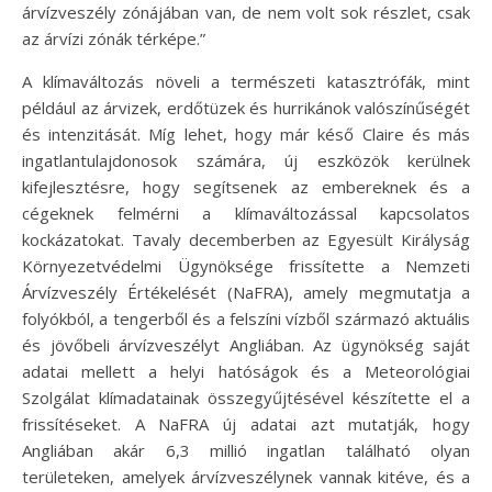
árvízveszély zónájában van, de nem volt sok részlet, csak
az árvízi zónák térképe.”
A klímaváltozás növeli a természeti katasztrófák, mint
például az árvizek, erdőtüzek és hurrikánok valószínűségét
és intenzitását. Míg lehet, hogy már késő Claire és más
ingatlantulajdonosok számára, új eszközök kerülnek
kifejlesztésre, hogy segítsenek az embereknek és a
cégeknek felmérni a klímaváltozással kapcsolatos
kockázatokat. Tavaly decemberben az Egyesült Királyság
Környezetvédelmi Ügynöksége frissítette a Nemzeti
Árvízveszély Értékelését (NaFRA), amely megmutatja a
folyókból, a tengerből és a felszíni vízből származó aktuális
és jövőbeli árvízveszélyt Angliában. Az ügynökség saját
adatai mellett a helyi hatóságok és a Meteorológiai
Szolgálat klímadatainak összegyűjtésével készítette el a
frissítéseket. A NaFRA új adatai azt mutatják, hogy
Angliában akár 6,3 millió ingatlan található olyan
területeken, amelyek árvízveszélynek vannak kitéve, és a