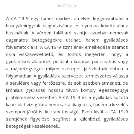
2025.03.31.
A CA 19-9 egy tumor marker, amelyet leggyakrabban a
hasnyálmirigyrák diagnózisához és nyomon követéséhez
használnak. A vérben található szintje azonban nemcsak
daganatos betegségekre utalhat, hanem gyulladásos
folyamatokra is. A CA 19-9 szintjének emelkedése számos
okra visszavezethető, és fontos megérteni, hogy a
gyulladásos állapotok, például a krónikus pancreatitis vagy
a májbetegségek milyen szerepet játszhatnak ebben a
folyamatban. A gyulladás a szervezet természetes válasza
a sérülésre vagy fertőzésre, és sok esetben átmeneti, de
krónikus gyulladás hosszú távon komoly egészségügyi
problémákhoz vezethet. A CA 19-9 és a gyulladás közötti
kapcsolat vizsgálata nemcsak a diagnózis, hanem a kezelés
szempontjából is kulcsfontosságú. Ezen kívül a CA 19-9
szintjének figyelése segíthet a különböző gyulladásos
betegségek kezelésének…