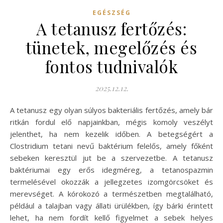
EGÉSZSÉG
A tetanusz fertőzés:
tünetek, megelőzés és
fontos tudnivalók
2025.12.12.
A tetanusz egy olyan súlyos bakteriális fertőzés, amely bár
ritkán fordul elő napjainkban, mégis komoly veszélyt
jelenthet, ha nem kezelik időben. A betegségért a
Clostridium tetani nevű baktérium felelős, amely főként
sebeken keresztül jut be a szervezetbe. A tetanusz
baktériumai egy erős idegméreg, a tetanospazmin
termelésével okozzák a jellegzetes izomgörcsöket és
merevséget. A kórokozó a természetben megtalálható,
például a talajban vagy állati ürülékben, így bárki érintett
lehet, ha nem fordít kellő figyelmet a sebek helyes