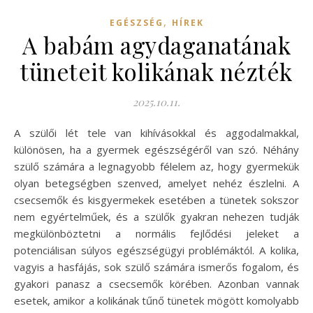
,
EGÉSZSÉG
HÍREK
A babám agydaganatának
tüneteit kolikának nézték
2025.10.11.
A szülői lét tele van kihívásokkal és aggodalmakkal,
különösen, ha a gyermek egészségéről van szó. Néhány
szülő számára a legnagyobb félelem az, hogy gyermekük
olyan betegségben szenved, amelyet nehéz észlelni. A
csecsemők és kisgyermekek esetében a tünetek sokszor
nem egyértelműek, és a szülők gyakran nehezen tudják
megkülönböztetni a normális fejlődési jeleket a
potenciálisan súlyos egészségügyi problémáktól. A kolika,
vagyis a hasfájás, sok szülő számára ismerős fogalom, és
gyakori panasz a csecsemők körében. Azonban vannak
esetek, amikor a kolikának tűnő tünetek mögött komolyabb