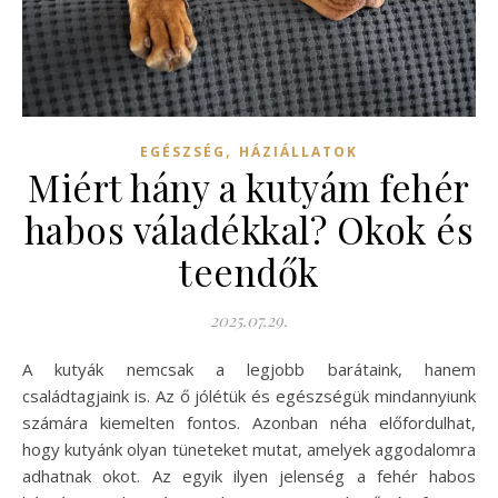
,
EGÉSZSÉG
HÁZIÁLLATOK
Miért hány a kutyám fehér
habos váladékkal? Okok és
teendők
2025.07.29.
A kutyák nemcsak a legjobb barátaink, hanem
családtagjaink is. Az ő jólétük és egészségük mindannyiunk
számára kiemelten fontos. Azonban néha előfordulhat,
hogy kutyánk olyan tüneteket mutat, amelyek aggodalomra
adhatnak okot. Az egyik ilyen jelenség a fehér habos