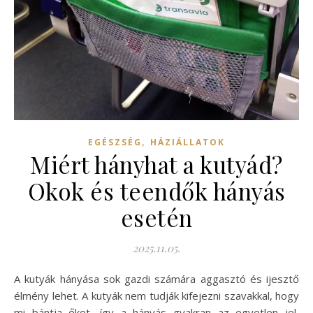
,
EGÉSZSÉG
HÁZIÁLLATOK
Miért hányhat a kutyád?
Okok és teendők hányás
esetén
2025.11.05.
A kutyák hányása sok gazdi számára aggasztó és ijesztő
élmény lehet. A kutyák nem tudják kifejezni szavakkal, hogy
mi bántja őket, így a hányás gyakran az egyetlen jel,