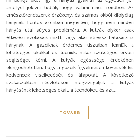
amellyel jelezni tudják, hogy valami nincs rendben. Az
emésztőrendszerük érzékeny, és számos okból kifolyólag
hánynak. Fontos azonban megérteni, hogy nem minden
hányás utal súlyos problémára. A kutyák olykor csak
étkezési szokásaik miatt, vagy akár stressz hatására is
hánynak. A gazdiknak érdemes tisztában lenniük a
lehetséges okokkal és tudniuk, mikor szükséges orvosi
segítséget kérni. A kutyák egészsége érdekében
elengedhetetlen, hogy a gazdik figyelmesen kövessék kis
kedvenceik viselkedését és állapotát. A következő
szakaszokban részletesen megvizsgáljuk a kutyák
hányásának lehetséges okait, a teendőket, és azt,…
TOVÁBB