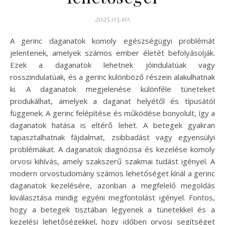
2025.03.10.
A gerinc daganatok komoly egészségügyi problémát
jelentenek, amelyek számos ember életét befolyásolják.
Ezek a daganatok lehetnek jóindulatúak vagy
rosszindulatúak, és a gerinc különböző részein alakulhatnak
ki. A daganatok megjelenése különféle tüneteket
produkálhat, amelyek a daganat helyétől és típusától
függenek. A gerinc felépítése és működése bonyolult, így a
daganatok hatása is eltérő lehet. A betegek gyakran
tapasztalhatnak fájdalmat, zsibbadást vagy egyensúlyi
problémákat. A daganatok diagnózisa és kezelése komoly
orvosi kihívás, amely szakszerű szakmai tudást igényel. A
modern orvostudomány számos lehetőséget kínál a gerinc
daganatok kezelésére, azonban a megfelelő megoldás
kiválasztása mindig egyéni megfontolást igényel. Fontos,
hogy a betegek tisztában legyenek a tünetekkel és a
kezelési lehetőségekkel, hogy időben orvosi segítséget