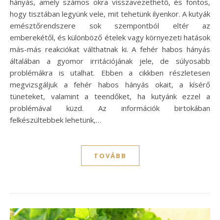
hányás, amely számos okra visszavezethető, és fontos,
hogy tisztában legyünk vele, mit tehetünk ilyenkor. A kutyák
emésztőrendszere sok szempontból eltér az
emberekétől, és különböző ételek vagy környezeti hatások
más-más reakciókat válthatnak ki. A fehér habos hányás
általában a gyomor irritációjának jele, de súlyosabb
problémákra is utalhat. Ebben a cikkben részletesen
megvizsgáljuk a fehér habos hányás okait, a kísérő
tüneteket, valamint a teendőket, ha kutyánk ezzel a
problémával küzd. Az információk birtokában
felkészültebbek lehetünk,…
TOVÁBB