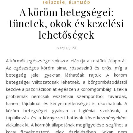
,
EGÉSZSÉG
ÉLETMÓD
A köröm betegségei:
tünetek, okok és kezelési
lehetőségek
2025.03.28.
A körmök egészsége sokszor elárulja a testünk állapotát.
Az egészséges köröm sima, rózsaszínű és erős, míg a
betegség jelei gyakran láthatóak rajtuk. A köröm
betegségei változatosak lehetnek, a bőrgombásodástól
kezdve a pszoriázison át egészen a körömgombáig. Ezek a
problémák nemcsak esztétikai szempontból zavaróak,
hanem fájdalmat és kényelmetlenséget is okozhatnak. A
köröm betegségei gyakran a higiéniai szokások, a
táplálkozás és a környezeti hatások következményeként
alakulnak ki. A körmök állapotának megfigyelése segíthet a
korai figyelmeztető jelek észlelésében. Sokan nem