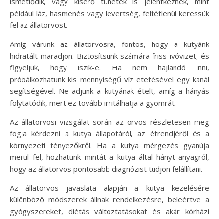
ismétlődik, vagy kísérő tünetek is jelentkeznek, mint
például láz, hasmenés vagy levertség, feltétlenül keressük
fel az állatorvost.
Amíg várunk az állatorvosra, fontos, hogy a kutyánk
hidratált maradjon. Biztosítsunk számára friss ivóvizet, és
figyeljük, hogy iszik-e. Ha nem hajlandó inni,
próbálkozhatunk kis mennyiségű víz etetésével egy kanál
segítségével. Ne adjunk a kutyának ételt, amíg a hányás
folytatódik, mert ez tovább irritálhatja a gyomrát.
Az állatorvosi vizsgálat során az orvos részletesen meg
fogja kérdezni a kutya állapotáról, az étrendjéről és a
környezeti tényezőkről. Ha a kutya mérgezés gyanúja
merül fel, hozhatunk mintát a kutya által hányt anyagról,
hogy az állatorvos pontosabb diagnózist tudjon felállítani.
Az állatorvos javaslata alapján a kutya kezelésére
különböző módszerek állnak rendelkezésre, beleértve a
gyógyszereket, diétás változtatásokat és akár kórházi