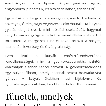
eredményez. Ez a típusú hányás gyakran reggel,
éhgyomorra jelentkezik, és általában habos, fehér színű.
Egy másik lehetséges ok a mérgezés, amelyet különböző
növények, ételek, vagy vegyszerek okozhatnak. Ha kutyánk
gyanús dolgot evett, mint például csokoládét, hagymát
vagy bizonyos gyógyszereket, azonnal állatorvoshoz kell
fordulnunk. A mérgezés tünetei közé tartozik a hányás,
hasmenés, levertség és étvágytalanság.
Ezen kívül a kutyák emésztőrendszerének
rendellenességei, mint a gyomorcsavarodás, szintén
kiválthatják a fehér habos hányást. A gyomorcsavarodás
egy súlyos állapot, amely azonnali orvosi beavatkozást
igényel. A kutyák általában hasi fájdalomra és
nyugtalanságra is utalnak, ha ebben a helyzetben vannak.
Tünetek, amelyek