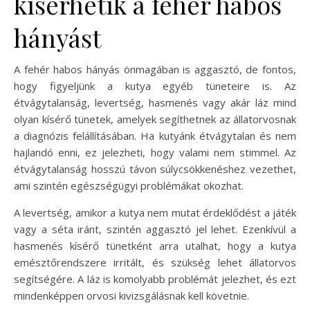
kísérhetik a fehér habos
hányást
A fehér habos hányás önmagában is aggasztó, de fontos,
hogy figyeljünk a kutya egyéb tüneteire is. Az
étvágytalanság, levertség, hasmenés vagy akár láz mind
olyan kísérő tünetek, amelyek segíthetnek az állatorvosnak
a diagnózis felállításában. Ha kutyánk étvágytalan és nem
hajlandó enni, ez jelezheti, hogy valami nem stimmel. Az
étvágytalanság hosszú távon súlycsökkenéshez vezethet,
ami szintén egészségügyi problémákat okozhat.
A levertség, amikor a kutya nem mutat érdeklődést a játék
vagy a séta iránt, szintén aggasztó jel lehet. Ezenkívül a
hasmenés kísérő tünetként arra utalhat, hogy a kutya
emésztőrendszere irritált, és szükség lehet állatorvos
segítségére. A láz is komolyabb problémát jelezhet, és ezt
mindenképpen orvosi kivizsgálásnak kell követnie.