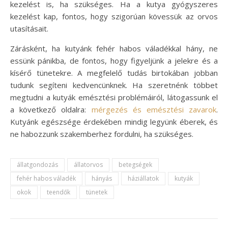
kezelést is, ha szükséges. Ha a kutya gyógyszeres
kezelést kap, fontos, hogy szigorúan kövessük az orvos
utasításait.
Zárásként, ha kutyánk fehér habos váladékkal hány, ne
essünk pánikba, de fontos, hogy figyeljünk a jelekre és a
kísérő tünetekre. A megfelelő tudás birtokában jobban
tudunk segíteni kedvencünknek. Ha szeretnénk többet
megtudni a kutyák emésztési problémáiról, látogassunk el
a következő oldalra:
mérgezés és emésztési zavarok
.
Kutyánk egészsége érdekében mindig legyünk éberek, és
ne habozzunk szakemberhez fordulni, ha szükséges.
állatgondozás
állatorvos
betegségek
fehér habos váladék
hányás
háziállatok
kutyák
okok
teendők
tünetek