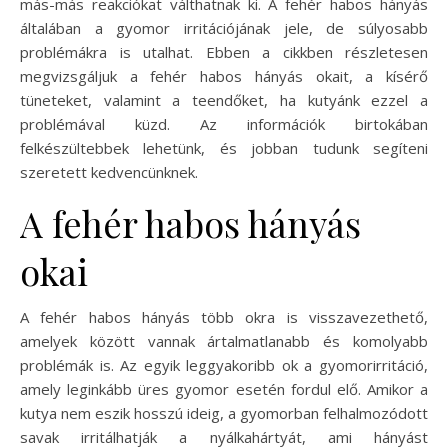
más-más reakciókat válthatnak ki. A fehér habos hányás
általában a gyomor irritációjának jele, de súlyosabb
problémákra is utalhat. Ebben a cikkben részletesen
megvizsgáljuk a fehér habos hányás okait, a kísérő
tüneteket, valamint a teendőket, ha kutyánk ezzel a
problémával küzd. Az információk birtokában
felkészültebbek lehetünk, és jobban tudunk segíteni
szeretett kedvencünknek.
A fehér habos hányás
okai
A fehér habos hányás több okra is visszavezethető,
amelyek között vannak ártalmatlanabb és komolyabb
problémák is. Az egyik leggyakoribb ok a gyomorirritáció,
amely leginkább üres gyomor esetén fordul elő. Amikor a
kutya nem eszik hosszú ideig, a gyomorban felhalmozódott
savak irritálhatják a nyálkahártyát, ami hányást