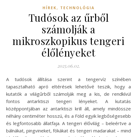
,
HÍREK
TECHNOLÓGIA
Tudósok az űrből
számolják a
mikroszkopikus tengeri
élőlényeket
2025.06.02.
A tudósok állítása szerint a tengervíz színében
tapasztalható apró eltérések lehetővé teszik, hogy a
kutatók a világűrből számolják meg a kis, de rendkívül
fontos antarktiszi tengeri lényeket. A kutatás
középpontjában az antarktiszi krill áll, amely mindössze
néhány centiméter hosszú, és a Föld egyik legbőségesebb
és legfontosabb állatfaja. A tengeri élővilág – beleértve a
bálnákat, pingvineket, fókákat és tengeri madarakat – mind