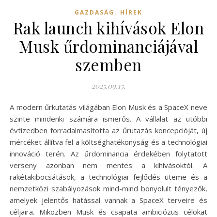
,
GAZDASÁG
HÍREK
Rak launch kihívások Elon
Musk űrdominanciájával
szemben
2025.09.15.
A modern űrkutatás világában Elon Musk és a SpaceX neve
szinte mindenki számára ismerős. A vállalat az utóbbi
évtizedben forradalmasította az űrutazás koncepcióját, új
mércéket állítva fel a költséghatékonyság és a technológiai
innováció terén. Az űrdominancia érdekében folytatott
verseny azonban nem mentes a kihívásoktól. A
rakétakibocsátások, a technológiai fejlődés üteme és a
nemzetközi szabályozások mind-mind bonyolult tényezők,
amelyek jelentős hatással vannak a SpaceX terveire és
céljaira. Miközben Musk és csapata ambiciózus célokat