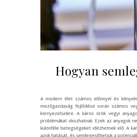
Hogyan semleg
A modern élet számos előnnyel és kényelm
mezőgazdaság fejlődése során számos vegy
környezetünkre. A káros örök vegyi anyago
problémákat okozhatnak. Ezek az anyagok ne
különféle betegségeket idézhetnek elő. A ká
azok hatását, és semlegesíthetjük a potenciá