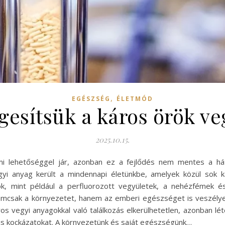
,
EGÉSZSÉG
ÉLETMÓD
esítsük a káros örök ve
2025.10.15.
i lehetőséggel jár, azonban ez a fejlődés nem mentes a hátr
i anyag került a mindennapi életünkbe, amelyek közül sok k
k, mint például a perfluorozott vegyületek, a nehézfémek és
mcsak a környezetet, hanem az emberi egészséget is veszélye
ros vegyi anyagokkal való találkozás elkerülhetetlen, azonban l
lis kockázatokat. A környezetünk és saját egészségünk…