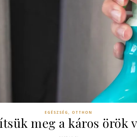
,
EGÉSZSÉG
OTTHON
tsük meg a káros örök v