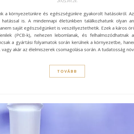
2025.10.21.
 a környezetünkre és egészségünkre gyakorolt hatásokról. Az 
 hatással is. A mindennapi életünkben találkozhatunk olyan a
anem saját egészségünket is veszélyeztethetik. Ezek a káros örö
ifenilek (PCB-k), nehezen lebomlanak, és felhalmozódhatna
sak a gyártási folyamatok során kerülnek a környezetbe, hane
ok, vagy akár az élelmiszerek csomagolása során. A tudatosság n
TOVÁBB