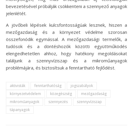
bevezetésével próbálják csökkenteni a szennyező anyagok
jelenlétét.
A jövőbeli lépések kulcsfontosságúak lesznek, hiszen a
mezőgazdaság és a környezet védelme szorosan
összefonódik egymással. A mezőgazdasági termelők, a
tudósok és a döntéshozók közötti együttműködés
elengedhetetlen ahhoz, hogy hatékony megoldásokat
találjunk a szennyvíziszap és a mikroműanyagok
problémájára, és biztosítsuk a fenntartható fejlődést.
aktivisták
fenntarthatóság
jogszabályok
környezetvédelem
közegészség
mezőgazdaság
mikroműanyagok
szennyezés
szennyvíziszap
tápanyagok