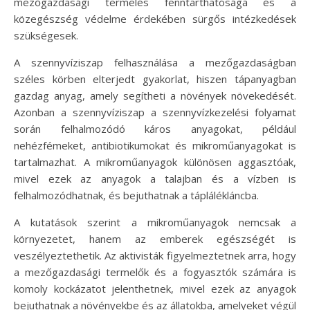
mezőgazdasági termelés fenntarthatósága és a
közegészség védelme érdekében sürgős intézkedések
szükségesek.
A szennyvíziszap felhasználása a mezőgazdaságban
széles körben elterjedt gyakorlat, hiszen tápanyagban
gazdag anyag, amely segítheti a növények növekedését.
Azonban a szennyvíziszap a szennyvízkezelési folyamat
során felhalmozódó káros anyagokat, például
nehézfémeket, antibiotikumokat és mikroműanyagokat is
tartalmazhat. A mikroműanyagok különösen aggasztóak,
mivel ezek az anyagok a talajban és a vízben is
felhalmozódhatnak, és bejuthatnak a táplálékláncba.
A kutatások szerint a mikroműanyagok nemcsak a
környezetet, hanem az emberek egészségét is
veszélyeztethetik. Az aktivisták figyelmeztetnek arra, hogy
a mezőgazdasági termelők és a fogyasztók számára is
komoly kockázatot jelenthetnek, mivel ezek az anyagok
bejuthatnak a növényekbe és az állatokba, amelyeket végül