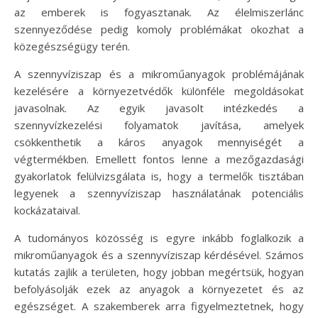
az emberek is fogyasztanak. Az élelmiszerlánc
szennyeződése pedig komoly problémákat okozhat a
közegészségügy terén.
A szennyvíziszap és a mikroműanyagok problémájának
kezelésére a környezetvédők különféle megoldásokat
javasolnak. Az egyik javasolt intézkedés a
szennyvízkezelési folyamatok javítása, amelyek
csökkenthetik a káros anyagok mennyiségét a
végtermékben. Emellett fontos lenne a mezőgazdasági
gyakorlatok felülvizsgálata is, hogy a termelők tisztában
legyenek a szennyvíziszap használatának potenciális
kockázataival.
A tudományos közösség is egyre inkább foglalkozik a
mikroműanyagok és a szennyvíziszap kérdésével. Számos
kutatás zajlik a területen, hogy jobban megértsük, hogyan
befolyásolják ezek az anyagok a környezetet és az
egészséget. A szakemberek arra figyelmeztetnek, hogy