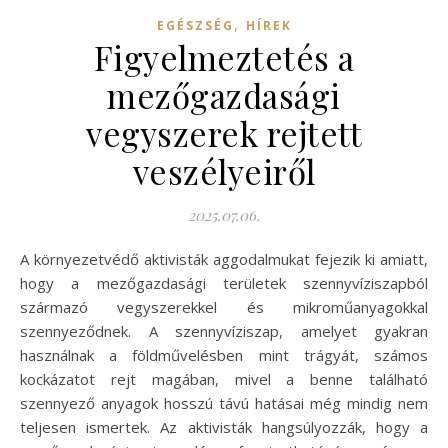
,
EGÉSZSÉG
HÍREK
Figyelmeztetés a
mezőgazdasági
vegyszerek rejtett
veszélyeiről
2025.07.06.
A környezetvédő aktivisták aggodalmukat fejezik ki amiatt,
hogy a mezőgazdasági területek szennyvíziszapból
származó vegyszerekkel és mikroműanyagokkal
szennyeződnek. A szennyvíziszap, amelyet gyakran
használnak a földművelésben mint trágyát, számos
kockázatot rejt magában, mivel a benne található
szennyező anyagok hosszú távú hatásai még mindig nem
teljesen ismertek. Az aktivisták hangsúlyozzák, hogy a