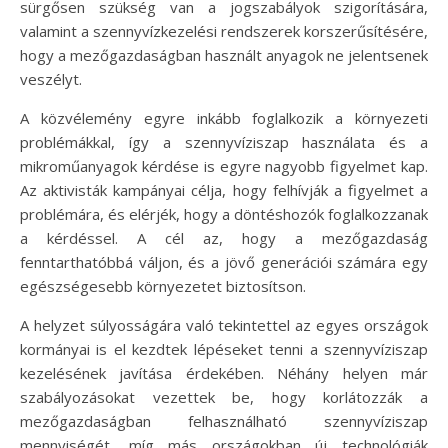
sürgősen szükség van a jogszabályok szigorítására,
valamint a szennyvízkezelési rendszerek korszerűsítésére,
hogy a mezőgazdaságban használt anyagok ne jelentsenek
veszélyt.
A közvélemény egyre inkább foglalkozik a környezeti
problémákkal, így a szennyvíziszap használata és a
mikroműanyagok kérdése is egyre nagyobb figyelmet kap.
Az aktivisták kampányai célja, hogy felhívják a figyelmet a
problémára, és elérjék, hogy a döntéshozók foglalkozzanak
a kérdéssel. A cél az, hogy a mezőgazdaság
fenntarthatóbbá váljon, és a jövő generációi számára egy
egészségesebb környezetet biztosítson.
A helyzet súlyosságára való tekintettel az egyes országok
kormányai is el kezdtek lépéseket tenni a szennyvíziszap
kezelésének javítása érdekében. Néhány helyen már
szabályozásokat vezettek be, hogy korlátozzák a
mezőgazdaságban felhasználható szennyvíziszap
mennyiségét, míg más országokban új technológiák