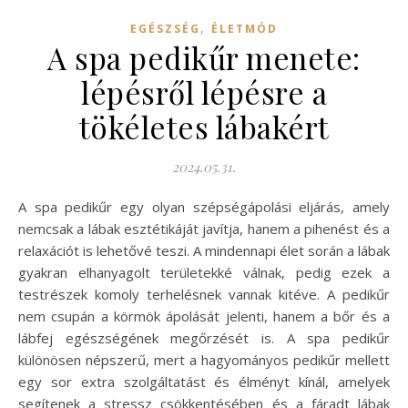
,
EGÉSZSÉG
ÉLETMÓD
A spa pedikűr menete:
lépésről lépésre a
tökéletes lábakért
2024.05.31.
A spa pedikűr egy olyan szépségápolási eljárás, amely
nemcsak a lábak esztétikáját javítja, hanem a pihenést és a
relaxációt is lehetővé teszi. A mindennapi élet során a lábak
gyakran elhanyagolt területekké válnak, pedig ezek a
testrészek komoly terhelésnek vannak kitéve. A pedikűr
nem csupán a körmök ápolását jelenti, hanem a bőr és a
lábfej egészségének megőrzését is. A spa pedikűr
különösen népszerű, mert a hagyományos pedikűr mellett
egy sor extra szolgáltatást és élményt kínál, amelyek
segítenek a stressz csökkentésében és a fáradt lábak