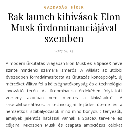
,
GAZDASÁG
HÍREK
Rak launch kihívások Elon
Musk űrdominanciájával
szemben
2025.09.15.
A modern űrkutatás világában Elon Musk és a SpaceX neve
szinte mindenki számára ismerős. A vállalat az utóbbi
évtizedben forradalmasította az űrutazás koncepcióját, új
mércéket állítva fel a költséghatékonyság és a technológiai
innováció terén. Az űrdominancia érdekében folytatott
verseny azonban nem mentes a kihívásoktól. A
rakétakibocsátások, a technológiai fejlődés üteme és a
nemzetközi szabályozások mind-mind bonyolult tényezők,
amelyek jelentős hatással vannak a SpaceX terveire és
céljaira. Miközben Musk és csapata ambiciózus célokat