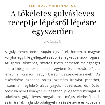
,
ÉLETMÓD
MINDENNAPOK
A tökéletes gulyásleves
receptje lépésről lépésre
egyszerűen
2026.04.28.
A gulyásleves nem csupán egy étel, hanem a magyar
konyha egyik legjellegzetesebb és legkedveltebb fogása.
Az illatos, fűszeres, szaftos leves nemcsak melegséget
hoz a hideg napokon, hanem egyben összekovácsolója is
lehet a családi vagy baráti összejöveteleknek. Az
elkészítése azonban sokak számára kihívást jelenthet,
hiszen a megfelelő alapanyagok, fűszerezés és főzési
technika nélkül könnyen elveszítheti jellegzetes ízvilágát. A
tökéletes gulyásleves megalkotása mégis elérhető bárki
számára, aki hajlandó odafigyelni a részletekre és követni a