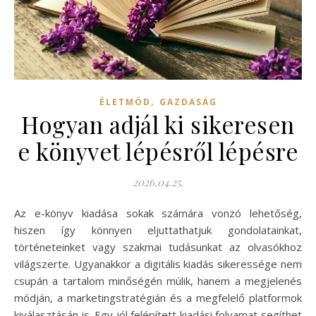
,
ÉLETMÓD
GAZDASÁG
Hogyan adjál ki sikeresen
e könyvet lépésről lépésre
2026.04.25.
Az e-könyv kiadása sokak számára vonzó lehetőség,
hiszen így könnyen eljuttathatjuk gondolatainkat,
történeteinket vagy szakmai tudásunkat az olvasókhoz
világszerte. Ugyanakkor a digitális kiadás sikeressége nem
csupán a tartalom minőségén múlik, hanem a megjelenés
módján, a marketingstratégián és a megfelelő platformok
kiválasztásán is. Egy jól felépített kiadási folyamat segíthet