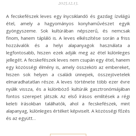
2025.12.13.
A fecskefészek leves egy ínycsiklandó és gazdag ízvilágú
étel, amely a hagyományos konyhaművészet egyik
gyöngyszeme. Sok kultúrában népszerű, és nemcsak
finom, hanem tápláló is. A leves elkészítése során a friss
hozzávalók és a helyi alapanyagok használata a
legfontosabb, hiszen ezek adják meg az étel különleges
jellegét. A fecskefészek leves nem csupán egy étel, hanem
egy közösségi élmény is, amely összeköti az embereket,
hiszen sok helyen a családi ünnepek, összejövetelek
elmaradhatatlan része. A leves története több ezer évre
nyúlik vissza, és a különböző kultúrák gasztronómiájában
fontos szerepet játszik. Az első írásos említések a régi
keleti írásokban találhatók, ahol a fecskefészek, mint
alapanyag, különleges értéket képviselt. A közösségi főzés
és az együtt…