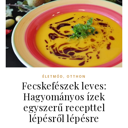
,
ÉLETMÓD
OTTHON
Fecskefészek leves:
Hagyományos ízek
egyszerű recepttel
lépésről lépésre