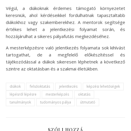
Végül, a diákoknak érdemes támogató környezetet
keresniük, ahol kérdéseikkel fordulhatnak tapasztaltabb
diákokhoz vagy szakemberekhez. A mentorok segítsége
értékes lehet a jelentkezési folyamat során, és
hozzájárulhat a sikeres pályafutás megkezdéséhez.
A mesterképzésre való jelentkezés folyamata sok kihívást
tartogathat, de a megfelelő előkészítéssel és
tájékozódással a diákok sikeresen léphetnek a következő
szintre az oktatásban és a szakmai életükben.
diákok
felsőoktatás
jelentkezés
képzési lehetőségek
lépésről lépésre
mesterképzés
oktatás
tanulmányok
tudományos pálya
útmutató
SZÓLJ HOZZÁ