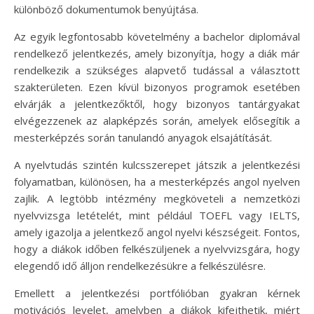
különböző dokumentumok benyújtása.
Az egyik legfontosabb követelmény a bachelor diplomával
rendelkező jelentkezés, amely bizonyítja, hogy a diák már
rendelkezik a szükséges alapvető tudással a választott
szakterületen. Ezen kívül bizonyos programok esetében
elvárják a jelentkezőktől, hogy bizonyos tantárgyakat
elvégezzenek az alapképzés során, amelyek elősegítik a
mesterképzés során tanulandó anyagok elsajátítását.
A nyelvtudás szintén kulcsszerepet játszik a jelentkezési
folyamatban, különösen, ha a mesterképzés angol nyelven
zajlik. A legtöbb intézmény megköveteli a nemzetközi
nyelvvizsga letételét, mint például TOEFL vagy IELTS,
amely igazolja a jelentkező angol nyelvi készségeit. Fontos,
hogy a diákok időben felkészüljenek a nyelvvizsgára, hogy
elegendő idő álljon rendelkezésükre a felkészülésre.
Emellett a jelentkezési portfólióban gyakran kérnek
motivációs levelet, amelyben a diákok kifejthetik, miért