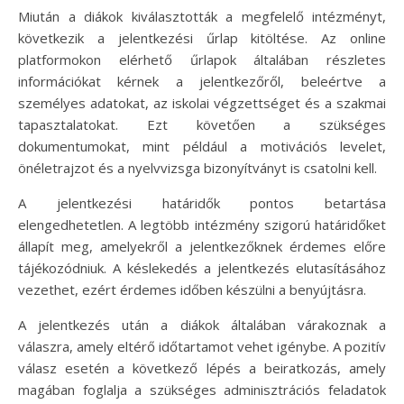
Miután a diákok kiválasztották a megfelelő intézményt,
következik a jelentkezési űrlap kitöltése. Az online
platformokon elérhető űrlapok általában részletes
információkat kérnek a jelentkezőről, beleértve a
személyes adatokat, az iskolai végzettséget és a szakmai
tapasztalatokat. Ezt követően a szükséges
dokumentumokat, mint például a motivációs levelet,
önéletrajzot és a nyelvvizsga bizonyítványt is csatolni kell.
A jelentkezési határidők pontos betartása
elengedhetetlen. A legtöbb intézmény szigorú határidőket
állapít meg, amelyekről a jelentkezőknek érdemes előre
tájékozódniuk. A késlekedés a jelentkezés elutasításához
vezethet, ezért érdemes időben készülni a benyújtásra.
A jelentkezés után a diákok általában várakoznak a
válaszra, amely eltérő időtartamot vehet igénybe. A pozitív
válasz esetén a következő lépés a beiratkozás, amely
magában foglalja a szükséges adminisztrációs feladatok