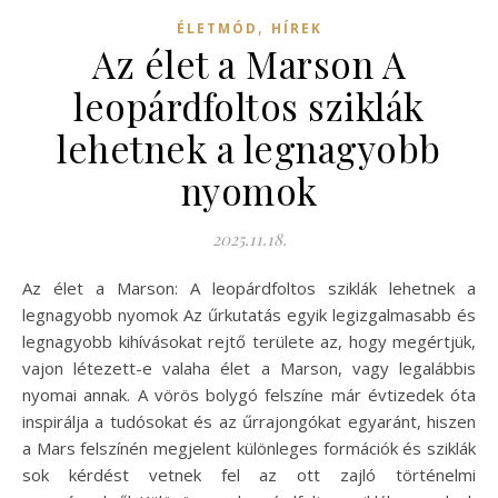
,
ÉLETMÓD
HÍREK
Az élet a Marson A
leopárdfoltos sziklák
lehetnek a legnagyobb
nyomok
2025.11.18.
Az élet a Marson: A leopárdfoltos sziklák lehetnek a
legnagyobb nyomok Az űrkutatás egyik legizgalmasabb és
legnagyobb kihívásokat rejtő területe az, hogy megértjük,
vajon létezett-e valaha élet a Marson, vagy legalábbis
nyomai annak. A vörös bolygó felszíne már évtizedek óta
inspirálja a tudósokat és az űrrajongókat egyaránt, hiszen
a Mars felszínén megjelent különleges formációk és sziklák
sok kérdést vetnek fel az ott zajló történelmi