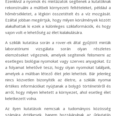
Ezenkívül a nyomok és mintázatok segítenek a kutatóknak
rekonstruálni a múltbeli környezeti feltételeket, például a
hőmérsékletet, a légköri összetételt és a víz mozgását.
Ezáltal jobban megértjük, hogy milyen körülmények között
alakulhattak ki ezek a különleges sziklaformációk, és hogy
vajon volt-e lehetőség az élet kialakulására.
A sziklák kutatása során a rover-ek által gyűjtött minták
laboratóriumi vizsgálata során olyan részletes
elemzéseket végeznek, amelyek segítenek felismerni az
esetleges biológiai nyomokat vagy szerves anyagokat. Ez
a folyamat lehetővé teszi, hogy olyan nyomokat találjunk,
amelyek a múltban létező élet jelei lehettek. Bár jelenleg
nincs közvetlen bizonyíték az életre, a sziklák nyomai
értékes információkat nyújtanak a bolygó történetéről és
arról, hogy milyen lehetett a környezet, ahol esetleg élet
keletkezett volna.
Az ilyen kutatások nemcsak a tudományos közösség
számára értékesek, hanem hozzájárulnak az űrkutatás