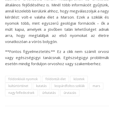
általános fejlődéséhez is. Minél több információt gyűjtünk,
annál közelebb kerülünk ahhoz, hogy megválaszoljuk a nagy
kérdést: volt-e valaha élet a Marson. Ezek a sziklák és
nyomok több, mint egyszerű geológiai formációk – ők a
múlt kapui, amelyek a jövőben talán lehetőséget adnak
arra, hogy megtaláljuk az első nyomokat az életre
vonatkozóan a vörös bolygón.
**Fontos figyelmeztetés:** Ez a cikk nem számít orvosi
vagy egészségügyi tanácsnak. Egészségügyi problémák
esetén mindig forduljon orvoshoz vagy szakemberhez.
földönkívüli nyomok
földöntúli élet
kőzetek
kultúrtörténet
kutatás
leopárdfoltos sziklák
mars
nagy felfedezések
űrkutatás
űrutazás