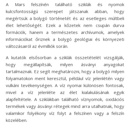
A Mars felszínén található sziklák és nyomok
kulcsfontosságú szerepet játszanak abban, hogy
megértsük a bolygó történetét és az esetleges múltbeli
élet lehetőségét. Ezek a kőzetek nem csupán durva
formációk, hanem a természetes archívumok, amelyek
információkat őriznek a bolygó geológiai és környezeti
változásairól az évmilliók során.
A kutatók elsősorban a sziklák összetételét vizsgálják,
hogy megállapítsák, milyen ásványi anyagokat
tartalmaznak. Ez segít meghatározni, hogy a bolygó milyen
folyamatokon ment keresztül, például víz jelenlétén vagy
vulkáni tevékenységen. A víz nyomai különösen fontosak,
mivel a víz jelenléte az élet kialakulásának egyik
alapfeltétele. A sziklákban található víznyomok, oxidációs
termékek vagy ásványi rétegek mind arra utalhatnak, hogy
valamikor folyékony víz folyt a felszínen vagy a felszín
közelében.