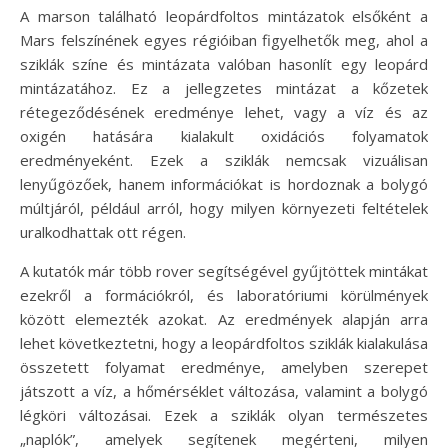
A marson található leopárdfoltos mintázatok elsőként a
Mars felszínének egyes régióiban figyelhetők meg, ahol a
sziklák színe és mintázata valóban hasonlít egy leopárd
mintázatához. Ez a jellegzetes mintázat a kőzetek
rétegeződésének eredménye lehet, vagy a víz és az
oxigén hatására kialakult oxidációs folyamatok
eredményeként. Ezek a sziklák nemcsak vizuálisan
lenyűgözőek, hanem információkat is hordoznak a bolygó
múltjáról, például arról, hogy milyen környezeti feltételek
uralkodhattak ott régen.
A kutatók már több rover segítségével gyűjtöttek mintákat
ezekről a formációkról, és laboratóriumi körülmények
között elemezték azokat. Az eredmények alapján arra
lehet következtetni, hogy a leopárdfoltos sziklák kialakulása
összetett folyamat eredménye, amelyben szerepet
játszott a víz, a hőmérséklet változása, valamint a bolygó
légköri változásai. Ezek a sziklák olyan természetes
„naplók”, amelyek segítenek megérteni, milyen