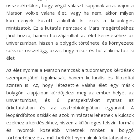
összetételüket, hogy végül választ kapjanak arra, vajon a
Marson volt-e valaha élet, vagy ha nem, akkor milyen
körülmények között alakultak ki ezek a különleges
mintázatok. Ez a kutatás nemcsak a Mars megértéséhez
járul hozzá, hanem hozzájárulhat az élet kereséséhez az
univerzumban, hiszen a bolygók története és környezete
sokszor összefügg azzal, hogy mikor és hol alakulhatott ki
élet.
Az élet nyomai a Marson nemcsak a tudományos kérdések
szempontjából izgalmasak, hanem kulturális és filozófiai
szinten is. Az, hogy létezett-e valaha élet egy másik
bolygón, alapjaiban kérdőjelezi meg az ember helyét az
univerzumban, és új perspektívákat nyithat az
űrkutatásban és az asztrobiológiában egyaránt. A
leopárdfoltos sziklák és azok mintázatai lehetnek a kulcsok
ezekhez a kérdésekhez, hiszen a különleges felszíni formák
és nyomok közelebb vihetnek minket a bolygó
történetéhez és a múltbeli élet nyomainak felkutatásához.