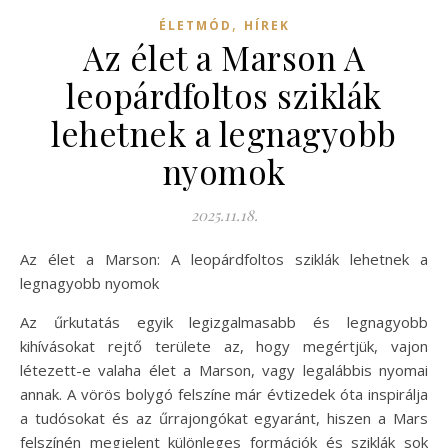
,
ÉLETMÓD
HÍREK
Az élet a Marson A
leopárdfoltos sziklák
lehetnek a legnagyobb
nyomok
2025.11.18.
Az élet a Marson: A leopárdfoltos sziklák lehetnek a
legnagyobb nyomok
Az űrkutatás egyik legizgalmasabb és legnagyobb
kihívásokat rejtő területe az, hogy megértjük, vajon
létezett-e valaha élet a Marson, vagy legalábbis nyomai
annak. A vörös bolygó felszíne már évtizedek óta inspirálja
a tudósokat és az űrrajongókat egyaránt, hiszen a Mars
felszínén megjelent különleges formációk és sziklák sok