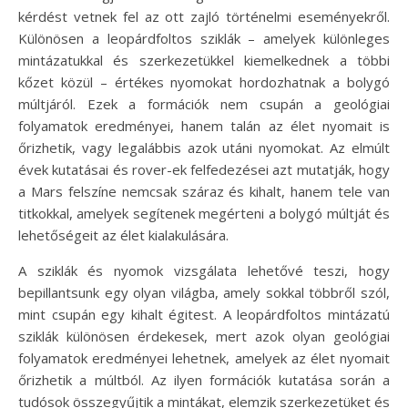
kérdést vetnek fel az ott zajló történelmi eseményekről.
Különösen a leopárdfoltos sziklák – amelyek különleges
mintázatukkal és szerkezetükkel kiemelkednek a többi
kőzet közül – értékes nyomokat hordozhatnak a bolygó
múltjáról. Ezek a formációk nem csupán a geológiai
folyamatok eredményei, hanem talán az élet nyomait is
őrizhetik, vagy legalábbis azok utáni nyomokat. Az elmúlt
évek kutatásai és rover-ek felfedezései azt mutatják, hogy
a Mars felszíne nemcsak száraz és kihalt, hanem tele van
titkokkal, amelyek segítenek megérteni a bolygó múltját és
lehetőségeit az élet kialakulására.
A sziklák és nyomok vizsgálata lehetővé teszi, hogy
bepillantsunk egy olyan világba, amely sokkal többről szól,
mint csupán egy kihalt égitest. A leopárdfoltos mintázatú
sziklák különösen érdekesek, mert azok olyan geológiai
folyamatok eredményei lehetnek, amelyek az élet nyomait
őrizhetik a múltból. Az ilyen formációk kutatása során a
tudósok összegyűjtik a mintákat, elemzik szerkezetüket és