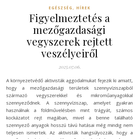
,
EGÉSZSÉG
HÍREK
Figyelmeztetés a
mezőgazdasági
vegyszerek rejtett
veszélyeiről
2025.07.06.
A környezetvédő aktivisták aggodalmukat fejezik ki amiatt,
hogy a mezőgazdasági területek szennyvíziszapból
származó vegyszerekkel és mikroműanyagokkal
szennyeződnek. A szennyvíziszap, amelyet gyakran
használnak a földművelésben mint trágyát, számos
kockázatot rejt magában, mivel a benne található
szennyező anyagok hosszú távú hatásai még mindig nem
teljesen ismertek. Az aktivisták hangsúlyozzák, hogy a