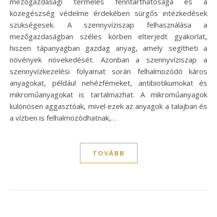
mezőgazdasági termelés fenntarthatósága és a
közegészség védelme érdekében sürgős intézkedések
szükségesek. A szennyvíziszap felhasználása a
mezőgazdaságban széles körben elterjedt gyakorlat,
hiszen tápanyagban gazdag anyag, amely segítheti a
növények növekedését. Azonban a szennyvíziszap a
szennyvízkezelési folyamat során felhalmozódó káros
anyagokat, például nehézfémeket, antibiotikumokat és
mikroműanyagokat is tartalmazhat. A mikroműanyagok
különösen aggasztóak, mivel ezek az anyagok a talajban és
a vízben is felhalmozódhatnak,…
TOVÁBB