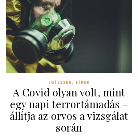
,
EGÉSZSÉG
HÍREK
A Covid olyan volt, mint
egy napi terrortámadás –
állítja az orvos a vizsgálat
során