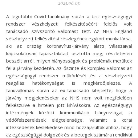
2025.06.05.
A legutóbbi Covid-tanulmány során a brit egészségügyi
rendszer vészhelyzeti felkészítéséért felelős volt
tanácsadó szívszorító vallomást tett. Az NHS England
vészhelyzeti felkészítési részlegének egykori munkatársa,
aki az ország koronavírus-járvány alatti válaszaival
kapcsolatosan tapasztalatait osztotta meg, részletesen
beszélt arról, milyen hiányosságok és problémák merültek
fel a járvány kezdetén. Az őszinte és komplex vallomás az
egészségügyi rendszer működését és a vészhelyzeti
reagálás hatékonyságát is megkérdőjelezte. A
tanúvallomás során az ex-tanácsadó kifejtette, hogy a
járvány megjelenésekor az NHS nem volt megfelelően
felkészülve a hirtelen jött kihívásokra. Az egészségügyi
intézmények közötti kommunikáció hiányosságai, a
védőfelszerelések elégtelensége, valamint a korai
intézkedések késlekedése mind hozzájárultak ahhoz, hogy
az egészségügyi dolgozók és a betegek számára rendkívül